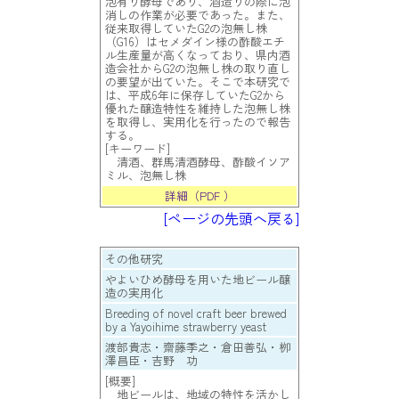
泡有り酵母であり、酒造りの際に泡
消しの作業が必要であった。また、
従来取得していたG2の泡無し株
（G16）はセメダイン様の酢酸エチ
ル生産量が高くなっており、県内酒
造会社からG2の泡無し株の取り直し
の要望が出ていた。そこで本研究で
は、平成6年に保存していたG2から
優れた醸造特性を維持した泡無し株
を取得し、実用化を行ったので報告
する。
[キーワード]
清酒、群馬清酒酵母、酢酸イソア
ミル、泡無し株
詳細（PDF ）
[ページの先頭へ戻る]
その他研究
やよいひめ酵母を用いた地ビール醸
造の実用化
Breeding of novel craft beer brewed
by a Yayoihime strawberry yeast
渡部貴志・齋藤季之・倉田善弘・栁
澤昌臣・吉野 功
[概要]
地ビールは、地域の特性を活かし