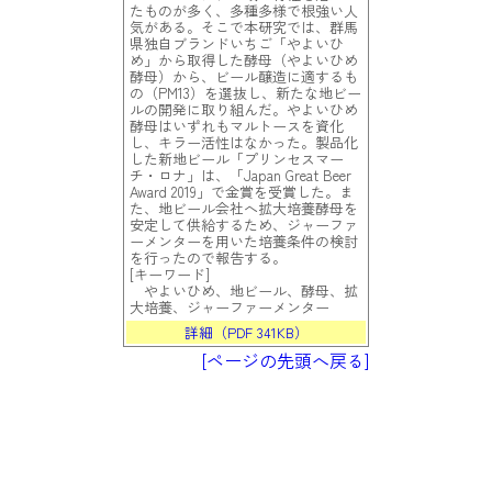
たものが多く、多種多様で根強い人
気がある。そこで本研究では、群馬
県独自ブランドいちご「やよいひ
め」から取得した酵母（やよいひめ
酵母）から、ビール醸造に適するも
の（PM13）を選抜し、新たな地ビー
ルの開発に取り組んだ。やよいひめ
酵母はいずれもマルトースを資化
し、キラー活性はなかった。製品化
した新地ビール「プリンセスマー
チ・ロナ」は、「Japan Great Beer
Award 2019」で金賞を受賞した。ま
た、地ビール会社へ拡大培養酵母を
安定して供給するため、ジャーファ
ーメンターを用いた培養条件の検討
を行ったので報告する。
[キーワード]
やよいひめ、地ビール、酵母、拡
大培養、ジャーファーメンター
詳細（PDF 341KB）
[ページの先頭へ戻る]