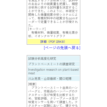
を測定するラフ分析系では、試料中
のおおよその硫黄量を把握し、精密
分析系に供する試料量を決定するこ
とができた。このように、本研究で
開発した微量硫黄分析システムによ
って、有機材料中の硫黄分をppmオ
ーダーで定量できることが示唆され
た。
[キーワード]
有機材料、微量硫黄、有機元素分
析、イオンクロマトグラフ
詳細（PDF 229KB）
[ページの先頭へ戻る]
試験分析高度化研究
プラントベースミートの調査研究
Investigation research on plant-based
meat
川上亮英・山田徹郎・関口昭博
[概要]
プラントベースミート由来のハン
バーグと、市販品のハンバーグのテ
クスチャー及び味覚を比較するた
め、官能評価、クリープメータ及び
味覚センサーを用いて調査した。テ
クスチャー試験において、硬さやも