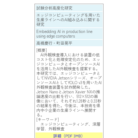
試験分析高度化研究
エッジコンピューティングを用いた
生産ラインへのAI組み込みに関する
研究
Embedding AI in production line
using edge computers
高橋慶行・町田晃平
[概要]
AI外観検査導入における装置の低
コスト化と処理安定化のため、エッ
ジコンピュータとオープンソースAI
を活用したAI外観検査を提案する。
本研究では、エッジコンピュータと
してNVIDIA Jetsonシリーズ、オープ
ンソースAIとしてYOLO v3を用いたAI
外観検査装置を試作開発した。
Jetson NanoとJetson Xavier NXの推
論速度の比較を行い、512×512の画
像において、それぞれ1.28秒と0.33秒
の結果を得た。今後は、本技術を県
内中小企業の生産ラインへ展開す
る。
[キーワード]
エッジコンピューティング、深層
学習、外観検査
詳細（PDF 3MB）