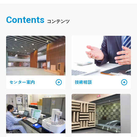
Contents
arrow_circle_right
arrow_circle_right
センター案内
技術相談