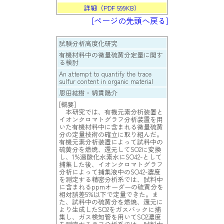
詳細（PDF 599KB）
[ページの先頭へ戻る]
試験分析高度化研究
有機材料中の微量硫黄分定量に関す
る検討
An attempt to quantify the trace
sulfur content in organic material
恩田紘樹・綿貫陽介
[概要]
本研究では、有機元素分析装置と
イオンクロマトグラフ分析装置を用
いた有機材料中に含まれる微量硫黄
分の定量技術の確立に取り組んだ。
有機元素分析装置によって試料中の
硫黄分を燃焼、還元してSO2に変換
し、1%過酸化水素水にSO42-として
捕集した後、イオンクロマトグラフ
分析によって捕集液中のSO42-濃度
を測定する精密分析系では、試料中
に含まれるppmオーダーの硫黄分を
相対誤差5%以下で定量できた。ま
た、試料中の硫黄分を燃焼、還元に
より生成したSO2をガスバックに捕
集し、ガス検知管を用いてSO2濃度