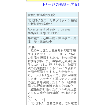
[ページの先頭へ戻る]
試験分析高度化研究
FE-EPMAを用いたサブミクロン領域
分析技術の高度化
Advancement of submicron area
analysis using FE-EPMA
牛木龍二・石田一成・徳田敬二・矢
澤 歩・黒﨑紘史
[概要]
2020年に導入の電界放射型電子線
マイクロアナライザー（FE-EPMA）
の性能を把握するため、その空間分
解能を評価した。通常の元素分析条
件においては、FE-EPMAは、熱電子
銃の従来機器よりも30～40％優れる
空間分解能を有することが分かっ
た。FE-EPMAを用いて、割れが発生
したオーステナイト系ステンレス鋼
の面分析を実施したところ、従来機
器では観察が困難であった鋭敏化
（結晶粒界に沿ったクロムの欠乏層
とクロム化合物の析出）が確認でき
た。
[キーワード]
FE-EPMA、空間分解能、照射電流