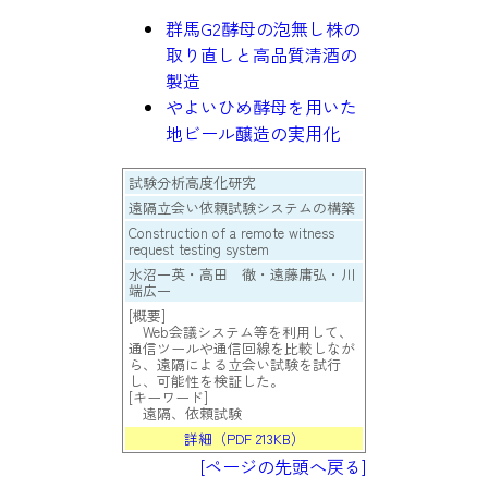
群馬G2酵母の泡無し株の
取り直しと高品質清酒の
製造
やよいひめ酵母を用いた
地ビール醸造の実用化
試験分析高度化研究
遠隔立会い依頼試験システムの構築
Construction of a remote witness
request testing system
水沼一英・高田 徹・遠藤庸弘・川
端広一
[概要]
Web会議システム等を利用して、
通信ツールや通信回線を比較しなが
ら、遠隔による立会い試験を試行
し、可能性を検証した。
[キーワード]
遠隔、依頼試験
詳細（PDF 213KB）
[ページの先頭へ戻る]