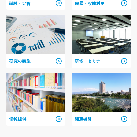
arrow_circle_right
arrow_circle_right
試験・分析
機器・設備利用
arrow_circle_right
arrow_circle_right
研究の実施
研修・セミナー
arrow_circle_right
arrow_circle_right
情報提供
関連機関