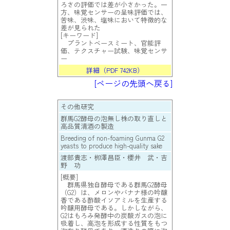
ろさの評価では差が小さかった。一
方、味覚センサーの呈味評価では、
苦味、渋味、塩味において特徴的な
差が見られた
[キーワード]
プラントベースミート、官能評
価、テクスチャー試験、味覚センサ
ー
詳細（PDF 742KB）
[ページの先頭へ戻る]
その他研究
群馬G2酵母の泡無し株の取り直しと
高品質清酒の製造
Breeding of non-foaming Gunma G2
yeasts to produce high-quality sake
渡部貴志・栁澤昌臣・櫻井 武・吉
野 功
[概要]
群馬県独自酵母である群馬G2酵母
（G2）は、メロンやバナナ様の吟醸
香である酢酸イソアミルを生産する
吟醸用酵母である。しかしながら、
G2はもろみ発酵中の炭酸ガスの泡に
吸着し、高泡を形成する性質をもつ