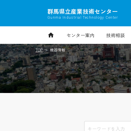
群馬県立産業技術センター
Gunma Industrial Technology Center
home
センター案内
技術相談
TOP
機器情報