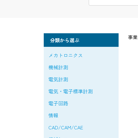
事業
分類から選ぶ
メカトロニクス
機械計測
電気計測
電気・電子標準計測
電子回路
情報
CAD/CAM/CAE