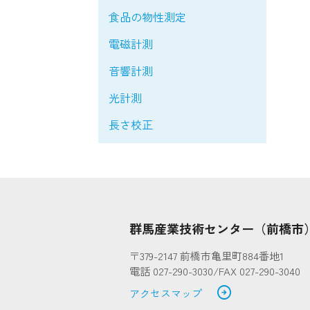
食品の物性測定
電磁計測
音響計測
光計測
長さ校正
群馬産業技術センター（前橋市
〒379-2147 前橋市亀里町884番地1
電話 027-290-3030/FAX 027-290-3040
arrow_circle_right
アクセスマップ