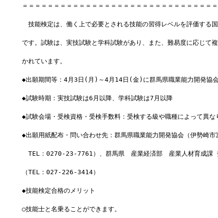
＝＝＝＝＝＝＝＝＝＝＝＝＝＝＝＝＝＝＝＝＝＝＝＝＝＝＝＝＝＝＝
　技能検定は、働く上で必要とされる技能の習得レベルを評価する国
です。試験は、実技試験と学科試験があり、また、難易度に応じて複
かれています。  
◆出願期間等：4月3日(月)～4月14日(金)に群馬県職業能力開発協
◆試験時期：実技試験は6月以降、学科試験は7月以降
◆試験会場・受検資格・受検手数料：受検する級や職種によって異な
◆出願用紙配布・問い合わせ先：群馬県職業能力開発協会（伊勢崎市
　TEL：0270-23-7761）、群馬県　産業経済部　産業人材育成課
（TEL：027-226-3414）
◆技能検定合格のメリット
○技能士と名乗ることができます。