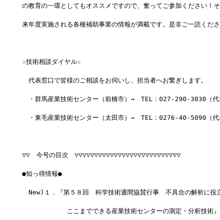
の教育の一環としてもオススメですので、奮ってご参加ください！そ
来年度実施される各種補助事業の情報が満載です。是非ご一読くださ
☆技術相談ダイヤル☆
　代表窓口で皆様のご相談をお伺いし、担当者へお繋ぎします。
　・群馬産業技術センター（前橋市）→　TEL：027-290-3030（
　・東毛産業技術センター（太田市）→　TEL：0276-40-5090（
▽▽　今号の目次　▽▽▽▽▽▽▽▽▽▽▽▽▽▽▽▽▽▽▽▽▽▽▽▽▽▽▽
●知っ得情報●
　New)１．『第５８回　科学技術週間協賛行事　不具合の解析に役
　　　　　　　ここまでできる産業技術センターの測定・分析技術』