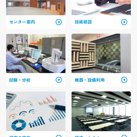
arrow_circle_right
arrow_circle_right
センター案内
技術相談
arrow_circle_right
arrow_circle_right
試験・分析
機器・設備利用