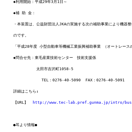
◆利用開始：平成29年3月1日～
◆補 助 金：
・本装置は、公益財団法人JKAの実施する次の補助事業により機器整
のです。
「平成28年度 小型自動車等機械工業振興補助事業 （オートレース
◆問合せ先：東毛産業技術センター　技術支援係
　　　　　　太田市吉沢町1058-5
            TEL：0276-40-5090  FAX：0276-40-5091
詳細はこちら↓
【URL】  
http://www.tec-lab.pref.gunma.jp/intro/bus
●耳より情報●