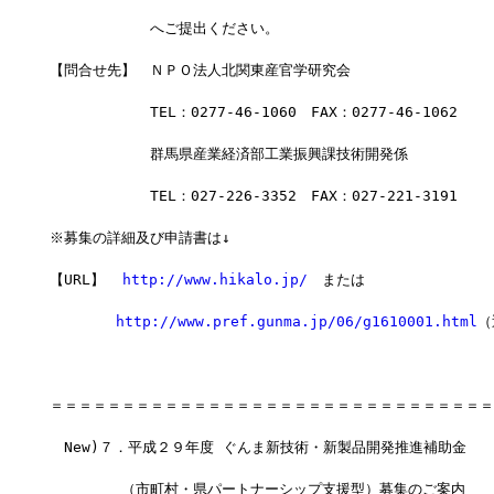
　　　　　　　へご提出ください。
【問合せ先】　ＮＰＯ法人北関東産官学研究会
　　　　　　　TEL：0277-46-1060　FAX：0277-46-1062
　　　　　　　群馬県産業経済部工業振興課技術開発係
　　　　　　　TEL：027-226-3352　FAX：027-221-3191
※募集の詳細及び申請書は↓
【URL】  
http://www.hikalo.jp/
　または
http://www.pref.gunma.jp/06/g1610001.html
（
＝＝＝＝＝＝＝＝＝＝＝＝＝＝＝＝＝＝＝＝＝＝＝＝＝＝＝＝＝＝＝
　New)７．平成２９年度 ぐんま新技術・新製品開発推進補助金
　　　　　（市町村・県パートナーシップ支援型）募集のご案内