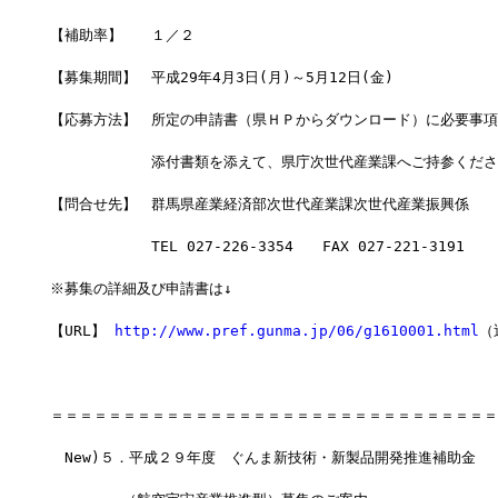
【補助率】　　１／２
【募集期間】　平成29年4月3日(月)～5月12日(金)　
【応募方法】　所定の申請書（県ＨＰからダウンロード）に必要事項
　　　　　　　添付書類を添えて、県庁次世代産業課へご持参くださ
【問合せ先】　群馬県産業経済部次世代産業課次世代産業振興係
　　　　　　　TEL 027-226-3354　　FAX 027-221-3191
※募集の詳細及び申請書は↓
【URL】 
http://www.pref.gunma.jp/06/g1610001.html
（
＝＝＝＝＝＝＝＝＝＝＝＝＝＝＝＝＝＝＝＝＝＝＝＝＝＝＝＝＝＝＝
　New)５．平成２９年度　ぐんま新技術・新製品開発推進補助金