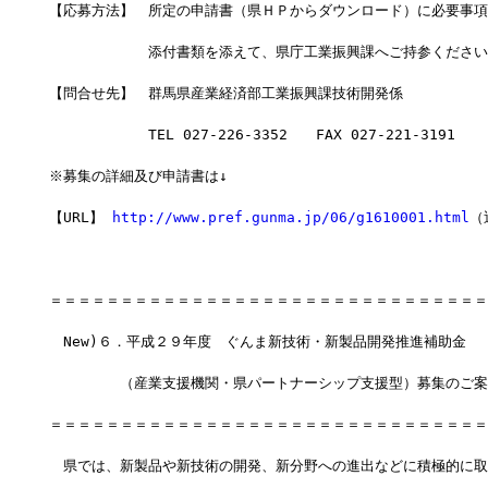
【応募方法】　所定の申請書（県ＨＰからダウンロード）に必要事項
　　　　　　　添付書類を添えて、県庁工業振興課へご持参ください
【問合せ先】　群馬県産業経済部工業振興課技術開発係
　　　　　　　TEL 027-226-3352　　FAX 027-221-3191
※募集の詳細及び申請書は↓
【URL】 
http://www.pref.gunma.jp/06/g1610001.html
（
＝＝＝＝＝＝＝＝＝＝＝＝＝＝＝＝＝＝＝＝＝＝＝＝＝＝＝＝＝＝＝
　New)６．平成２９年度　ぐんま新技術・新製品開発推進補助金
　　　　　（産業支援機関・県パートナーシップ支援型）募集のご案
＝＝＝＝＝＝＝＝＝＝＝＝＝＝＝＝＝＝＝＝＝＝＝＝＝＝＝＝＝＝＝
　県では、新製品や新技術の開発、新分野への進出などに積極的に取