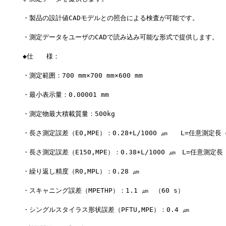
・製品の設計値CADモデルとの照合による検査が可能です。
・測定データをユーザのCADで読み込み可能な形式で提供します。
◆仕　　様：
・測定範囲：700 mm×700 mm×600 mm
・最小表示量：0.00001 mm
・測定物最大積載質量：500kg
・長さ測定誤差（E0,MPE）：0.28+L/1000 ㎛　　L=任意測定長
・長さ測定誤差（E150,MPE）：0.38+L/1000 ㎛　L=任意測定
・繰り返し精度（R0,MPL）：0.28 ㎛
・スキャニング誤差（MPETHP）：1.1 ㎛　（60 s）
・シングルスタイラス形状誤差（PFTU,MPE）：0.4 ㎛