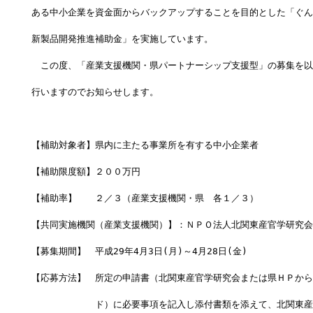
ある中小企業を資金面からバックアップすることを目的とした「ぐん
新製品開発推進補助金」を実施しています。
　この度、「産業支援機関・県パートナーシップ支援型」の募集を以
行いますのでお知らせします。
【補助対象者】県内に主たる事業所を有する中小企業者
【補助限度額】２００万円　
【補助率】　　２／３（産業支援機関・県　各１／３）
【共同実施機関（産業支援機関）】：ＮＰＯ法人北関東産官学研究会
【募集期間】　平成29年4月3日(月)～4月28日(金)　　　　　　　
【応募方法】　所定の申請書（北関東産官学研究会または県ＨＰから
　　　　　　　ド）に必要事項を記入し添付書類を添えて、北関東産