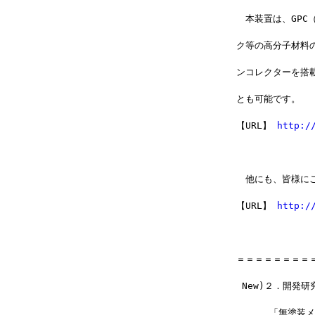
　本装置は、GP
ク等の高分子材料
ンコレクターを搭
とも可能です。
【URL】 
http:/
　他にも、皆様に
【URL】 
http:/
＝＝＝＝＝＝＝＝
 New)２．開発
 　　　「無塗装