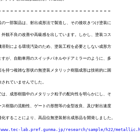
＝＝＝＝＝＝＝＝＝＝＝＝＝＝＝＝＝＝＝＝＝＝＝＝＝＝＝＝
装の一部製品は、射出成形法で製造し、その後吹きつけ塗装に
、外観不良の改善や高級感を出しています。しかし、塗装コス
機溶剤による環境汚染のため、塗装工程を必要としない成形方
ますが、自動車用のスイッチパネルやドアミラーのように、多
面を持つ複雑な形状の無塗装メタリック樹脂成形は技術的に困
決されていませんでした。
では、成形樹脂中のメタリック粒子の配向性を明らかにし、そ
ース樹脂の流動性、ゲートの形態等の金型改良、及び射出速度
適化することにより、高品位無塗装射出成形品を開発しました。
/www.tec-lab.pref.gunma.jp/research/sample/h22/metallic.