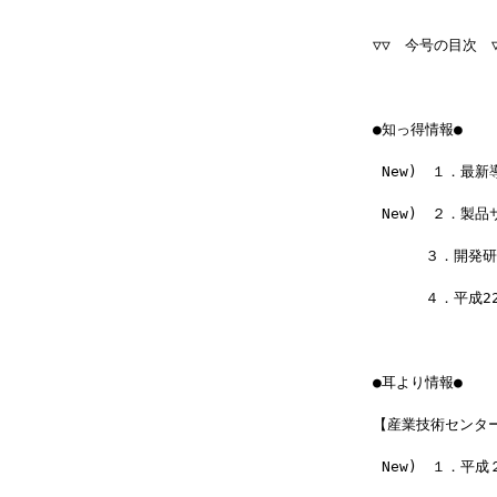
▽▽　今号の目次　▽
●知っ得情報●
 New)　１．最
 New)　２．製
 　　　３．開発
 　　　４．平成2
●耳より情報●
【産業技術センタ
 New)　１．平