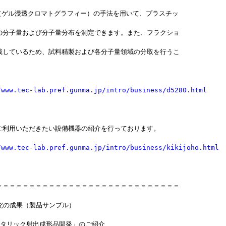
C（ゲル浸透クロマトグラフィー）の手法を用いて、プラスチッ
の分子量および分子量分布を測定できます。また、フラクショ
載しているため、試料精製および各分子量領域の分取を行うこ
/www.tec-lab.pref.gunma.jp/intro/business/d5280.html
ご利用いただきたい設備機器の紹介を行っております。
/www.tec-lab.pref.gunma.jp/intro/business/kikijoho.html
＝＝＝＝＝＝＝＝＝＝＝＝＝＝＝＝＝＝＝＝＝＝＝＝＝＝＝＝
研究の成果（製品サンプル）
メタリック射出成形品開発」のご紹介