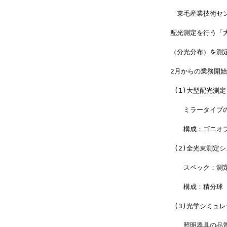
　東毛産業技術セ
配光測定を行う「
（分光分布）を測定
2月からの業務開
 (1)大型配光測
　　ミラータイプ
　　構成：ゴニオ
 (2)全光束測定
　　スペック：測定波
　　構成：積分球
 (3)光学シミュ
　　照明器具の品