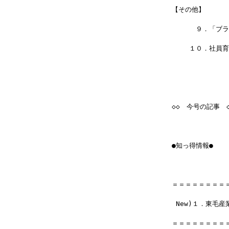
【その他】
 　　　９．「ブラ
 　　１０．社員育
◇◇　今号の記事　◇
●知っ得情報●
＝＝＝＝＝＝＝＝
 New)１．東毛
＝＝＝＝＝＝＝＝