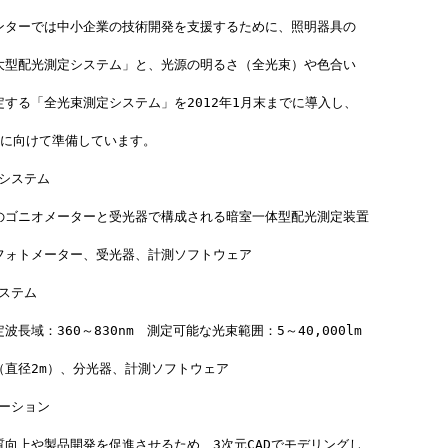
ンターでは中小企業の技術開発を支援するために、照明器具の
大型配光測定システム」と、光源の明るさ（全光束）や色合い
する「全光束測定システム」を2012年1月末までに導入し、
始に向けて準備しています。
定システム
のゴニオメーターと受光器で構成される暗室一体型配光測定装置
フォトメーター、受光器、計測ソフトウェア
システム
長域：360～830nm　測定可能な光束範囲：5～40,000lm
（直径2m）、分光器、計測ソフトウェア
レーション
質向上や製品開発を促進させるため、3次元CADでモデリングし