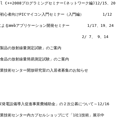
al C++2008プログラミングセミナー(ネットワーク編)12/15、20
心者向けPICマイコン入門セミナー（入門編）        1/12
PによるWebアプリケーション開発セミナー　　　　 1/17、19、24
　　　　　　　　　　　　　　　　　　　　　2/ 7、 9、14
業製品の放射線量測定試験」のご案内
工食品の放射線量簡易測定試験」のご案内
産業技術センター開放研究室の入居者募集のお知らせ
自家発電設備導入促進事業費補助金」の２次公募について～12/16
産業技術センター内カプセルショップにて「1社1技術」展示中