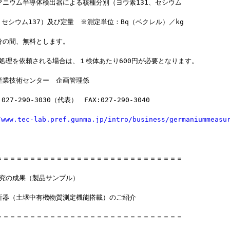
マニウム半導体検出器による核種分別（ヨウ素131、セシウム
、セシウム137）及び定量　※測定単位：Bq（ベクレル）／kg
分の間、無料とします。
前処理を依頼される場合は、１検体あたり600円が必要となります。
産業技術センター　企画管理係　
27-290-3030（代表）　FAX:027-290-3040
/www.tec-lab.pref.gunma.jp/intro/business/germaniummeasu
＝＝＝＝＝＝＝＝＝＝＝＝＝＝＝＝＝＝＝＝＝＝＝＝＝＝＝＝
研究の成果（製品サンプル）
析器（土壌中有機物質測定機能搭載）のご紹介
＝＝＝＝＝＝＝＝＝＝＝＝＝＝＝＝＝＝＝＝＝＝＝＝＝＝＝＝