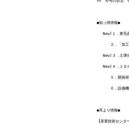
▽▽　今号の目次　▽
●知っ得情報●
 　New)１．東
 　　　２．「加
 　New)３．土
 　New)４．１
 　　　５．開発
 　　　６．設備機
●耳より情報●
【産業技術センタ