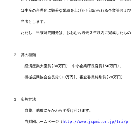
　　は生産の合理化に顕著な業績を上げたと認められる企業等および
　　当者とします。
　　ただし、当該研究開発は、おおむね過去３年以内に完成したもの
２　賞の種類
　　　経済産業大臣賞(80万円)、中小企業庁長官賞(50万円)、
　　　機械振興協会会長賞(30万円)、審査委員特別賞(20万円)
３　応募方法
　　　自薦、他薦にかかわらず受け付けます。
　　　当財団ホームページ（
http://www.jspmi.or.jp/tri/pr