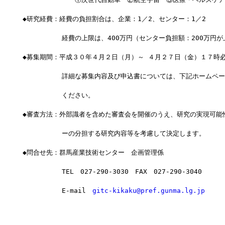
◆研究経費：経費の負担割合は、企業：1／2、センター：1／2
　　　　　　経費の上限は、400万円（センター負担額：200万円が
◆募集期間：平成３０年４月２日（月）～ ４月２７日（金）１７時
　　　　　　詳細な募集内容及び申込書については、下記ホームペー
　　　　　　ください。
◆審査方法：外部識者を含めた審査会を開催のうえ、研究の実現可能
　　　　　　ーの分担する研究内容等を考慮して決定します。
◆問合せ先：群馬産業技術センター　企画管理係
　　　　　　TEL　027-290-3030　FAX　027-290-3040
　　　　　　E-mail　
gitc-kikaku@pref.gunma.lg.jp