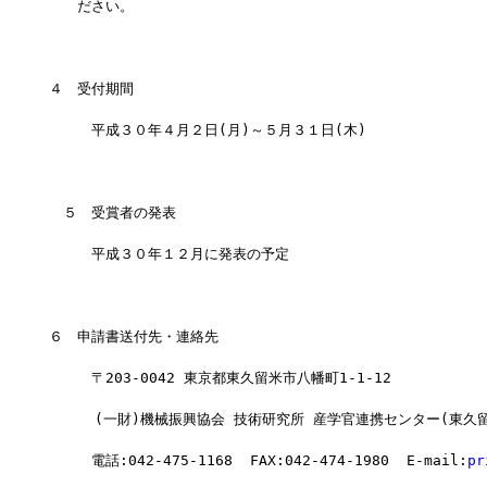
　　ださい。
４　受付期間
　　　平成３０年４月２日(月)～５月３１日(木)
　５　受賞者の発表
　　　平成３０年１２月に発表の予定
６　申請書送付先・連絡先
　　　〒203-0042 東京都東久留米市八幡町1-1-12
　　  (一財)機械振興協会 技術研究所 産学官連携センター(東久
　　　電話:042-475-1168  FAX:042-474-1980  E-mail:
pr