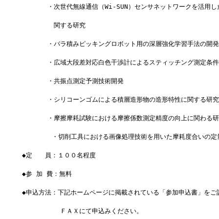
　　　　・次世代無線通信（Wi-SUN）センサネットワークを活用し
　　　　　関する研究
　　　　・バラ積みピッキングロボット用の深層強化学習手法の開発
　　　　・広域大段差対応白色干渉計によるスティッチング測定条件
　　　　・共振点測定予測技術開発
　　　　・シリコーンゴムによる積層造形物の造形特性に関する研究
　　　　・摩擦摩耗試験における摩擦係数測定精度の向上に関わる研
      　・切削工具における画像処理技術を用いた摩耗度合いの定
◆定　　員：１００名程度
◆参 加 費：無料
◆申込方法：下記ホームページに掲載されている「参加申込書」をご
　　　　　　ＦＡＸにて申込みください。