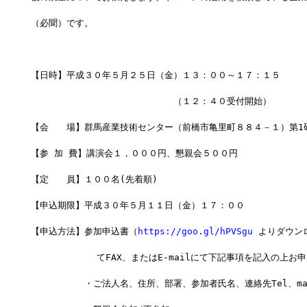
（必聞）です。
【日時】平成３０年５月２５日（金）１３：００～１７：１５
　　　　　　　　　　　　　　　　（１２：４０受付開始）
【会　　場】群馬産業技術センター（前橋市亀里町８８４－１）第1
【参 加 費】講演会１，０００円、懇親会５００円
【定　　員】１００名(先着順)
【申込期限】平成３０年５月１１日（金）１７：００ 
【申込方法】参加申込書（
https://goo.gl/hPVSgu
 よりダウン
            てFAX、またはE-mailにて下記事項を記入の上
　　　　　　・ご法人名、住所、部署、参加者氏名、連絡先Tel、ma