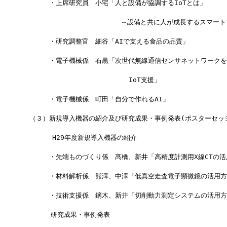
　　　　・上席研究員　小宅「人と設備が協調するIoTとは」
　　　　　                ～設備と共に人が成長するスマー
　　　　・研究調整官　細谷「AIで支える食品の品質」
　　　　・電子機械係　石黒「次世代無線通信センサネットワークを
　　　　　                  IoT支援」
　　　　・電子機械係　町田「自分で作れるAI」
　（３）新規導入機器の紹介及び研究成果・事例発表(ポスターセッション
   　　 H29年度新規導入機器の紹介
　　　　・先端ものづくり係　髙橋、新井「高精度計測用X線CTの活
　　　　・材料解析係　熊澤、中澤「低真空走査電子顕微鏡の活用方
　　　　・技術支援係　鏑木、新井「切削動力測定システムの活用方
　 　　 研究成果・事例発表