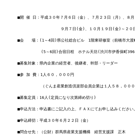
　■開 催 日：平成３０年７月６日（金）、７月２３日（月）、８月
　　　　　　　　　　　　９月７日(金)、１０月１９日(金)～２０日
　■会　　場：(1～4回)県公社総合ビル　1階東研修室（前橋市大渡町
　　　　　　　(5～6回)合宿日程　ホテル天坊(渋川市伊香保町396-
　■募集対象：県内企業の経営者、後継者、幹部・リーダー
　■参 加 費：1人６０，０００円
　　　　　　　（ぐんま産業創造倶楽部会員企業は１人５８，０００
　■募集定員：16人(定員になり次第締め切り)
　■申込方法：申込書にご記入の上、ＦＡＸにてお申し込みください
　■申込締切：平成３０年６月２２日（金）
　■問合せ先：（公財）群馬県産業支援機構　経営支援課　正木