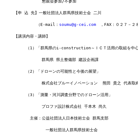
　　　　　　　懇親会参加/不参加
【申 込 先】一般社団法人群馬県技術士会 二川
　　　　　 （E-mail：
soumu@g-cei.com
　，FAX：０２７－２
【講演内容・講師】
　　　（1）「群馬県のi-construction～ＩＣＴ活用の取組を中
       　　 群馬県 県土整備部 建設企画課 　
　　　（2）「ドローンの可能性と今後の展望」
       　　 株式会社ブルーイノベーション  熊田 貴之 代表取
　　　（3）「測量・河川調査分野でのドローン活用」
        　　プロファ設計株式会社 千本木 尚久 
　　　　主催：公益社団法人日本技術士会 群馬支部
       　　　 一般社団法人群馬県技術士会