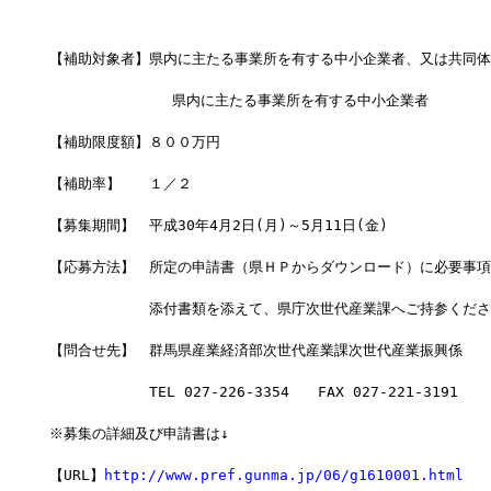
【補助対象者】県内に主たる事業所を有する中小企業者、又は共同体
              県内に主たる事業所を有する中小企業者
【補助限度額】８００万円
【補助率】　　１／２
【募集期間】　平成30年4月2日(月)～5月11日(金)　
【応募方法】　所定の申請書（県ＨＰからダウンロード）に必要事項
　　　　　　　添付書類を添えて、県庁次世代産業課へご持参くださ
【問合せ先】　群馬県産業経済部次世代産業課次世代産業振興係
　　　　　　　TEL 027-226-3354　　FAX 027-221-3191
※募集の詳細及び申請書は↓
【URL】
http://www.pref.gunma.jp/06/g1610001.html