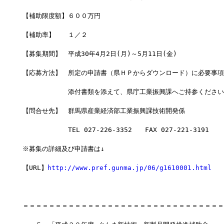
【補助限度額】６００万円
【補助率】　　１／２
【募集期間】　平成30年4月2日(月)～5月11日(金)　
【応募方法】　所定の申請書（県ＨＰからダウンロード）に必要事項
　　　　　　　添付書類を添えて、県庁工業振興課へご持参ください
【問合せ先】　群馬県産業経済部工業振興課技術開発係
　　　　　　　TEL 027-226-3352　　FAX 027-221-3191
※募集の詳細及び申請書は↓
【URL】
http://www.pref.gunma.jp/06/g1610001.html
＝＝＝＝＝＝＝＝＝＝＝＝＝＝＝＝＝＝＝＝＝＝＝＝＝＝＝＝＝＝＝