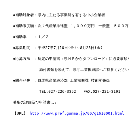
◆補助対象者：県内に主たる事業所を有する中小企業者
◆補助限度額：次世代産業推進型 １,０００万円　一般型　５００万
◆補助率　　：１／２
◆募集期間　：平成27年7月10日(金)～8月28日(金)　
◆応募方法　：所定の申請書（県ＨＰからダウンロード）に必要事項
　　　　　　　添付書類を添えて、県庁工業振興課へご持参ください
◆問合せ先　：群馬県産業経済部 工業振興課 技術開発係
　　　　　　　TEL:027-226-3352　　FAX:027-221-3191
募集の詳細及び申請書は↓
【URL】 
http://www.pref.gunma.jp/06/g1610001.html