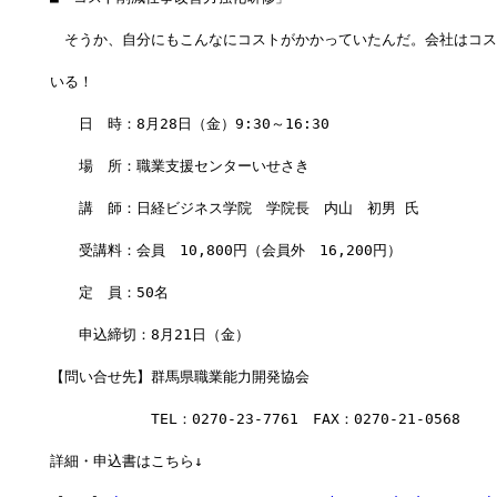
　そうか、自分にもこんなにコストがかかっていたんだ。会社はコス
いる！
　　日　時：8月28日（金）9:30～16:30
　　場　所：職業支援センターいせさき
　　講　師：日経ビジネス学院　学院長　内山　初男 氏
　　受講料：会員　10,800円（会員外　16,200円）
　　定　員：50名
　　申込締切：8月21日（金）
【問い合せ先】群馬県職業能力開発協会
　　　　　　　TEL：0270-23-7761　FAX：0270-21-0568
詳細・申込書はこちら↓