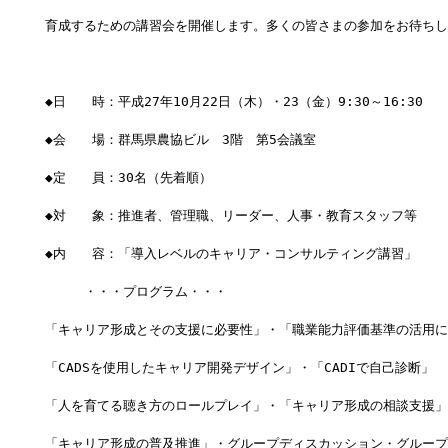
育成するための講習会を開催します。多くの皆さまの参加をお待ちし
◆日　　時：平成27年10月22日（木）・23（金）9:30～16:30
◆会　　場：群馬県農協ビル　3階　第5会議室
◆定　　員：30名（先着順）
◆対　　象：推進者、管理職、リーダー、人事・教育スタッフ等
◆内　　容：「導入レベルのキャリア・コンサルティング講習」
　　　・・・プログラム・・・
「キャリア形成とその支援に必要性」・「職業能力評価基準の活用に
「CADSを使用したキャリア開発デザイン」・「CADIで自己診断」
「人を育てる聴き方のロールプレイ」・「キャリア形成の相談支援」
「キャリア形成の普及推進」・グループディスカッション・グループ