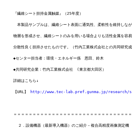
『繊維シート担持金属触媒』（25年度）
　本製品サンプルは、繊維シート表面に通気性、柔軟性を維持しなが
物層を形成させ、繊維シートのみを用いる場合よりも活性金属を容易
分散性良く担持させたものです。（竹内工業株式会社との共同研究成
◆センター担当者：環境・エネルギー係　恩田、鈴木
◆共同研究企業：竹内工業株式会社　(東京都大田区）
詳細はこちら↓
【URL】 
http://www.tec-lab.pref.gunma.jp/research/s
＝＝＝＝＝＝＝＝＝＝＝＝＝＝＝＝＝＝＝＝＝＝＝＝＝＝＝＝＝＝＝
  ２．設備機器（最新導入機器）のご紹介－複合高精度画像測定機