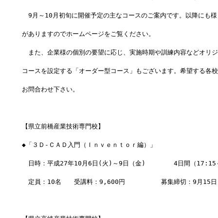
　9月～10月初旬に開催予定の主なコースのご案内です。以降にも様
がありますのでホームページをご覧ください。
　また、企業様の個別の要望に応じ、実施時期や訓練内容などオリジ
コースを設定する「オーダー型コース」もございます。希望する各校
お問合わせ下さい。　
【県立前橋産業技術専門校】
◆「３Ｄ-ＣＡＤ入門（Ｉｎｖｅｎｔｏｒ編）」
　日時：平成27年10月6日(火)～9日（金)　  　  4日間（17:15～
　定員：10名　　受講料：9,600円　　      募集締切：9月15