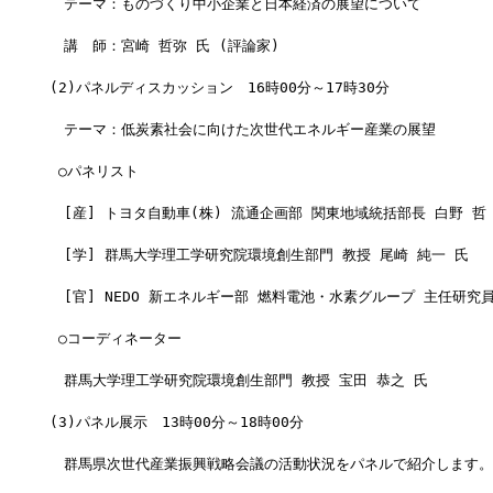
　テーマ：ものづくり中小企業と日本経済の展望について
　講　師：宮崎 哲弥 氏 (評論家)
(2)パネルディスカッション　16時00分～17時30分
　テーマ：低炭素社会に向けた次世代エネルギー産業の展望
 ○パネリスト
　[産] トヨタ自動車(株) 流通企画部 関東地域統括部長 白野 哲
　[学] 群馬大学理工学研究院環境創生部門 教授 尾崎 純一 氏
　[官] NEDO 新エネルギー部 燃料電池・水素グループ 主任研究員
 ○コーディネーター
　群馬大学理工学研究院環境創生部門 教授 宝田 恭之 氏
(3)パネル展示　13時00分～18時00分
　群馬県次世代産業振興戦略会議の活動状況をパネルで紹介します。