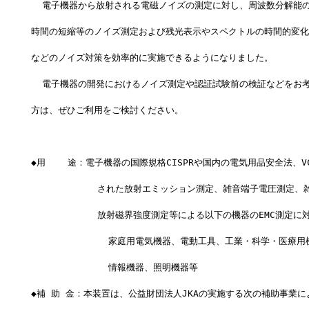
  電子機器から放射される電磁ノイズの測定に対し、周波数分解能
時間の短縮等のノイズ測定および残光表示やスペクトルの時間的変化
などのノイズ対策を効率的に実施できるようになりました。
  電子機器の開発におけるノイズ測定や認証試験前の検証などをお
方は、ぜひご利用をご検討ください。
◆用    途：電子機器の国際規格CISPRや国内の電気用品安全法、V
            された放射エミッション測定、雑音端子電圧測定
            放射磁界強度測定等による以下の機器のEMC測定に
              家庭用電気機器、電動工具、工業・科学・医療
              情報機器、照明機器等
◆補 助 金：本装置は、公益財団法人JKAの実施する次の補助事業に