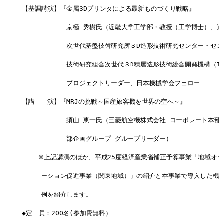
【基調講演】『金属3Dプリンタによる最新ものづくり戦略』
　　　　　　　京極 秀樹氏（近畿大学工学部・教授（工学博士）、
　　　　　　　次世代基盤技術研究所３D造形技術研究センター・セ
　　　　　　　技術研究組合次世代３D積層造形技術総合開発機構（TR
　　　　　　　プロジェクトリーダー、日本機械学会フェロー
【講　　演】『MRJの挑戦～国産旅客機を世界の空へ～』
　　　　　　　須山 恵一氏（三菱航空機株式会社 コーポレート本
　　　　　　　部企画グループ グループリーダー）
    ※上記講演のほか、平成25度経済産業省補正予算事業「地域
　　　ーション促進事業（関東地域）」の紹介と本事業で導入した機
　　　例を紹介します。
◆定　員：200名(参加費無料）