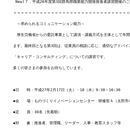
 New)７．平成26年度第3回群馬県職業能力開発推進者講習開催の
＝＝＝＝＝＝＝＝＝＝＝＝＝＝＝＝＝＝＝＝＝＝＝＝＝＝＝＝＝＝＝
　～求められるコミュニケーション能力～
　厚生労働省からの委託事業として講演・講義方式を主体として年間
ます。最終回となる第3回は、従業員の相談に応じ、適切なアドバイ
「キャリア・コンサルティング」についての講習です。
多くの皆さまの参加をお待ちしています。
◆日　　時：平成27年2月17日（火）・18（水）9:30～16:30
◆会　　場：ものづくりイノベーションセンター　研修室Ａ（太田市本町
◆定　　員：30名（先着順）
◆対　　象：推進者、管理職、リーダー、人事・教育スタッフ等