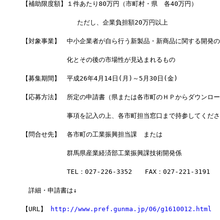
【補助限度額】１件あたり80万円（市町村・県　各40万円）
              ただし、企業負担額20万円以上
【対象事業】　中小企業者が自ら行う新製品・新商品に関する開発の
　　　　　　　化とその後の市場性が見込まれるもの
【募集期間】　平成26年4月14日(月)～5月30日(金)
【応募方法】　所定の申請書（県または各市町のＨＰからダウンロー
　　　　　　　事項を記入の上、各市町担当窓口まで持参してくださ
【問合せ先】　各市町の工業振興担当課　または
　　　　　　　群馬県産業経済部工業振興課技術開発係
　　　　　　　TEL：027-226-3352　　FAX：027-221-3191
　詳細・申請書は↓
【URL】 
http://www.pref.gunma.jp/06/g1610012.html