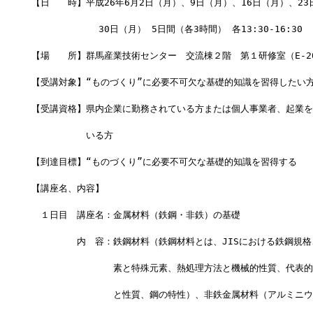
【日　　時】平成26年6月2日（月）、9日（月）、16日（月）、23
            30日（月） 5日間（各3時間） 各13:30-16:30
【場　　所】群馬産業技術センター　交流棟２階　第１研修室（E-2
【受講対象】“ものづくり”に必要不可欠な基礎的知識を習得したい
【受講資格】県内企業に勤務されている方または個人事業者、起業を
　　　　　　いる方
【到達目標】“ものづくり”に必要不可欠な基礎的知識を習得する
【講座名、内容】
　１日目　講座名：金属材料（鉄鋼・非鉄）の基礎
　　　　　内　容：鉄鋼材料（鉄鋼材料とは、JISにおける鉄鋼規格
　　　　　　　　　素と特殊元素、熱処理方法と機械的性質、代表的
　　　　　　　　　と性質、鋼の特性）、非鉄金属材料（アルミニウ