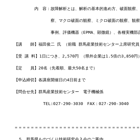
　　　　　内　容：故障解析とは、解析の基本的進め方、破面観察、
　　　　　　　　　察、マクロ破面の観察、ミクロ破面の観察、観察
　　　　　　　　　事例、評価機器（EPMA、顕微鏡）、各種実機部
【講　　師】福田俊二 氏 （前職 群馬産業技術センター上席研究員
【受 講 料】1日につき、2,570円 （県外企業は1.5倍の3,850円
【定　　員】20名（先着順、最大50名まで）
【申込締切】各講座開催日の4日前まで
【問合せ先】群馬産業技術センター　電子機械係
         　 TEL:027-290-3030　FAX：027-290-3040
＝＝＝＝＝＝＝＝＝＝＝＝＝＝＝＝＝＝＝＝＝＝＝＝＝＝＝＝＝＝＝
　５．群馬県ものづくり技術研究会入会のご案内