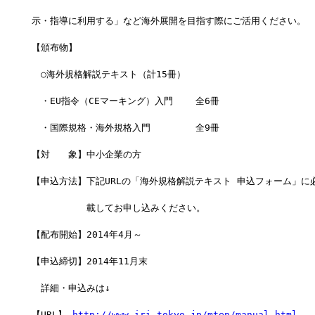
示・指導に利用する」など海外展開を目指す際にご活用ください。 
【頒布物】
　○海外規格解説テキスト（計15冊）
　・EU指令（CEマーキング）入門    全6冊 
　・国際規格・海外規格入門        全9冊 
【対　　象】中小企業の方
【申込方法】下記URLの「海外規格解説テキスト 申込フォーム」に
　　　　　　載してお申し込みください。 
【配布開始】2014年4月～ 
【申込締切】2014年11月末
　詳細・申込みは↓
【URL】 
http://www.iri-tokyo.jp/mtep/manual.html