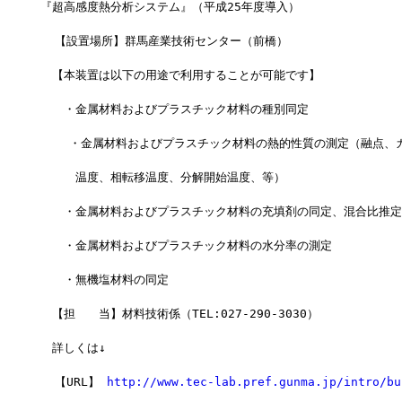
『超高感度熱分析システム』（平成25年度導入）
  【設置場所】群馬産業技術センター（前橋）
　【本装置は以下の用途で利用することが可能です】
　　・金属材料およびプラスチック材料の種別同定
    ・金属材料およびプラスチック材料の熱的性質の測定（融点、
　　　温度、相転移温度、分解開始温度、等）
　　・金属材料およびプラスチック材料の充填剤の同定、混合比推定
　　・金属材料およびプラスチック材料の水分率の測定
　　・無機塩材料の同定
　【担　　当】材料技術係（TEL:027-290-3030）
　詳しくは↓　
  【URL】 
http://www.tec-lab.pref.gunma.jp/intro/bu