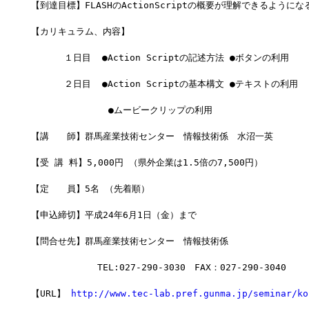
【到達目標】FLASHのActionScriptの概要が理解できるようにな
【カリキュラム、内容】
      １日目  ●Action Scriptの記述方法 ●ボタンの利用
      ２日目  ●Action Scriptの基本構文 ●テキストの利用
              ●ムービークリップの利用
【講　　師】群馬産業技術センター　情報技術係　水沼一英
【受 講 料】5,000円 （県外企業は1.5倍の7,500円）
【定　　員】5名 （先着順）
【申込締切】平成24年6月1日（金）まで
【問合せ先】群馬産業技術センター　情報技術係
            TEL:027-290-3030　FAX：027-290-3040
【URL】 
http://www.tec-lab.pref.gunma.jp/seminar/ko