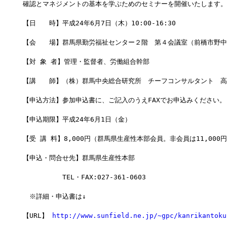
確認とマネジメントの基本を学ぶためのセミナーを開催いたします。
【日　　時】平成24年6月7日（木）10:00-16:30
【会　　場】群馬県勤労福祉センター２階　第４会議室（前橋市野中町
【対 象 者】管理・監督者、労働組合幹部
【講　　師】（株）群馬中央総合研究所　チーフコンサルタント　高
【申込方法】参加申込書に、ご記入のうえFAXでお申込みください。
【申込期限】平成24年6月1日（金）
【受 講 料】8,000円（群馬県生産性本部会員。非会員は11,000
【申込・問合せ先】群馬県生産性本部
　　　　　　TEL・FAX:027-361-0603
　※詳細・申込書は↓
【URL】 
http://www.sunfield.ne.jp/~gpc/kanrikantoku