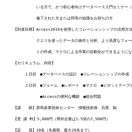
　　　　　　いる方で、かつ初心者向けデータベース入門セミナー（
　　　　　　修了された方または同等の知識をお持ちの方
【到達目標】Access2010を使用したリレーションシップの活用方
　　　　　　クエリを使ったデータの操作と分析、より高度なフォー
　　　　　　トの作成、マクロによる作業の自動化ができるようにな
【カリキュラム、内容】
　　　１日目　●データベースの設計　●リレーションシップの作成　
　　　２日目　●フォーム　●レポート　●マクロ　●ピボットテーブ
　　　　　　　●Accessの便利な機能　●総合問題
【講　　師】群馬産業技術センター　情報技術係　石黒　聡
【受 講 料】5,000円（県外企業は1.5倍の7,500円）
【定　　員】10名（先着順、最大20名まで）