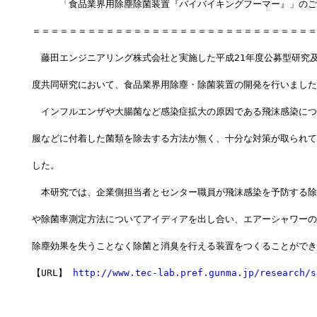
　　　「食品業界用除塵除菌装置『バイバイキングフーマー』」のご
＝＝＝＝＝＝＝＝＝＝＝＝＝＝＝＝＝＝＝＝＝＝＝＝＝＝＝＝＝＝＝
　藤田エンジニアリング株式会社と実施した平成21年度公募型研究及
度共同研究において、食品業界用除塵・除菌装置の開発を行いました
　インフルエンザや大腸菌など感染症拡大の原因である飛沫感染につ
服などに付着した菌類を除去する方法が無く、十分な対策が取られて
した。
　本研究では、企業側担当者とセンター職員が飛沫感染を予防する除
や除菌率測定方法についてアイディアを出し合い、エアーシャワーの
除塵効果を失うことなく除菌と消臭を行える装置をつくることができ
【URL】 
http://www.tec-lab.pref.gunma.jp/research/s