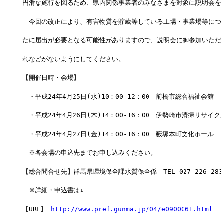
円滑な施行を図るため、県内関係事業者のみなさまを対象に説明会を
　今回の改正により、有害物質を貯蔵等している工場・事業場等につ
たに届出が必要となる可能性がありますので、説明会に御参加いただ
れなどがないようにしてください。
【開催日時・会場】
　・平成24年4月25日(水)10：00-12：00　前橋市総合福祉会館
　・平成24年4月26日(木)14：00-16：00　伊勢崎市清掃リサイ
　・平成24年4月27日(金)14：00-16：00　藪塚本町文化ホール
　※各会場の申込先までお申し込みください。
【総合問合せ先】群馬県環境保全課水質保全係　TEL 027-226-283
　※詳細・申込書は↓
【URL】 
http://www.pref.gunma.jp/04/e0900061.html