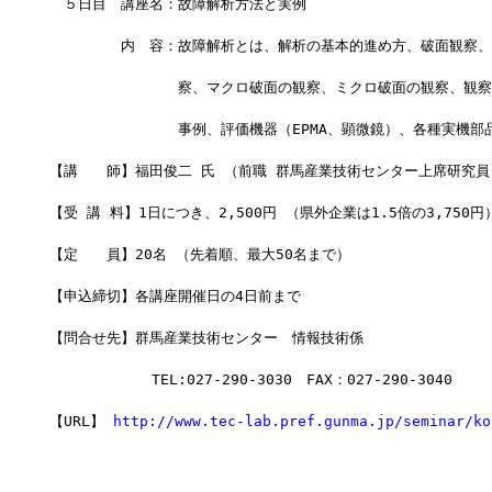
　５日目　講座名：故障解析方法と実例
　　　　　内　容：故障解析とは、解析の基本的進め方、破面観察、
　　　　　　　　　察、マクロ破面の観察、ミクロ破面の観察、観察
　　　　　　　　　事例、評価機器（EPMA、顕微鏡）、各種実機部
【講　　師】福田俊二 氏 （前職 群馬産業技術センター上席研究員
【受 講 料】1日につき、2,500円 （県外企業は1.5倍の3,750円
【定　　員】20名 （先着順、最大50名まで）
【申込締切】各講座開催日の4日前まで
【問合せ先】群馬産業技術センター　情報技術係
         　 TEL:027-290-3030　FAX：027-290-3040
【URL】 
http://www.tec-lab.pref.gunma.jp/seminar/ko