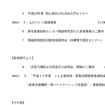
　　　　　　　　　　　　　　　　　　　　　　　　　　　　　　　　
 　　　４．平成24年度 初心者向けFLASH入門セミナー           
 New)　５．ものづくり基礎講座                      5/2
 　　　６．東毛産業技術センター開放研究室の入居者募集のご案内
 　　　７．電磁環境測定試験技術講習会（待機電力測定セミナー）   
【群馬県庁より】
 　　　８．「水質汚濁防止法等改正の説明会」開催のご案内     4/
 New)  ９．「平成２４年度　ぐんま新技術・新製品開発推進補助
　　　　　（産業支援機関・県パートナーシップ支援型）」募集開始
【その他】