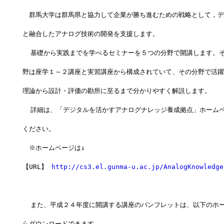
　群馬大学は群馬県と協力して企業が勝ち進むための戦略として，デ
と融合したアナログ技術の開発を支援します。
  基礎から実践までを学べるセミナーを５つの分野で開講します。
野は座学１～２講座と実習講座から構成されていて、その分野で活躍
理論から設計・評価の勘所に至るまで分かりやすく解説します。
  詳細は、「デジタルを活かすアナログナレッジ養成拠点」ホーム
ください。
　※ホームページは↓
【URL】 
http://cs3.el.gunma-u.ac.jp/AnalogKnowledge
  また、平成２４年度に開講する講座のパンフレットは、以下のホ
らダウンロードできます。