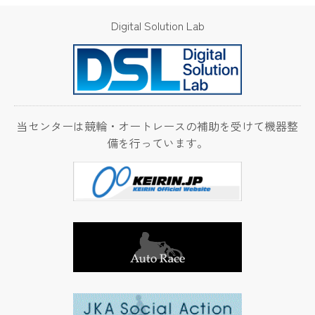
水平／垂直切り替え式振動試験機のご紹介
Digital Solution Lab
2024.11.25
産業技術センターの
ご案内
「センター関連動画の紹介」ページを更新しまし
た。
当センターは競輪・オートレースの補助を受けて機器整
備を行っています。
2024.10.17
ビジネス
タンデム四重極型・飛行時間型質量分析計のご紹介
2024.4.1
産業技術センターの
ご案内
群馬県立産業技術センター中期計画
2024.2.19
開放研究室の利用