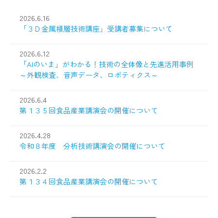
2026.6.16
2026.5.15
「３Ｄ金属積層技術講座」受講者募集について
産業技術センターの
ご案内
【復旧しました】お問い合わせフォームの不具合に
2026.6.12
ついて
「AIのいま」がわかる！技術の全体像と先進活用事例
～外観検査、音声データ、ロボティクス～
2026.5.1
その他
2026.6.4
open_in_new
会議室等の貸出施設の予約停止について
第１３５回食品産業講演会の開催について
2026.4.28
2026.4.23
その他
令和８年度 分析技術講演会の開催について
群馬県職員（群馬県立産業技術センター研究員）を
open_in_new
募集します
2026.2.2
第１３４回食品産業講演会の開催について
2026.4.22
産業技術センターの
ご案内