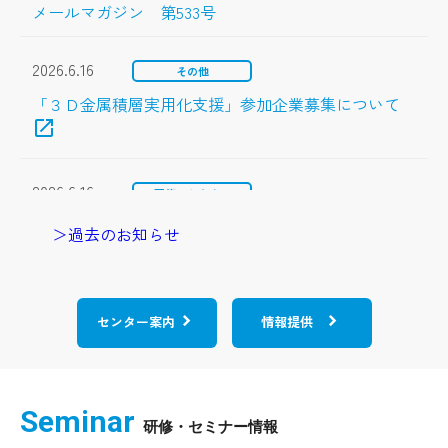
メールマガジン 第533号
2026.6.16
その他
「３Ｄ金属積層実用化支援」参加企業募集について
open_in_new
2026.6.16
研修・セミナー
「３Ｄ金属積層技術講座」受講者募集について
＞過去のお知らせ
2026.6.9
その他
open_in_new
夏期における振動試験機の利用受付停止について
センター案内
情報提供
2026.5.25
その他
Seminar
令和８年度 群馬県立群馬産業技術センターインタ
open_in_new
ーンシップ実施概要