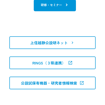
研修室等の貸出施設の予約停止について
研修・セミナー
2026.2.20
ビジネス
リニア飛行時間型質量分析計のご紹介
2025.12.12
研究の実施
上信越静公設研ネット
研究開発の成果（サクセス ストーリー）
2025.12.4
研究報告
RINGS（３県連携）
令和６年度 研究報告
2025.4.24
ビジネス
公設試保有機器・研究者情報検索
二次電池充放電試験設備のご紹介
2025.2.3
ビジネス