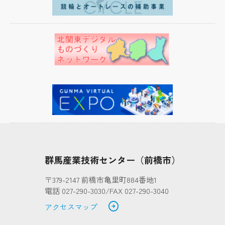
東毛産業技術センター第２開放研究室の入居者の公
募について
2023.10.2
その他
open_in_new
キャッシュレス決済が利用できます
2023.10.1
ビジネス
医療機器電気安全試験システムのご紹介
2022.4.28
その他
DSL(デジタルソリューションラボ)を開設しました
群馬産業技術センター（前橋市）
open_in_new
〒379-2147 前橋市亀里町884番地1
電話 027-290-3030/FAX 027-290-3040
arrow_circle_right
アクセスマップ