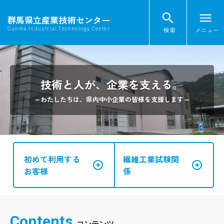
search
menu
群馬県立産業技術センター
検索
メニュー
Gunma Industrial Technology Center
TOP
投稿者:
senkoushi
技術と人が、企業を支える。
～わたしたちは、県内中小企業の皆様を支援します～
初めて利用する
繊維工業試験関
arrow_circle_right
arrow_circle_right
お客様
係
Contents