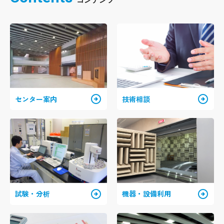
arrow_circle_right
arrow_circle_right
センター案内
技術相談
arrow_circle_right
arrow_circle_right
試験・分析
機器・設備利用