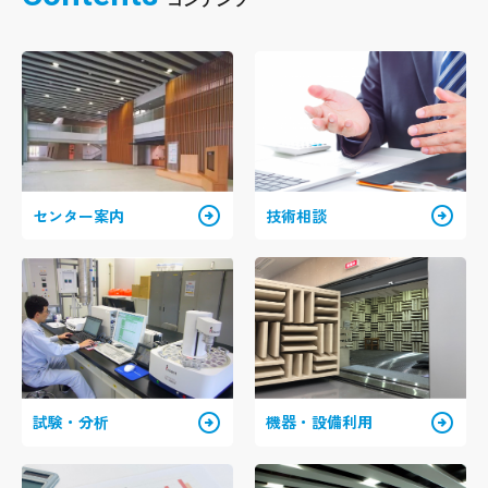
arrow_circle_right
arrow_circle_right
センター案内
技術相談
arrow_circle_right
arrow_circle_right
試験・分析
機器・設備利用