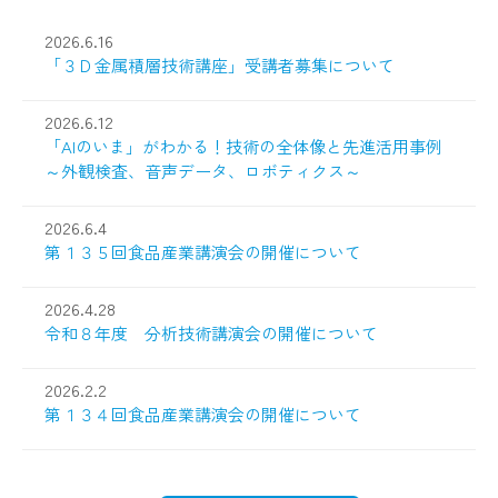
2026.6.16
2026.5.15
「３Ｄ金属積層技術講座」受講者募集について
産業技術センターの
ご案内
【復旧しました】お問い合わせフォームの不具合に
2026.6.12
ついて
「AIのいま」がわかる！技術の全体像と先進活用事例
～外観検査、音声データ、ロボティクス～
2026.5.1
その他
2026.6.4
open_in_new
会議室等の貸出施設の予約停止について
第１３５回食品産業講演会の開催について
2026.4.28
2026.4.23
その他
令和８年度 分析技術講演会の開催について
群馬県職員（群馬県立産業技術センター研究員）を
open_in_new
募集します
2026.2.2
第１３４回食品産業講演会の開催について
2026.4.22
産業技術センターの
ご案内