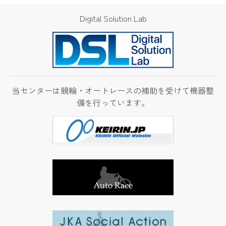
水平／垂直切り替え式振動試験機のご紹介
Digital Solution Lab
2024.11.25
産業技術センターの
ご案内
「センター関連動画の紹介」ページを更新しまし
た。
当センターは競輪・オートレースの補助を受けて機器整
備を行っています。
2024.10.17
ビジネス
タンデム四重極型・飛行時間型質量分析計のご紹介
2024.4.1
産業技術センターの
ご案内
群馬県立産業技術センター中期計画
2024.2.19
開放研究室の利用