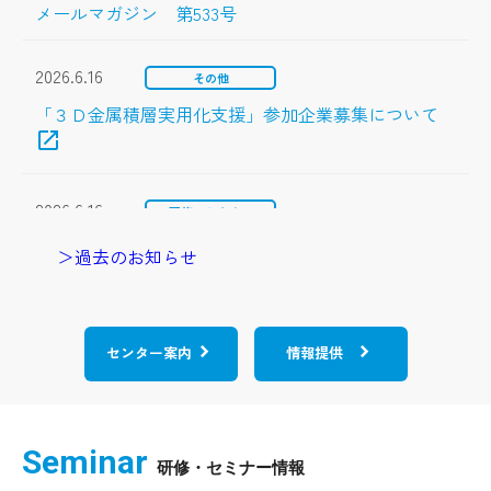
メールマガジン 第533号
2026.6.16
その他
「３Ｄ金属積層実用化支援」参加企業募集について
open_in_new
2026.6.16
研修・セミナー
「３Ｄ金属積層技術講座」受講者募集について
＞過去のお知らせ
2026.6.9
その他
open_in_new
夏期における振動試験機の利用受付停止について
センター案内
情報提供
2026.5.25
その他
Seminar
令和８年度 群馬県立群馬産業技術センターインタ
open_in_new
ーンシップ実施概要