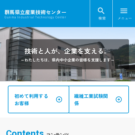
search
menu
群馬県立産業技術センター
検索
メニュー
Gunma Industrial Technology Center
TOP
投稿者:
関根明子
技術と人が、企業を支える。
～わたしたちは、県内中小企業の皆様を支援します～
初めて利用する
繊維工業試験関
arrow_circle_right
arrow_circle_right
お客様
係
Contents