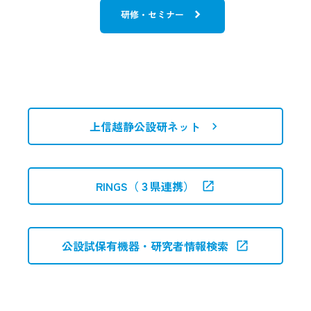
研修室等の貸出施設の予約停止について
研修・セミナー
2026.2.20
ビジネス
リニア飛行時間型質量分析計のご紹介
2025.12.12
研究の実施
上信越静公設研ネット
研究開発の成果（サクセス ストーリー）
2025.12.4
研究報告
RINGS（３県連携）
令和６年度 研究報告
2025.4.24
ビジネス
公設試保有機器・研究者情報検索
二次電池充放電試験設備のご紹介
2025.2.3
ビジネス