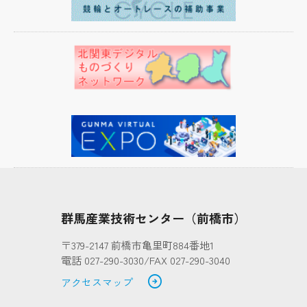
東毛産業技術センター第２開放研究室の入居者の公
募について
2023.10.2
その他
open_in_new
キャッシュレス決済が利用できます
2023.10.1
ビジネス
医療機器電気安全試験システムのご紹介
2022.4.28
その他
DSL(デジタルソリューションラボ)を開設しました
群馬産業技術センター（前橋市）
open_in_new
〒379-2147 前橋市亀里町884番地1
電話 027-290-3030/FAX 027-290-3040
arrow_circle_right
アクセスマップ