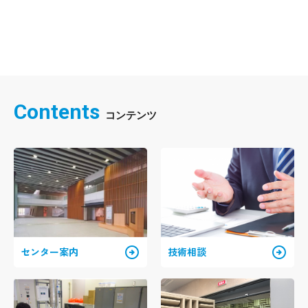
Contents
arrow_circle_right
arrow_circle_right
センター案内
技術相談