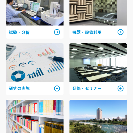
arrow_circle_right
arrow_circle_right
試験・分析
機器・設備利用
arrow_circle_right
arrow_circle_right
研究の実施
研修・セミナー