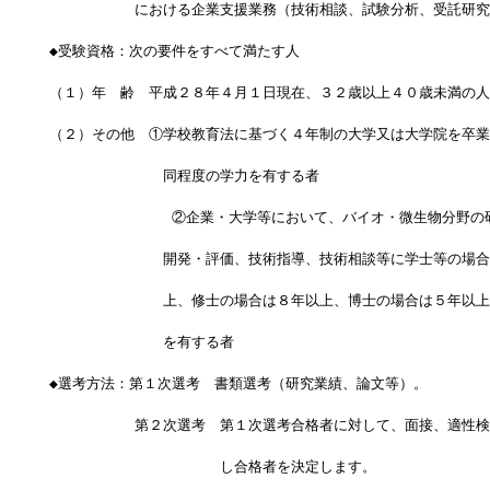
　　　　　　における企業支援業務（技術相談、試験分析、受託研究
◆受験資格：次の要件をすべて満たす人
（１）年　齢　平成２８年４月１日現在、３２歳以上４０歳未満の人
（２）その他　①学校教育法に基づく４年制の大学又は大学院を卒業
　　　　　　　　同程度の学力を有する者
              ②企業・大学等において、バイオ・微生物分野
　　　　　　　　開発・評価、技術指導、技術相談等に学士等の場合
　　　　　　　　上、修士の場合は８年以上、博士の場合は５年以上
　　　　　　　　を有する者
◆選考方法：第１次選考　書類選考（研究業績、論文等）。
　　　　　　第２次選考　第１次選考合格者に対して、面接、適性検
　　　　　　　　　　　　し合格者を決定します。