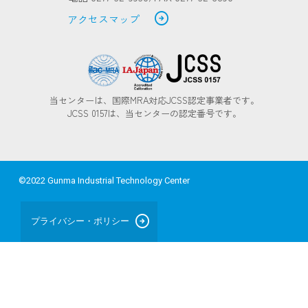
arrow_circle_right
アクセスマップ
当センターは、国際MRA対応JCSS認定事業者です。
JCSS 0157は、当センターの認定番号です。
©2022 Gunma Industrial Technology Center
arrow_circle_right
プライバシー・ポリシー