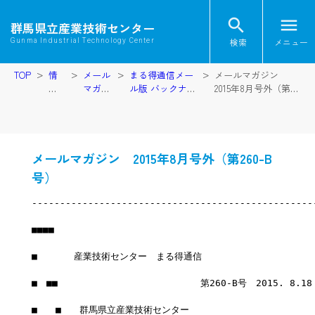
search
menu
群馬県立産業技術センター
検索
メニュー
Gunma Industrial Technology Center
TOP
情
メール
まる得通信メー
メールマガジン
報
マガジ
ル版 バックナン
2015年8月号外（第
提
ン
バー
260-B号）
供
メールマガジン 2015年8月号外（第260-B
号）
--------------------------------------------------
■■■■
■　　　　産業技術センター　まる得通信
■　■■　　　　　　　　　　　　　　　 第260-B号　2015. 8.1
■　　■　　群馬県立産業技術センター