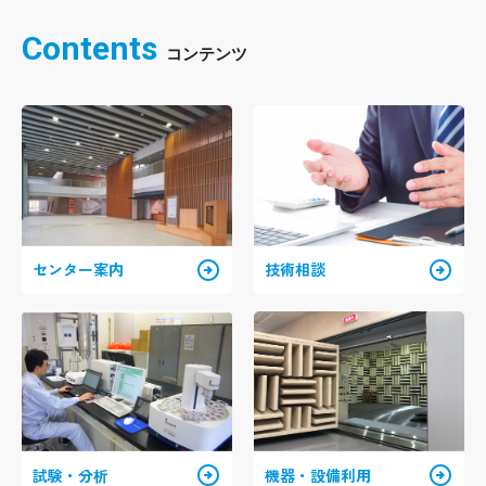
Contents
arrow_circle_right
arrow_circle_right
センター案内
技術相談
arrow_circle_right
arrow_circle_right
試験・分析
機器・設備利用