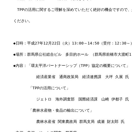
　TPPの活用に関するご理解を深めていただく絶好の機会ですので、
ください。
◆日時：平成27年12月22日（火）13:00～14:50（受付：12:30～
◆場所：群馬県公社総合ビル　多目的ホール （群馬県前橋市大渡町1-
◆内容：「環太平洋パートナーシップ（TPP）協定の概要について」
　　　　　　経済産業省　通商政策局　経済連携課　大坪 久展 氏
　　　　「TPPの活用について」
　　　　　　ジェトロ　海外調査部　国際経済課　山崎 伊都子 氏
　　　　「農林水産物・食品の輸出について」
　　　　　　農林水産省 関東農政局 群馬支局 成瀬 財太郎 氏