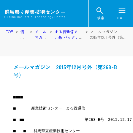
search
menu
群馬県立産業技術センター
検索
メニュー
Gunma Industrial Technology Center
TOP
情
メール
まる得通信メー
メールマガジン
報
マガジ
ル版 バックナン
2015年12月号外（第
提
ン
バー
268-B号）
供
メールマガジン 2015年12月号外（第268-B
号）
--------------------------------------------------
■■■■
■　　　　産業技術センター　まる得通信
■　■■　　　　　　　　　　　　　　　 第268-B号　2015.12.1
■　　■　　群馬県立産業技術センター