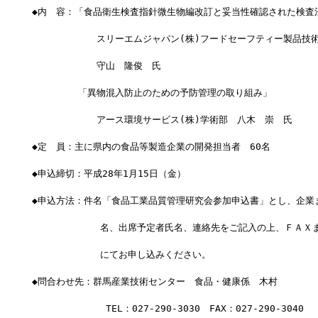
◆内　容：「食品衛生検査指針微生物編改訂と妥当性確認された検査
　　　　　　　スリーエムジャパン(株)フードセーフティー製品技
　　　　　　　守山　隆俊　氏
　　　　　「異物混入防止のための予防管理の取り組み」
　　　　　　　アース環境サービス(株)学術部　八木　崇　氏
◆定　員：主に県内の食品等製造企業の開発担当者　60名
◆申込締切：平成28年1月15日（金）
◆申込方法：件名「食品工業品質管理研究会参加申込書」とし、企業
            名、出席予定者氏名、連絡先をご記入の上、ＦＡＸま
            にてお申し込みください。
◆問合わせ先：群馬産業技術センター　食品・健康係　木村
　　　　　　　　TEL：027-290-3030　FAX：027-290-3040