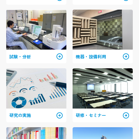
arrow_circle_right
arrow_circle_right
試験・分析
機器・設備利用
arrow_circle_right
arrow_circle_right
研究の実施
研修・セミナー