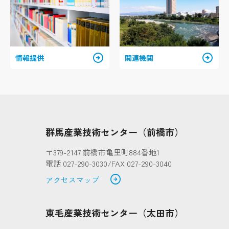
arrow_circle_right
arrow_circle_right
情報提供
関連機関
群馬産業技術センター（前橋市）
〒379-2147 前橋市亀里町884番地1
電話 027-290-3030/FAX 027-290-3040
arrow_circle_right
アクセスマップ
東毛産業技術センター（太田市）