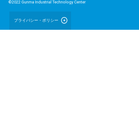
©2022 Gunma Industrial Technology Center
arrow_circle_right
プライバシー・ポリシー