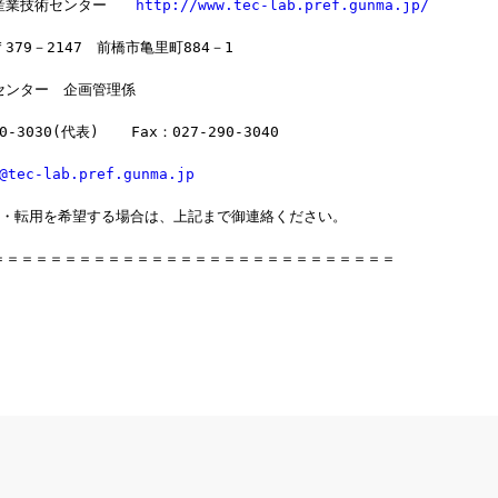
産業技術センター　　
http://www.tec-lab.pref.gunma.jp/
79－2147　前橋市亀里町884－1
センター　企画管理係
0-3030(代表)  　Fax：027-290-3040
@tec-lab.pref.gunma.jp
載・転用を希望する場合は、上記まで御連絡ください。
＝＝＝＝＝＝＝＝＝＝＝＝＝＝＝＝＝＝＝＝＝＝＝＝＝＝＝＝