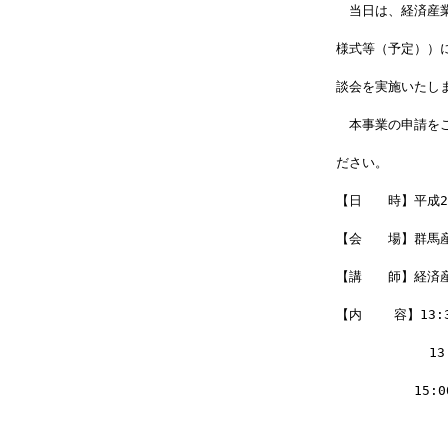
　当日は、経済産
様式等（予定））
談会を実施いたし
　本事業の申請を
ださい。
【日　　時】平成25
【会　　場】群馬産
【講　　師】経済
【内    容】13
          
　　　　　　15:
　　　　　　　　