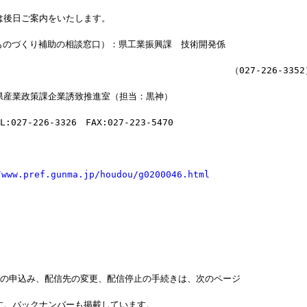
は後日ご案内をいたします。
　（ものづくり補助の相談窓口）：県工業振興課　技術開発係
                                           （027-226-335
県産業政策課企業誘致推進室（担当：黒神）
EL:027-226-3326　FAX:027-223-5470
/www.pref.gunma.jp/houdou/g0200046.html
」の申込み、配信先の変更、配信停止の手続きは、次のページ
す。バックナンバーも掲載しています。