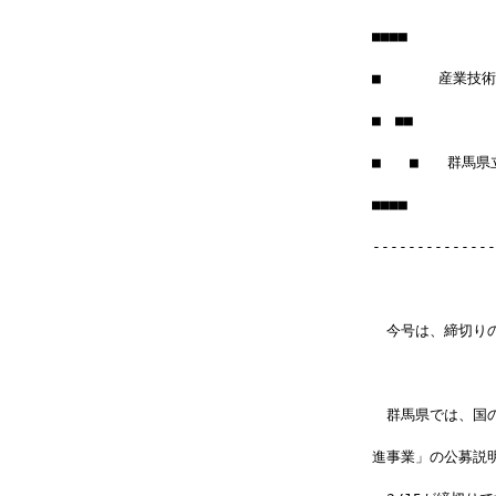
■■■■
■　　　　産業技
■　■■　　　　　　
■　　■　　群馬県
■■■■　　　　　　　
--------------
　今号は、締切り
　群馬県では、国
進事業」の公募説