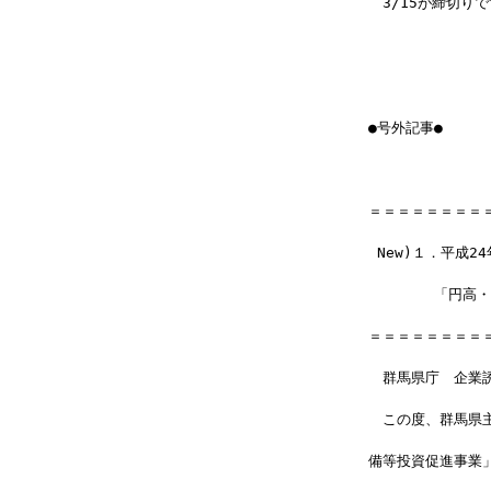
　3/15が締切り
●号外記事●
＝＝＝＝＝＝＝＝
 New)１．平成
　　　　 「円高
＝＝＝＝＝＝＝＝
　群馬県庁　企業
　この度、群馬県
備等投資促進事業