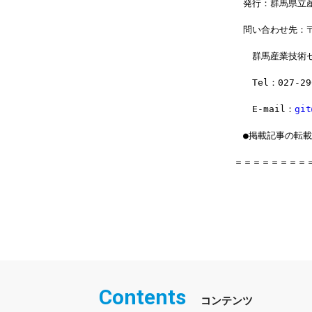
　発行：群馬県立
　問い合わせ先：〒3
　　群馬産業技術
　　Tel：027-29
　　E-mail：
git
　●掲載記事の転
＝＝＝＝＝＝＝＝
Contents