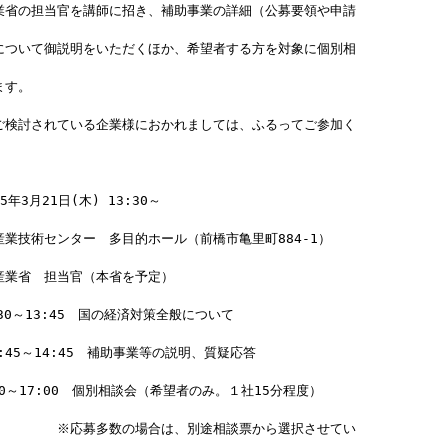
業省の担当官を講師に招き、補助事業の詳細（公募要領や申請
について御説明をいただくほか、希望者する方を対象に個別相
ます。
ご検討されている企業様におかれましては、ふるってご参加く
年3月21日(木) 13:30～
業技術センター　多目的ホール（前橋市亀里町884-1）
産業省　担当官（本省を予定）
:30～13:45　国の経済対策全般について　　  
　13:45～14:45　補助事業等の説明、質疑応答
00～17:00　個別相談会（希望者のみ。１社15分程度）
　　　　　※応募多数の場合は、別途相談票から選択させてい