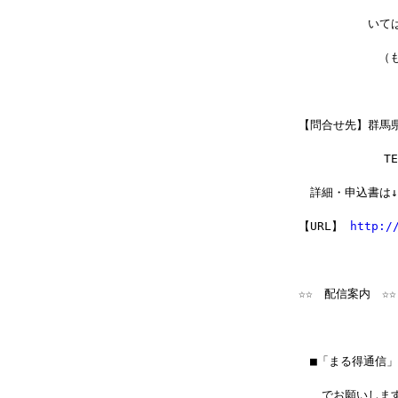
　　　　　　いて
        　
             
【問合せ先】群馬
            T
　詳細・申込書は↓
【URL】 
http:/
☆☆　配信案内　☆☆
　■「まる得通信
　　でお願いしま