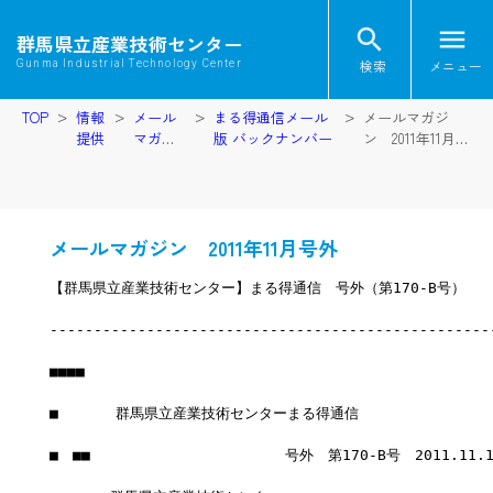
search
menu
群馬県立産業技術センター
検索
メニュー
Gunma Industrial Technology Center
TOP
情報
メール
まる得通信メール
メールマガジ
提供
マガジ
版 バックナンバー
ン 2011年11月号
ン
外
メールマガジン 2011年11月号外
【群馬県立産業技術センター】まる得通信　号外（第170-B号）
--------------------------------------------------
■■■■
■　　　　群馬県立産業技術センターまる得通信
■　■■　　　　　　　　　　　　　 号外　第170-B号　2011.11.