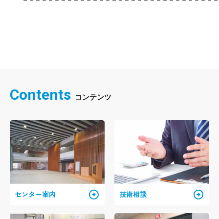
Contents
arrow_circle_right
arrow_circle_right
センター案内
技術相談