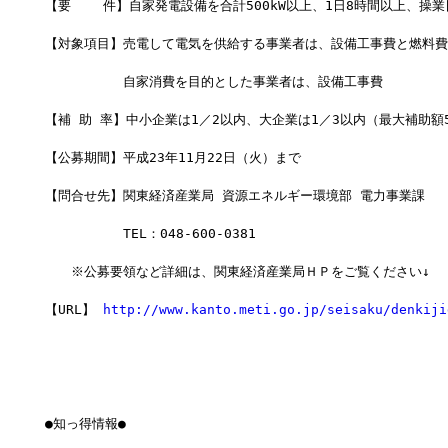
【要    件】自家発電設備を合計500kW以上、1日8時間以上、操
【対象項目】売電して電気を供給する事業者は、設備工事費と燃料費
　　　　　　自家消費を目的とした事業者は、設備工事費
【補 助 率】中小企業は1／2以内、大企業は1／3以内（最大補助額
【公募期間】平成23年11月22日（火）まで
【問合せ先】関東経済産業局 資源エネルギー環境部 電力事業課
　　　　　　TEL：048-600-0381
　　※公募要領など詳細は、関東経済産業局ＨＰをご覧ください↓
【URL】 
http://www.kanto.meti.go.jp/seisaku/denkiji
●知っ得情報●