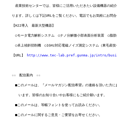
　産業技術センターでは、皆様にご活用いただきたい設備機器の紹介
ります。詳しくは下記URLをご覧ください。電話でもお気軽にお問
【H22導入　最新大型機器】
　○モータ電力解析システム　○ナノ分解微小部表面分析装置　○脂肪
　○卓上傾斜切削機　○1GHz対応電磁ノイズ測定システム（東毛産技
【URL】 
http://www.tec-lab.pref.gunma.jp/intro/busi
☆☆　配信案内　☆☆
　■このメールは、『メールマガジン配信希望』の連絡を頂いた方に
　　います。皆様のお知り合いやお客様にもご紹介願います。
　■このメールは、等幅フォントを使ってお読みください。
　■このメールに関するご意見・ご要望をお寄せください。