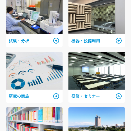
arrow_circle_right
arrow_circle_right
試験・分析
機器・設備利用
arrow_circle_right
arrow_circle_right
研究の実施
研修・セミナー