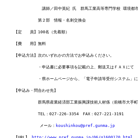
　　　　　　　講師／田中英紀 氏　群馬工業高等専門学校 環境都
　　　　　　第２部　情報・名刺交換会
【定　　員】100名（先着順）
【費　　用】無料
【申込方法】次のいずれかの方法でお申込みください。
　　　　　　・申込書に必要事項を記載の上、郵送又はＦＡＸにて
　　　　　　・県ホームページから、「電子申請等受付システム」に
【申込み・問合わせ先】
　　　　　　群馬県産業経済部工業振興課技術人材係（前橋市大手町
　　　　　　TEL：027-226-3354　FAX：027-221-3191
    　　　　メール：
koushinkou@pref.gunma.jp
【URL】 
http://www.pref.gunma.jp/06/g1600170.html