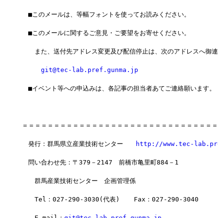
　■このメールは、等幅フォントを使ってお読みください。
　■このメールに関するご意見・ご要望をお寄せください。
　　また、送付先アドレス変更及び配信停止は、次のアドレスへ御連
git@tec-lab.pref.gunma.jp
　■イベント等への申込みは、各記事の担当者あてご連絡願います。
＝＝＝＝＝＝＝＝＝＝＝＝＝＝＝＝＝＝＝＝＝＝＝＝＝＝＝＝＝＝＝
　発行：群馬県立産業技術センター　　
http://www.tec-lab.pr
　問い合わせ先：〒379－2147　前橋市亀里町884－1
　　群馬産業技術センター　企画管理係
　　Tel：027-290-3030(代表)  　Fax：027-290-3040
　　E-mail：
git@tec-lab.pref.gunma.jp