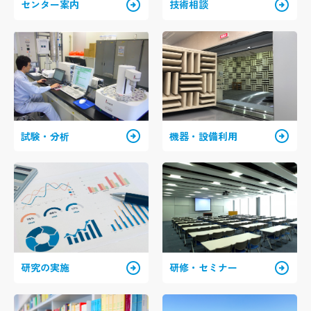
arrow_circle_right
arrow_circle_right
センター案内
技術相談
arrow_circle_right
arrow_circle_right
試験・分析
機器・設備利用
arrow_circle_right
arrow_circle_right
研究の実施
研修・セミナー