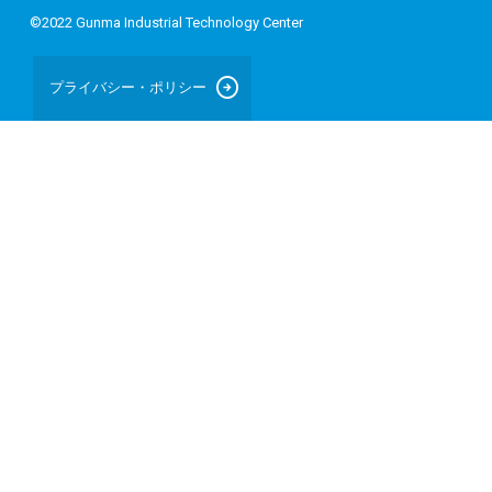
©2022 Gunma Industrial Technology Center
arrow_circle_right
プライバシー・ポリシー