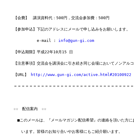
【会費】　講演資料代：500円，交流会参加費：500円
【参加申込】下記のアドレスにメールで申し込みをお願いします。
　　　　　　e-mail : 
info@gun-gi.com
【申込期限】平成22年10月15 日
【注意事項】交流会を講演会に引き続き同じ会場においてノンアルコ
【URL】 
http://www.gun-gi.com/active.html#20100922
＝＝＝＝＝＝＝＝＝＝＝＝＝＝＝＝＝＝＝＝＝＝＝＝＝＝＝＝＝＝＝
☆☆　配信案内　☆☆
　■このメールは、『メールマガジン配信希望』の連絡を頂いた方に
　　います。皆様のお知り合いやお客様にもご紹介願います。