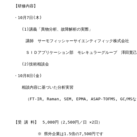
【研修内容】
・10月7日(木)
　　(1)講義「異物分析、故障解析の実際」
　　　講師　サーモフィッシャーサイエンティフィック株式会社
　　　ＳＩＤアプリケーション部　モレキュラーグループ　澤田寛己
　　(2)技術相談会
・10月8日(金)
　　相談内容に基づいた分析実習
　　　（FT-IR, Raman, SEM, EPMA, ASAP-TOFMS, GC/MS
【受 講 料】　5,000円（2,500円／日 ×2日）
　　　　　　※ 県外企業は1.5倍の7,500円です