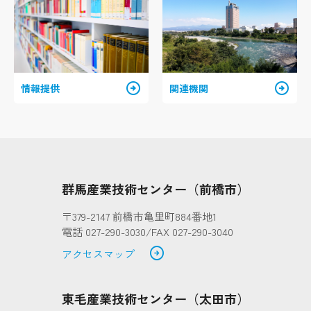
arrow_circle_right
arrow_circle_right
情報提供
関連機関
群馬産業技術センター（前橋市）
〒379-2147 前橋市亀里町884番地1
電話 027-290-3030/FAX 027-290-3040
arrow_circle_right
アクセスマップ
東毛産業技術センター（太田市）