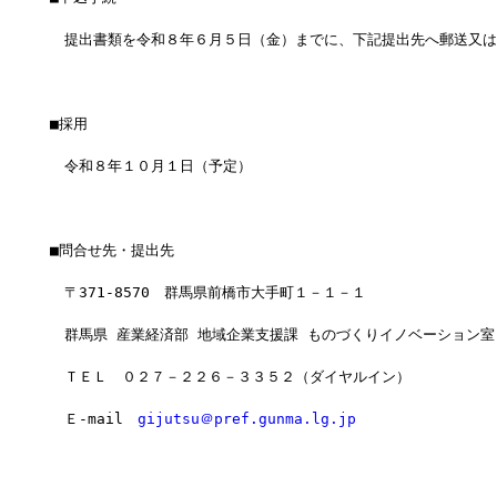
　提出書類を令和８年６月５日（金）までに、下記提出先へ郵送又は
■採用
　令和８年１０月１日（予定）
■問合せ先・提出先
　〒371-8570　群馬県前橋市大手町１－１－１
　群馬県 産業経済部 地域企業支援課 ものづくりイノベーション室
　ＴＥＬ　０２７－２２６－３３５２（ダイヤルイン）
　Ｅ-mail　
gijutsu＠pref.gunma.lg.jp