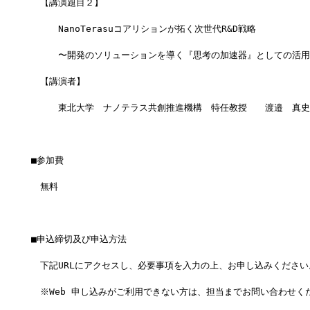
　【講演題目２】
　　　NanoTerasuコアリションが拓く次世代R&D戦略
　　　〜開発のソリューションを導く『思考の加速器』としての活用
　【講演者】
　　　東北大学　ナノテラス共創推進機構　特任教授　　渡邉　真史
■参加費
　無料
■申込締切及び申込方法
　下記URLにアクセスし、必要事項を入力の上、お申し込みください
　※Web 申し込みがご利用できない方は、担当までお問い合わせく