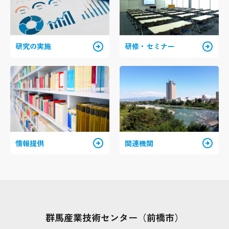
arrow_circle_right
arrow_circle_right
研究の実施
研修・セミナー
arrow_circle_right
arrow_circle_right
情報提供
関連機関
群馬産業技術センター（前橋市）