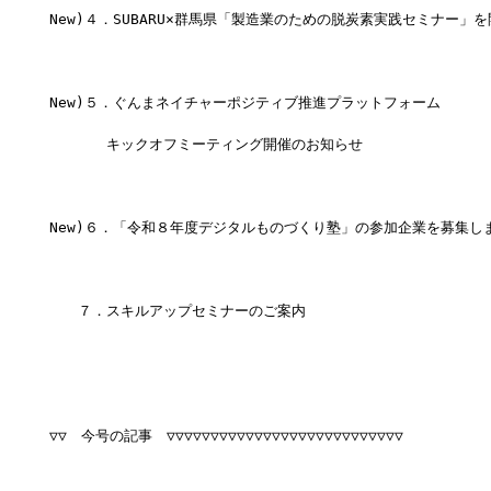
New)４．SUBARU×群馬県「製造業のための脱炭素実践セミナー」
New)５．ぐんまネイチャーポジティブ推進プラットフォーム
　　　　キックオフミーティング開催のお知らせ
New)６．「令和８年度デジタルものづくり塾」の参加企業を募集し
　　７．スキルアップセミナーのご案内
▽▽　今号の記事　▽▽▽▽▽▽▽▽▽▽▽▽▽▽▽▽▽▽▽▽▽▽▽▽▽▽▽