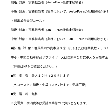
初級)対象：実務担当者（AutoForm操作未経験者）
中級)対象：実務担当者（実務において、AutoFormの活用経験があ
＜射出成形金型コース＞
初級)対象：実務担当者（3D-TIMON操作未経験者）
中級)対象：実務担当者（実務において、3D-TIMONの活用経験があ
■募 集 対 象：群馬県内の資本金３億円以下または従業員数２，０
中小・中堅自動車部品サプライヤー又は自動車分野に参入を目指す企
（詳細はHPをご確認ください。）
■募　集　数：最大１０社（２０名）まで
（各コースとも初級・中級（２名/社まで）受講可能）　　　　　
■受　講　料：無料
※交通費・宿泊費等は受講企業様のご負担となります。