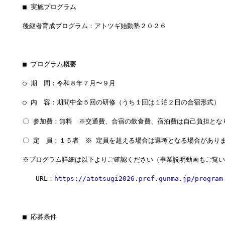
■ 実施プログラム　　
後継者育成プログラム：アトツギ始動塾２０２６
■ プログラム概要
○ 期　間：令和８年７月〜９月
○ 内　容：期間中全５回の研修（うち１回は１泊２日の合宿形式）
〇 参加費：無料　※交通費、合宿の飲食費、宿泊費は自己負担とな
〇 定　員：１５者　※ 定員を超える場合は選考となる場合があり
※プログラム詳細は以下よりご確認ください（事業説明動画もご覧い
　　URL：
https://atotsugi2026.pref.gunma.jp/program
■ 応募条件