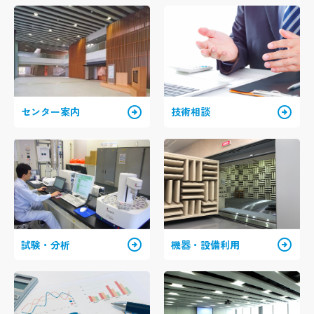
arrow_circle_right
arrow_circle_right
センター案内
技術相談
arrow_circle_right
arrow_circle_right
試験・分析
機器・設備利用