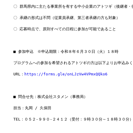
〇 群馬県内に主たる事業所を有する中小企業のアトツギ（後継者・
〇 承継の形式は不問（従業員承継、第三者承継の方も対象）
〇 応募時点で、原則すべての日程に参加が可能であること
■ 参加申込　※申込期限：令和８年６月３０日（火）１８時
プログラムへの参加を希望されるアトツギの方は以下よりお申込みく
URL：
https://forms.gle/onLJzVw4VPmxQQko6
■ 問合せ先：株式会社スタメン（事務局）
担当：丸岡 / 久保田
TEL：０５２-９９０-２４１２（受付：９時３０分～１８時３０分