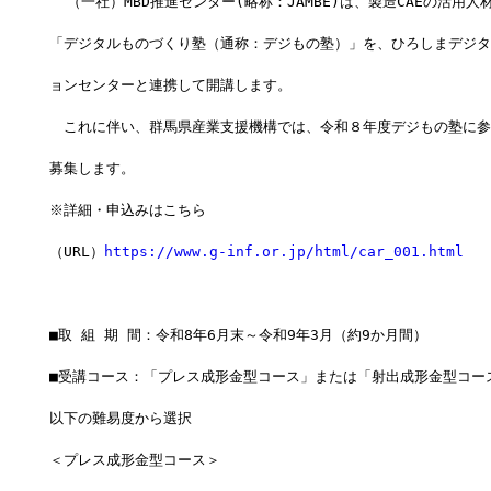
  （一社）MBD推進センター(略称：JAMBE)は、製造CAEの活用
「デジタルものづくり塾（通称：デジもの塾）」を、ひろしまデジタ
ョンセンターと連携して開講します。
　これに伴い、群馬県産業支援機構では、令和８年度デジもの塾に参
募集します。
※詳細・申込みはこちら
（URL）
https://www.g-inf.or.jp/html/car_001.html
■取 組 期 間：令和8年6月末～令和9年3月（約9か月間）
■受講コース：「プレス成形金型コース」または「射出成形金型コー
以下の難易度から選択
＜プレス成形金型コース＞