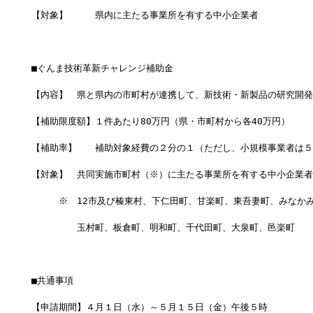
【対象】　　　県内に主たる事業所を有する中小企業者
■ぐんま技術革新チャレンジ補助金
【内容】　県と県内の市町村が連携して、新技術・新製品の研究開発
【補助限度額】１件あたり80万円（県・市町村から各40万円）
【補助率】　　補助対象経費の２分の１（ただし、小規模事業者は５
【対象】　共同実施市町村（※）に主たる事業所を有する中小企業者
　　　※　12市及び榛東村、下仁田町、甘楽町、東吾妻町、みなか
　　　　　玉村町、板倉町、明和町、千代田町、大泉町、邑楽町
■共通事項
【申請期間】４月１日（水）～５月１５日（金）午後５時