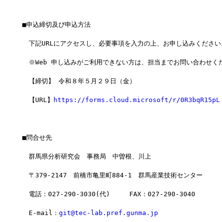
■申込締切及び申込方法
　下記URLにアクセスし、必要事項を入力の上、お申し込みください
　※Web 申し込みがご利用できない方は、担当までお問い合わせく
　【締切】 令和８年５月２９日（金）
　【URL】
https://forms.cloud.microsoft/r/0R3bqR15pL
■問合せ先
　群馬県分析研究会　事務局　中曽根、川上
　〒379-2147　前橋市亀里町884-1　群馬産業技術センター
　電話：027-290-3030(代)　　　FAX：027-290-3040
　E-mail：
git@tec-lab.pref.gunma.jp