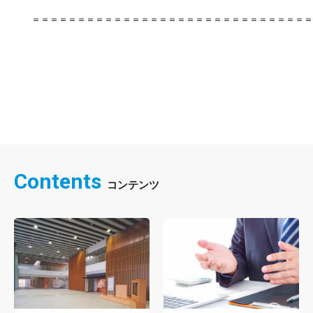
＝＝＝＝＝＝＝＝＝＝＝＝＝＝＝＝＝＝＝＝＝＝＝＝＝＝＝＝＝＝＝
Contents