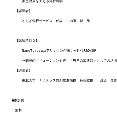
　　　美と健康を支える分析科学
　【講演者】
　　　とちぎ分析サービス　代表　　内藤　智　氏
　【講演題目２】
　　　NanoTerasuコアリションが拓く次世代R&D戦略
　　　〜開発のソリューションを導く『思考の加速器』としての活用
　【講演者】
　　　東北大学　ナノテラス共創推進機構　特任教授　　渡邉　真史
■参加費
　無料