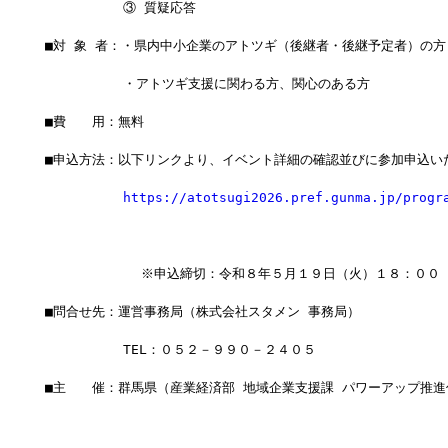
　　　　　　③ 質疑応答
■対 象 者：・県内中小企業のアトツギ（後継者・後継予定者）の方
　　　　　　・アトツギ支援に関わる方、関心のある方
■費　　用：無料
■申込方法：以下リンクより、イベント詳細の確認並びに参加申込い
https://atotsugi2026.pref.gunma.jp/progr
            ※申込締切：令和８年５月１９日（火）１８：００
■問合せ先：運営事務局（株式会社スタメン 事務局）
　　　　　　TEL：０５２－９９０－２４０５
■主　　催：群馬県（産業経済部 地域企業支援課 パワーアップ推進