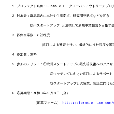
１ プロジェクト名称：Gunma × EITグローバルアウトリーチプロ
２ 対象者：群馬県内に本社や生産拠点、研究開発拠点などを置き、
　　　　　 欧州スタートアップ と連携して新規事業創出を目指す
３ 募集企業数：８社程度
              （EITによる審査を行い、最終的に４社程度を
４ 参加費：無料
５ 参加のメリット：①欧州スタートアップの最先端技術へのアクセ
                   ②マッチングに向けたEITによるサポー
                   ③スタートアップとの協業、実証に向け
６ 応募期限：令和８年５月８日（金）
           （応募フォーム） 
https://forms.office.com/