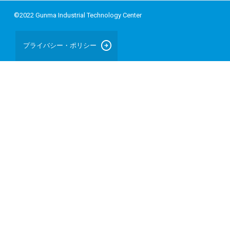
©2022 Gunma Industrial Technology Center
arrow_circle_right
プライバシー・ポリシー