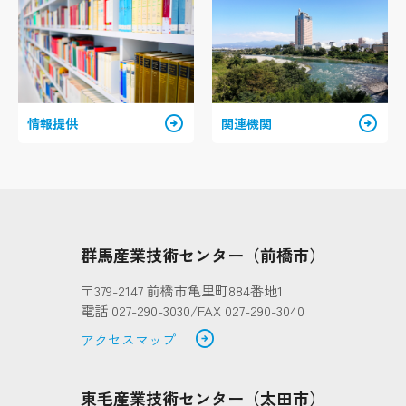
arrow_circle_right
arrow_circle_right
情報提供
関連機関
群馬産業技術センター（前橋市）
〒379-2147 前橋市亀里町884番地1
電話 027-290-3030/FAX 027-290-3040
arrow_circle_right
アクセスマップ
東毛産業技術センター（太田市）