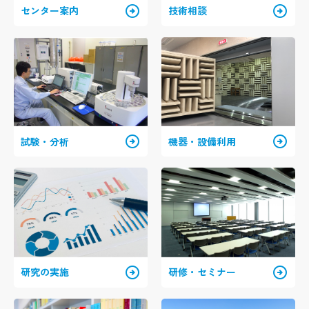
arrow_circle_right
arrow_circle_right
センター案内
技術相談
arrow_circle_right
arrow_circle_right
試験・分析
機器・設備利用
arrow_circle_right
arrow_circle_right
研究の実施
研修・セミナー