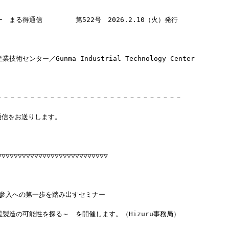
　まる得通信　　　　　第522号　2026.2.10（火）発行
術センター／Gunma Industrial Technology Center
－－－－－－－－－－－－－－－－－－－－－－－－－－－－
通信をお送りします。
▽▽▽▽▽▽▽▽▽▽▽▽▽▽▽▽▽▽▽▽▽▽▽▽
業参入への第一歩を踏み出すセミナー
製造の可能性を探る～　を開催します。（Hizuru事務局）