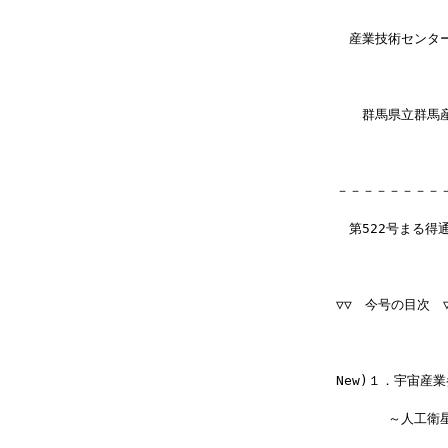
　産業技術センター
　　群馬県立群馬産業技
－－－－－－－－
　第522号まる得
▽▽　今号の目次　▽▽▽
New)１．宇宙産
　　　　～人工衛星