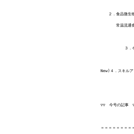
　　２．食品微生
　　　　常温流通
         
New)４．スキル
▽▽　今号の記事　▽▽▽
＝＝＝＝＝＝＝＝