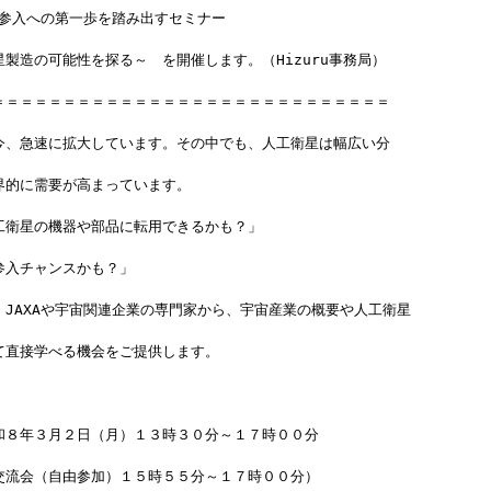
業参入への第一歩を踏み出すセミナー
製造の可能性を探る～　を開催します。（Hizuru事務局）
＝＝＝＝＝＝＝＝＝＝＝＝＝＝＝＝＝＝＝＝＝＝＝＝＝＝＝＝
今、急速に拡大しています。その中でも、人工衛星は幅広い分
界的に需要が高まっています。
工衛星の機器や部品に転用できるかも？」
参入チャンスかも？」
、JAXAや宇宙関連企業の専門家から、宇宙産業の概要や人工衛星
て直接学べる機会をご提供します。
和８年３月２日（月）１３時３０分～１７時００分
交流会（自由参加）１５時５５分～１７時００分）