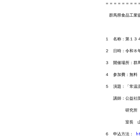
＝＝＝＝＝＝＝＝
　群馬県食品工業
１　名称：第１３
２　日時：令和８
３　開催場所：群
４　参加費：無料
５　演題：「常温
　　講師：公益社
　　　　　研究所
　　　　　室長　
６　申込方法： 
h