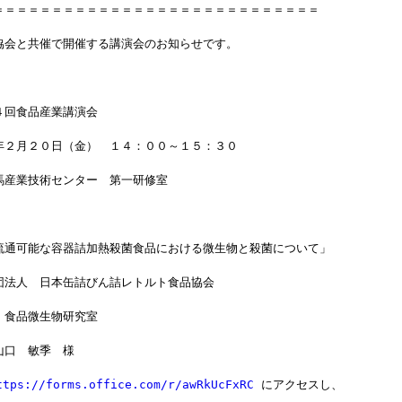
＝＝＝＝＝＝＝＝＝＝＝＝＝＝＝＝＝＝＝＝＝＝＝＝＝＝＝＝
協会と共催で開催する講演会のお知らせです。
４回食品産業講演会
年２月２０日（金）　１４：００～１５：３０
馬産業技術センター　第一研修室
流通可能な容器詰加熱殺菌食品における微生物と殺菌について」
団法人　日本缶詰びん詰レトルト食品協会
　食品微生物研究室
山口　敏季　様
ttps://forms.office.com/r/awRkUcFxRC
 にアクセスし、