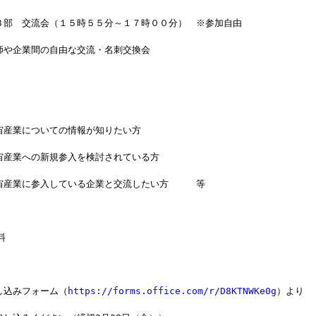
３部　交流会（１５時５５分～１７時００分）　※参加自由
師や企業間の自由な交流・名刺交換会
宙産業についての情報が知りたい方
宙産業への新規参入を検討されている方　
宙産業に参入している企業と交流したい方　　　等
料
し込みフォーム（
https://forms.office.com/r/D8KTNWKe0g
）より