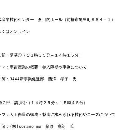
馬産業技術センター　多目的ホール（前橋市亀里町８８４－１）
しくはオンライン
１部　講演①（１３時３５分～１４時１５分）
ーマ：宇宙産業の概要・参入障壁や事例について
師：JAXA新事業促進部　西澤　孝子　氏　
   第２部　講演②（１４時２５分～１５時４５分）
ーマ：人工衛星の構成・製造に求められる技術やニーズについて
師：(株)sorano me　藤原　寛朗　氏