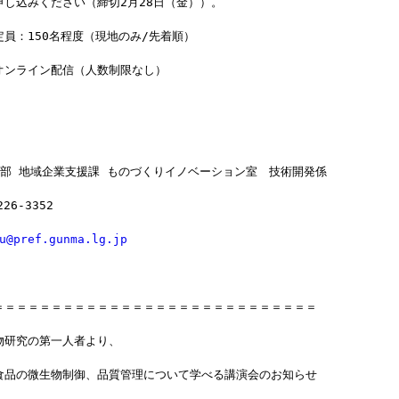
申し込みください（締切2月28日（金））。
員：150名程度（現地のみ/先着順）　
オンライン配信（人数制限なし）
済部 地域企業支援課 ものづくりイノベーション室　技術開発係
26‐3352
u@pref.gunma.lg.jp
＝＝＝＝＝＝＝＝＝＝＝＝＝＝＝＝＝＝＝＝＝＝＝＝＝＝＝＝
物研究の第一人者より、
食品の微生物制御、品質管理について学べる講演会のお知らせ