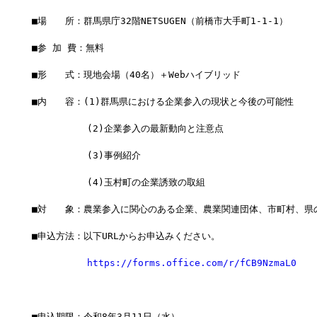
■場　　所：群馬県庁32階NETSUGEN（前橋市大手町1-1-1）
■参 加 費：無料
■形　　式：現地会場（40名）＋Webハイブリッド
■内　　容：(1)群馬県における企業参入の現状と今後の可能性
　　　　　　(2)企業参入の最新動向と注意点
　　　　　　(3)事例紹介
　　　　　　(4)玉村町の企業誘致の取組
■対　　象：農業参入に関心のある企業、農業関連団体、市町村、県
■申込方法：以下URLからお申込みください。
https://forms.office.com/r/fCB9NzmaL0
■申込期限：令和8年3月11日（水）