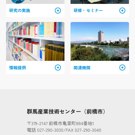
arrow_circle_right
arrow_circle_right
研究の実施
研修・セミナー
arrow_circle_right
arrow_circle_right
情報提供
関連機関
群馬産業技術センター（前橋市）
〒379-2147 前橋市亀里町884番地1
電話 027-290-3030/FAX 027-290-3040