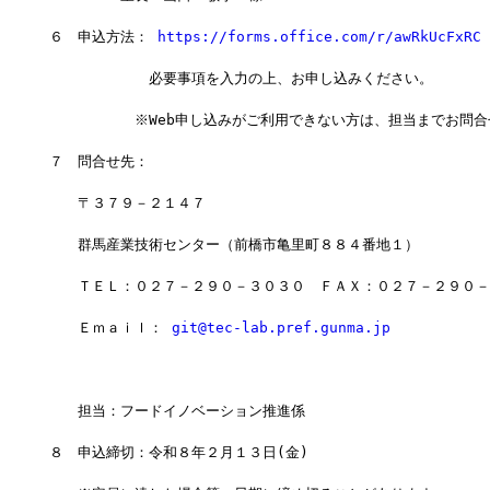
６　申込方法： 
https://forms.office.com/r/awRkUcFxRC
　　　　　　　必要事項を入力の上、お申し込みください。
　　　　　　※Web申し込みがご利用できない方は、担当までお問
７　問合せ先：
　　〒３７９－２１４７　
　　群馬産業技術センター（前橋市亀里町８８４番地１）
　　ＴＥＬ：０２７－２９０－３０３０　ＦＡＸ：０２７－２９０－
　　Ｅｍａｉｌ： 
git@tec-lab.pref.gunma.jp
　　担当：フードイノベーション推進係
８　申込締切：令和８年２月１３日(金)