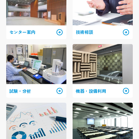
arrow_circle_right
arrow_circle_right
センター案内
技術相談
arrow_circle_right
arrow_circle_right
試験・分析
機器・設備利用