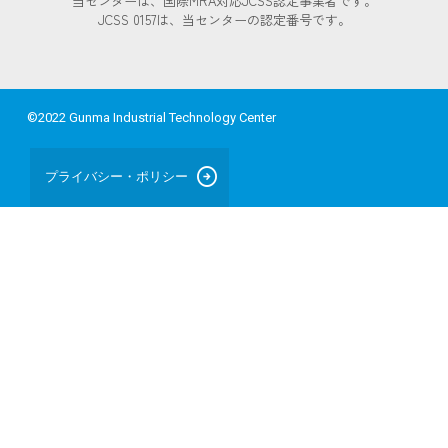
当センターは、国際MRA対応JCSS認定事業者です。
JCSS 0157は、当センターの認定番号です。
©2022 Gunma Industrial Technology Center
arrow_circle_right
プライバシー・ポリシー