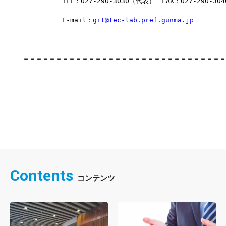
　　　　　　TEL：027-290-3030（代表）　FAX：027-290-304
　　　　　　E-mail：
git@tec-lab.pref.gunma.jp
＝＝＝＝＝＝＝＝＝＝＝＝＝＝＝＝＝＝＝＝＝＝＝＝＝＝＝＝＝＝＝
Contents