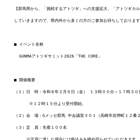
【群馬県から、「挑戦するアトツギ」への支援拡大、「アトツギカル
していきますので、県内外から多くの方のご参加お待ちしております
■ イベント名称　
  GUNMAアトツギサミット2026「THE CORE」
■ 開催概要
（１）日　時：令和８年２月６日（金） １３時００分～１７時３０
      ※１２時１５分より受付開始。
（２）会　場：Gメッセ群馬 中会議室３０１（高崎市岩押町１２番
（３）定　員：先着１００名
　　　※定員に達した場合には申込みを締め切らせていただきます。