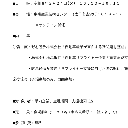
■日　　時：令和８年２月２４日(火)　１３：３０～１６：１５
■会　　場：東毛産業技術センター（太田市吉沢町１０５８－５）
　　　　　　※オンライン併催
■内　　容
①講　演・野村證券株式会社「自動車産業が直面する諸問題を整理」
　　　　・株式会社群馬銀行「自動車サプライヤー企業の事業承継支
　　　　・関東経済産業局「サプライヤー支援に向けた国の取組、施
②交流会（会場参加のみ、自由参加）
■対 象 者：県内企業、金融機関、支援機関ほか
■定　　員：会場参加は、８０名（申込先着順・１社２名まで）
■参 加 費：無料