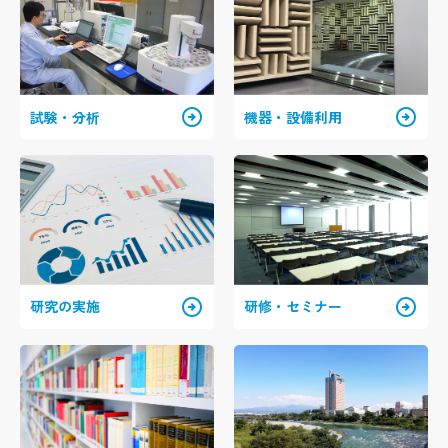
arrow_circle_right
arrow_circle_right
試験・分析
機器・設備利用
arrow_circle_right
arrow_circle_right
研究の実施
研修・セミナー