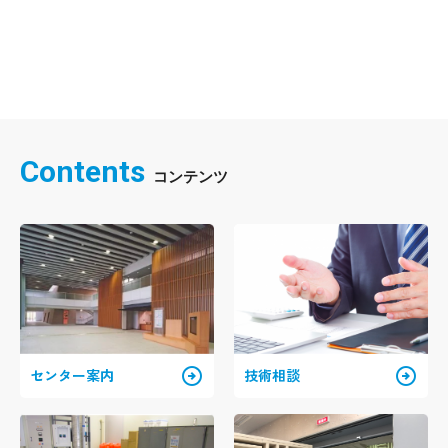
Contents
arrow_circle_right
arrow_circle_right
センター案内
技術相談