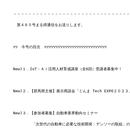
－－－－－－－－－－－－－－－－－－－－－－－－－－－－－－－
　第４６５号まる得通信をお送りします。
▽▽　今号の目次　▽▽▽▽▽▽▽▽▽▽▽▽▽▽▽▽▽▽▽▽▽▽▽▽▽▽▽
New)１．IoT・ＡＩ活用人材育成講座（全6回）受講者募集中！
New)２．【群馬県主催】展示商談会「ぐんま Tech EXPO２０２
New)３．【参加者募集】自動車業界動向セミナー
　　　　　「次世代の自動車に必要な技術開発：デンソーの取組」の