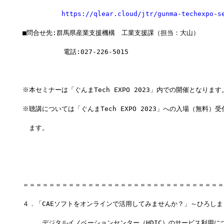
https://qlear.cloud/jtr/gunma-techexpo-s
■問合せ先:群馬県産業支援機構　工業支援課（担当：大山）
　     　  電話:027-226-5015
※本セミナーは「ぐんまTech EXPO 2023」内での開催となります
※聴講については「ぐんまTech EXPO 2023」への入場（無料）
　ます。
＝＝＝＝＝＝＝＝＝＝＝＝＝＝＝＝＝＝＝＝＝＝＝＝＝＝＝＝＝＝＝
４．「CAEソフトをオンラインで活用してみませんか？」～ひろしま
　　　デジタルイノベーションセンター（HDIC）のサービス利用に