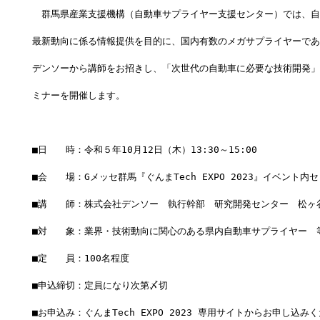
　群馬県産業支援機構（自動車サプライヤー支援センター）では、自
最新動向に係る情報提供を目的に、国内有数のメガサプライヤーであ
デンソーから講師をお招きし、「次世代の自動車に必要な技術開発」
ミナーを開催します。
■日　　時：令和５年10月12日（木）13:30～15:00
■会　　場：Gメッセ群馬『ぐんまTech EXPO 2023』イベント内
■講　　師：株式会社デンソー　執行幹部　研究開発センター　松ヶ
■対　　象：業界・技術動向に関心のある県内自動車サプライヤー　
■定　　員：100名程度
■申込締切：定員になり次第〆切
■お申込み：ぐんまTech EXPO 2023 専用サイトからお申し込み