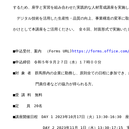
するため、座学と実習を組み合わせた実践的な人材育成講座を実施し
　デジタル技術を活用した生産性・品質の向上、事業構造の変革に取
かけとして本講座をご活用ください。 全６回、対面形式で実施いた
■申込受付、案内　（Forms URL)
https://forms.office.com
■申込締切　令和５年９月２７日（水）１７時００分
■対 象 者　群馬県内の企業に勤務し、原則全ての日程に参加でき、
　　　　　　門責任者などの協力が得られる方。
■受 講 料　無料
■定　　員　20名
■講座開催日程　DAY 1 2023年10月17日（火）13:30-16:30　
　　　　　　　　DAY 2 2023年11月 1日（水）13:30-17:15