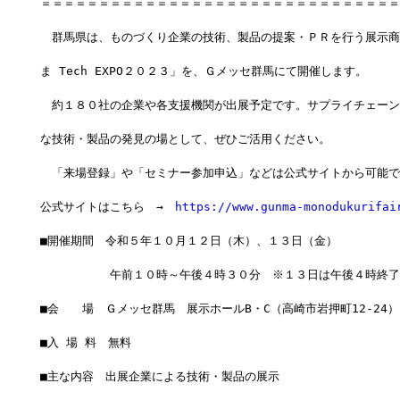
＝＝＝＝＝＝＝＝＝＝＝＝＝＝＝＝＝＝＝＝＝＝＝＝＝＝＝＝＝＝＝
　群馬県は、ものづくり企業の技術、製品の提案・ＰＲを行う展示商
ま Tech EXPO２０２３」を、Ｇメッセ群馬にて開催します。
　約１８０社の企業や各支援機関が出展予定です。サプライチェーン
な技術・製品の発見の場として、ぜひご活用ください。
　「来場登録」や「セミナー参加申込」などは公式サイトから可能で
公式サイトはこちら　→　
https://www.gunma-monodukurifai
■開催期間　令和５年１０月１２日（木）、１３日（金）
　　　　　　午前１０時～午後４時３０分　※１３日は午後４時終了
■会　　場　Ｇメッセ群馬　展示ホールB・C（高崎市岩押町12-24）
■入 場 料　無料
■主な内容　出展企業による技術・製品の展示