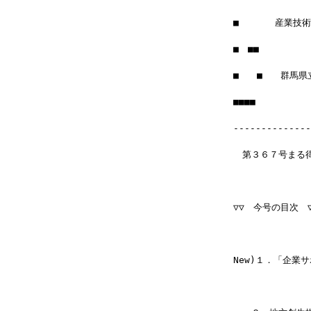
■　　　　産業技
■　■■　　　　　　
■　　■　　群馬
■■■■　　　　　　　
--------------
　第３６７号まる
▽▽　今号の目次　▽▽▽
New)１．「企業