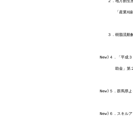
　　２．地方創生
　　　　「産業X線
　　３．樹脂流動
New)４．「平
　　　　助金」第
New)５．群馬県
New)６．スキル