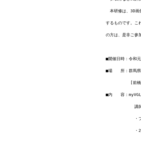
　本研修は、3D
するものです。こ
の方は、是非ご参
■開催日時：令和元年
■場　　所：群馬
　　　　　　[前
■内　　容：myVG
　　　　　　　講
　　　　　　　・
　　　　　　　・2