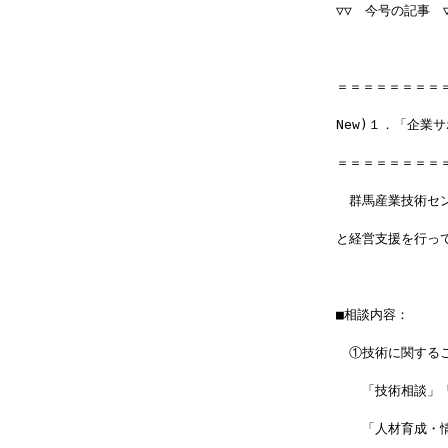
▽▽　今号の記事　▽▽▽
＝＝＝＝＝＝＝＝
New)１．「企業
＝＝＝＝＝＝＝＝
　群馬産業技術セ
と経営支援を行っ
■相談内容：
　①技術に関する
　　「技術相談」
　　「人材育成・