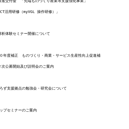
推進交付金　「先端ものづくり産業等支援強化事業」
CT活用研修（myVGL 操作研修）」　　
解析体験セミナー開催について　　
成３０年度補正　ものづくり・商業・サービス生産性向上促進補　　
２次公募開始及び説明会のご案内
よろず支援拠点の勉強会・研究会について
アップセミナーのご案内