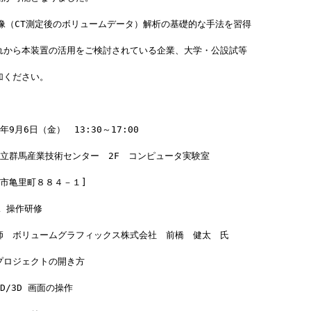
画像（CT測定後のボリュームデータ）解析の基礎的な手法を習得
れから本装置の活用をご検討されている企業、大学・公設試等
加ください。
9月6日（金）　13:30～17:00
県立群馬産業技術センター　2F　コンピュータ実験室
橋市亀里町８８４－１]
L 操作研修
師　ボリュームグラフィックス株式会社　前橋　健太　氏
プロジェクトの開き方
D/3D 画面の操作