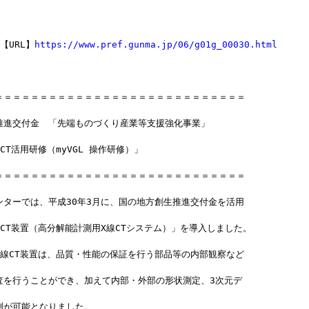
【URL】
https://www.pref.gunma.jp/06/g01g_00030.html
＝＝＝＝＝＝＝＝＝＝＝＝＝＝＝＝＝＝＝＝＝＝＝＝＝＝＝＝
推進交付金　「先端ものづくり産業等支援強化事業」
CT活用研修（myVGL 操作研修）」
＝＝＝＝＝＝＝＝＝＝＝＝＝＝＝＝＝＝＝＝＝＝＝＝＝＝＝＝
ンターでは、平成30年3月に、国の地方創生推進交付金を活用
CT装置（高分解能計測用X線CTシステム）」を導入しました。
X線CT装置は、品質・性能の保証を行う部品等の内部観察など
査を行うことができ、加えて内部・外部の形状測定、3次元デ
測が可能となりました。