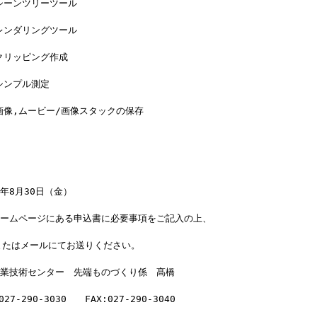
シーンツリーツール
レンダリングツール
クリッピング作成
シンプル測定
画像,ムービー/画像スタックの保存　
年8月30日（金）
ホームページにある申込書に必要事項をご記入の上、
またはメールにてお送りください。
産業技術センター　先端ものづくり係　髙橋
7-290-3030　　FAX:027-290-3040