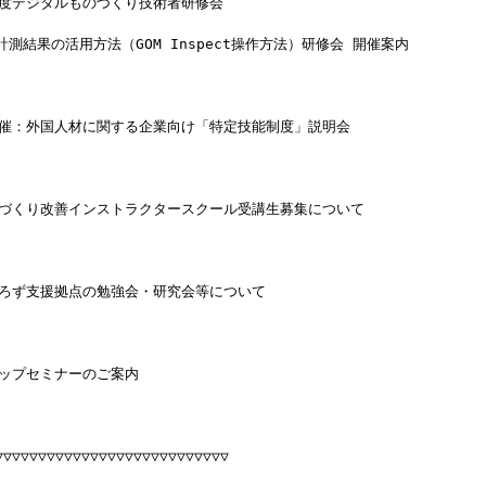
年度デジタルものづくり技術者研修会
計測結果の活用方法（GOM Inspect操作方法）研修会 開催案内
主催：外国人材に関する企業向け「特定技能制度」説明会
のづくり改善インストラクタースクール受講生募集について
よろず支援拠点の勉強会・研究会等について
アップセミナーのご案内
▽▽▽▽▽▽▽▽▽▽▽▽▽▽▽▽▽▽▽▽▽▽▽▽