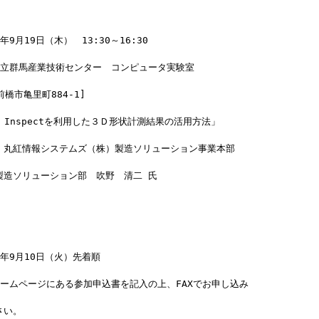
9月19日（木）　13:30～16:30
県立群馬産業技術センター　コンピュータ実験室
[前橋市亀里町884-1]
M Inspectを利用した３Ｄ形状計測結果の活用方法」
：丸紅情報システムズ（株）製造ソリューション事業本部
製造ソリューション部　吹野　清二 氏
年9月10日（火）先着順
ホームページにある参加申込書を記入の上、FAXでお申し込み
さい。