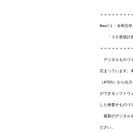
＝＝＝＝＝＝＝＝
New)１．令和元
　　「３Ｄ形状計測
＝＝＝＝＝＝＝＝
　デジタルものづ
広まっています。
（ATOS）から
ができるソフトウェ
した検査やものづ
　最新のデジタル
ださい。