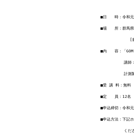
■日　　時：令和元年
■場　　所：群馬
         　　
■内　　容：「GO
　　　　　　講師
　　　　　　計測
■受 講 料：無料
■定　　員：12名
■申込締切：令和元
■申込方法：下記
　　　　　　くだ