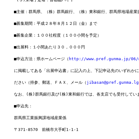
■主催：群馬県、（株）群馬銀行、（株）東和銀行、群馬県地場産業
■募集期間：平成２８年８月１２日（金）まで
■募集企業：１００社程度（１００小間を予定）
■出展料：１小間あたり３０，０００円
■申込方法：県ホームページ（
http://www.pref.gunma.jp/06/
に掲載してある「出展申込書」に記入の上、下記申込先のいずれかに
ださい（持参、郵送、ＦＡＸ、メール（
jibasan@pref.gunma.lg
なお、(株)群馬銀行及び(株)東和銀行では、各支店でも受付してい
■申込先：
群馬県工業振興課地域産業係
〒371-8570　前橋市大手町1-1-1　