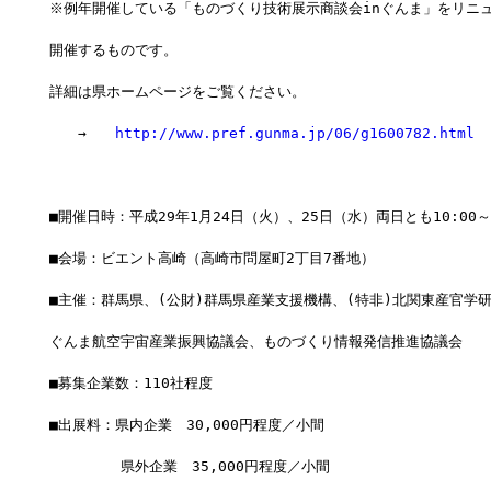
※例年開催している「ものづくり技術展示商談会inぐんま」をリニ
開催するものです。
詳細は県ホームページをご覧ください。
　　→　　
http://www.pref.gunma.jp/06/g1600782.html
■開催日時：平成29年1月24日（火）、25日（水）両日とも10:00～1
■会場：ビエント高崎（高崎市問屋町2丁目7番地）
■主催：群馬県、(公財)群馬県産業支援機構、(特非)北関東産官学
ぐんま航空宇宙産業振興協議会、ものづくり情報発信推進協議会
■募集企業数：110社程度
■出展料：県内企業　30,000円程度／小間
　　　　　県外企業　35,000円程度／小間　　　