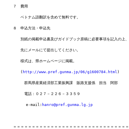
７　費用
　　ベトナム語翻訳を含めて無料です。
８　申込方法・申込先
　　別紙の掲載申込書及びガイドブック原稿に必要事項を記入の上、
　　先にメールにて提出してください。
　　様式は、県ホームページに掲載。
　　(
http://www.pref.gunma.jp/06/g1600784.html
)
　　　群馬県産業経済部工業振興課　販路支援係　担当　阿部
　　　電話：０２７－２２６－３３５９
   　 e-mail:
hanro@pref.gunma.lg.jp
＝＝＝＝＝＝＝＝＝＝＝＝＝＝＝＝＝＝＝＝＝＝＝＝＝＝＝＝＝＝＝