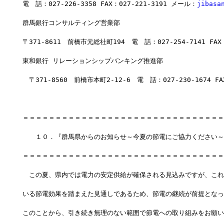
電　話：027-226-3358 FAX：027-221-3191 メール：
jibasa
群馬銀行コンサルティング営業部
〒371-8611　前橋市元総社町194　電　話：027-254-7141 FAX：
東和銀行 リレーションシップバンキング推進部
　〒371-8560　前橋市本町2-12-6　電　話：027-230-1674 FAX
＝＝＝＝＝＝＝＝＝＝＝＝＝＝＝＝＝＝＝＝＝＝＝＝＝＝＝＝＝＝＝
　　１０．『群馬県からのお知らせ～今夏の節電にご協力ください～
＝＝＝＝＝＝＝＝＝＝＝＝＝＝＝＝＝＝＝＝＝＝＝＝＝＝＝＝＝＝＝
　この夏、県内では電力の安定供給が確保される見込みですが、これ
いる節電効果を踏まえた見通しであるため、節電の継続が前提となっ
このことから、引き続き無理のない範囲で節電への取り組みをお願い