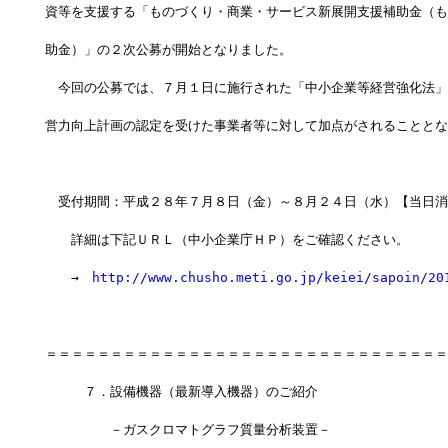
資等を支援する「ものづくり・商業・サービス新展開支援補助金（も
助金）」の２次公募が開始となりました。
　今回の公募では、７月１日に施行された「中小企業等経営強化法」
営力向上計画の認定を受けた事業者等に対して加点がされることとな
　受付期間：平成２８年７月８日（金）～８月２４日（水）【当日消
　　詳細は下記ＵＲＬ（中小企業庁ＨＰ）をご確認ください。
　　→　
http://www.chusho.meti.go.jp/keiei/sapoin/20
＝＝＝＝＝＝＝＝＝＝＝＝＝＝＝＝＝＝＝＝＝＝＝＝＝＝＝＝＝＝＝
　　　７．設備機器（最新導入機器）のご紹介
　　　　　－ガスクロマトグラフ質量分析装置－