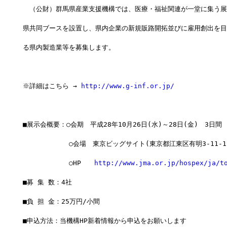
　（公財）群馬県産業支援機構では、医療・福祉関連が一堂に集う展
県共同ブースを設置し、県内企業の新規販路開拓並びに雇用創出を目
る県内製造業等を募集します。
※詳細はこちら → 
http://www.g-inf.or.jp/
■展示会概要：○会期　平成28年10月26日(水)～28日(金)　3日間
　　　　　　　○会場　東京ビッグサイト(東京都江東区有明3-11-1
　　　　　　　○HP　　
http://www.jma.or.jp/hospex/ja/t
■募 集 数：4社
■負 担 金：25万円/小間
■申込方法：当機構HP新着情報から申込をお願いします