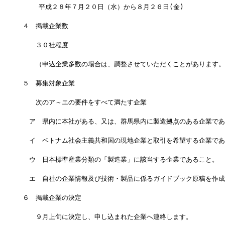
    平成２８年７月２０日（水）から８月２６日(金)
４　掲載企業数
　　３０社程度
　　（申込企業多数の場合は、調整させていただくことがあります。
５　募集対象企業
　　次のア～エの要件をすべて満たす企業
　ア　県内に本社がある、又は、群馬県内に製造拠点のある企業であ
　イ　ベトナム社会主義共和国の現地企業と取引を希望する企業であ
　ウ　日本標準産業分類の「製造業」に該当する企業であること。
　エ　自社の企業情報及び技術・製品に係るガイドブック原稿を作成
６　掲載企業の決定
　　９月上旬に決定し、申し込まれた企業へ連絡します。