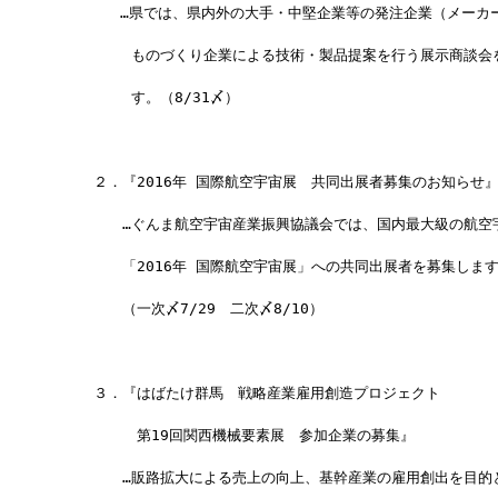
　   　　…県では、県内外の大手・中堅企業等の発注企業（メーカ
　　　　　 ものづくり企業による技術・製品提案を行う展示商談会
　　　　　 す。（8/31〆）
　　　２．『2016年 国際航空宇宙展　共同出展者募集のお知らせ
　　　　　…ぐんま航空宇宙産業振興協議会では、国内最大級の航空
　　　　　「2016年 国際航空宇宙展」への共同出展者を募集しま
　　　　　（一次〆7/29　二次〆8/10）
　　　３．『はばたけ群馬　戦略産業雇用創造プロジェクト
　　　　　　第19回関西機械要素展　参加企業の募集』
　　　　　…販路拡大による売上の向上、基幹産業の雇用創出を目的