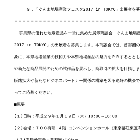
　　　９．「ぐんま地場産業フェスタ2017 in TOKYO」出展者を
＝＝＝＝＝＝＝＝＝＝＝＝＝＝＝＝＝＝＝＝＝＝＝＝＝＝＝＝＝＝＝
  群馬県の優れた地場産品を一堂に集めた展示商談会「ぐんま地場
2017 in TOKYO」の出展者を募集します。本商談会では、首都圏
象に、本県地場産業の技術力や本県地場産品の魅力をＰＲするととも
や新たな商品展開のための試作品を展示し、商取引の拡大を目指しま
販路拡大や新たなビジネスパートナー関係の構築を図る絶好の機会で
ってご応募ください。
■概要
(１)日時：平成２９年１月１９日（木）10:00～16:00
(２)会場：ＴＯＣ有明 ４階 コンベンションホール（東京都江東区有
 (３)来場予定者：首都圏バイヤー