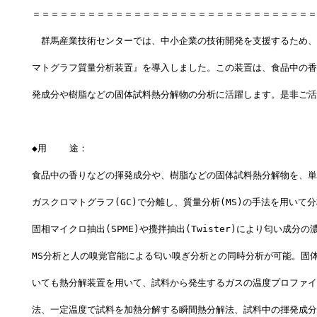
＝＝＝＝＝＝＝＝＝＝＝＝＝＝＝＝＝＝＝＝＝＝＝＝＝＝＝＝＝＝＝
　群馬産業技術センターでは、中小企業の技術開発を支援するため、
マトグラフ質量分析装置』を導入しました。この装置は、食品中の香
発成分や樹脂などの固体試料熱分解物の分析に活躍します。是非ご活
◆用    途：
食品中の香りなどの揮発成分や、樹脂などの固体試料熱分解物を、単
ガスクロマトグラフ(GC)で分離し、質量分析(MS)の手法を用いて
固相マイクロ抽出(SPME)や攪拌抽出(Twister)により匂い成分
MS分析と人の嗅覚官能による匂い嗅ぎ分析との同時分析が可能。固
いても熱分解装置を用いて、試料から発生するガスの温度プロファイル
法、一定温度で試料を加熱分解する瞬間熱分解法、試料中の揮発成分