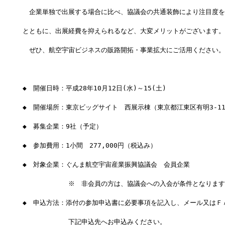
　企業単独で出展する場合に比べ、協議会の共通装飾により注目度を
とともに、出展経費を抑えられるなど、大変メリットがございます。
　ぜひ、航空宇宙ビジネスの販路開拓・事業拡大にご活用ください。
◆　開催日時：平成28年10月12日(水)～15(土)
◆　開催場所：東京ビッグサイト　西展示棟（東京都江東区有明3-11
◆　募集企業：9社（予定）
◆　参加費用：1小間　277,000円（税込み）
◆　対象企業：ぐんま航空宇宙産業振興協議会　会員企業
　　　　　　　※　非会員の方は、協議会への入会が条件となります
◆　申込方法：添付の参加申込書に必要事項を記入し、メール又はＦ
　　　　　　　下記申込先へお申込みください。