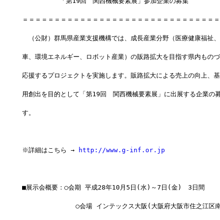
　  　　　 「第19回　関西機械要素展」参加企業の募集
＝＝＝＝＝＝＝＝＝＝＝＝＝＝＝＝＝＝＝＝＝＝＝＝＝＝＝＝＝＝＝
　（公財）群馬県産業支援機構では、成長産業分野（医療健康福祉、
車、環境エネルギー、ロボット産業）の販路拡大を目指す県内ものづ
応援するプロジェクトを実施します。販路拡大による売上の向上、基
用創出を目的として「第19回　関西機械要素展」に出展する企業の
す。
※詳細はこちら → 
http://www.g-inf.or.jp
■展示会概要：○会期 平成28年10月5日(水)～7日(金)　3日間
　            ○会場 インテックス大阪(大阪府大阪市住之江区南港