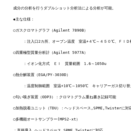
成分の分析を行うダブルショット分析法による分析が可能。
◆主な仕様：
○ガスクロマトグラフ（Agilent 7890B）
 　　：注入口2カ所、オーブン温度　室温+４℃～４５０℃、ＦＩＤ
○四重極型質量分析計（Agilent 5977A）
 　　：イオン化方式　ＥＩ　質量範囲　1.6～1050u
○熱分解装置（EGA/PY-3030D）
 　　：温度制御範囲　室温+10℃～1050℃　キャリアーガス切り
○匂い嗅ぎ装置（ODP3）：クロマトグラム重ね書き記録可能
○加熱脱着ユニット（TDU）：ヘッドスペース,SPME,Twisterに対
○多機能オートサンプラー(MPS2-xt）
：直接導入,ヘッドスペース,SPME,Twisterに対応　