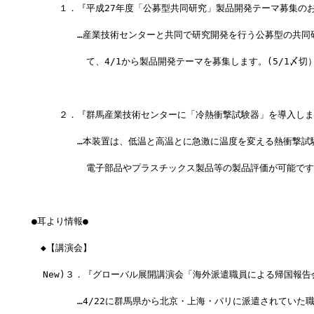
　　　１．『平成27年度「公募型共同研究」製品開発テーマ募集の
　　　　　…産業技術センターと共同で研究開発を行う公募型の共同
　　　　　　て、4/1から製品開発テーマを募集します。(5/1〆切
　　　２．『群馬産業技術センターに「冷熱衝撃試験器」を導入しま
　　　　　…本装置は、低温と高温とに急激に温度を変える熱衝撃試
　　　　　　電子部品やプラスチックス製品等の製品評価が可能です
●耳より情報●
　◆【講演会】
  New)３．『グローバル展開講演会「海外派遣職員による帰国報
　　　　　…4/22に群馬県から北京・上海・パリに派遣されていた