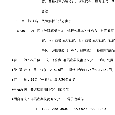
　　　　　　　　　質、各種材料の溶接）、拡散接合、摩擦圧接、ろ
　　　　　　　　　合法
　５日目　講座名：故障解析方法と実例
 （6/30） 内　容：故障解析とは、解析の基本的進め方、破面観察
　　　　　　　　　察、マクロ破面の観察、ミクロ破面の観察、観察
　　　　　　　　　事例、評価機器（EPMA、顕微鏡）、各種実機部
◆講　　師：福田俊二 氏 （前職 群馬産業技術センター上席研究員
◆受 講 料：1日につき、2,570円 （県外企業は1.5倍の3,850円
◆定　　員：20名（先着順、最大50名まで）
◆申込締切：各講座開催日の4日前まで
◆問合せ先：群馬産業技術センター　電子機械係
         　 TEL:027-290-3030　FAX：027-290-3040