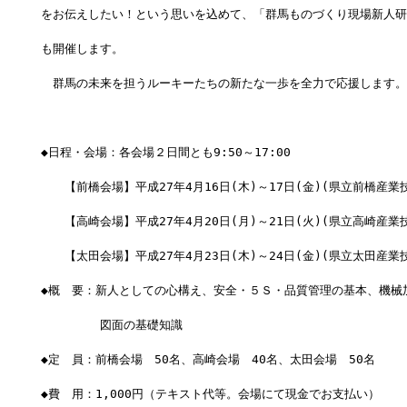
をお伝えしたい！という思いを込めて、「群馬ものづくり現場新人研
も開催します。
　群馬の未来を担うルーキーたちの新たな一歩を全力で応援します。
◆日程・会場：各会場２日間とも9:50～17:00
　　【前橋会場】平成27年4月16日(木)～17日(金)(県立前橋産業
　　【高崎会場】平成27年4月20日(月)～21日(火)(県立高崎産業
　　【太田会場】平成27年4月23日(木)～24日(金)(県立太田産業
◆概　要：新人としての心構え、安全・５Ｓ・品質管理の基本、機械
　　　　　図面の基礎知識
◆定　員：前橋会場　50名、高崎会場　40名、太田会場　50名
◆費　用：1,000円（テキスト代等。会場にて現金でお支払い）