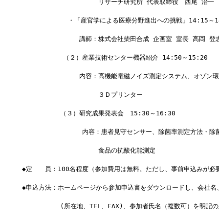
　　　　　　　　　　　　リサーチ研究所 代表取締役　西尾 治一
  　　　　　　・「産官学による医療分野進出への挑戦」14:15～14
　　　　　　　　　講師：株式会社柴田合成 企画室 室長 高岡 登
　    　　　（２）産業技術センター機器紹介 14:50～15:20
　　　　　　　　　内容：高機能電磁ノイズ測定システム、オゾン環
　　　　　　　　　　　　３Ｄプリンター
　　　　　　（３）研究成果発表会　15:30～16:30
　　　    　　　　内容：患者見守センサー、除菌率測定方法・除
　　　　　　　　　　　　食品の抗酸化能測定
◆定　　員：100名程度（参加費用は無料。ただし、事前申込みが必
◆申込方法：ホームページから参加申込書をダウンロードし、会社名
　　　　　　(所在地、TEL、FAX)、参加者氏名（複数可）を明記の