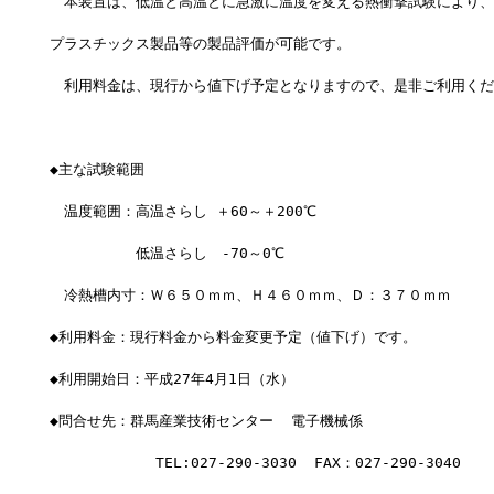
　本装置は、低温と高温とに急激に温度を変える熱衝撃試験により、
プラスチックス製品等の製品評価が可能です。
　利用料金は、現行から値下げ予定となりますので、是非ご利用くだ
◆主な試験範囲　
　温度範囲：高温さらし ＋60～＋200℃
　　　　　　低温さらし　-70～0℃
　冷熱槽内寸：Ｗ６５０ｍｍ、Ｈ４６０ｍｍ、Ｄ：３７０ｍｍ 
◆利用料金：現行料金から料金変更予定（値下げ）です。
◆利用開始日：平成27年4月1日（水）
◆問合せ先：群馬産業技術センター  電子機械係
            TEL:027-290-3030  FAX：027-290-3040  