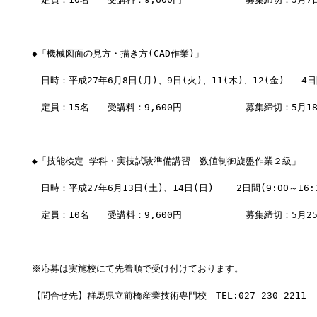
◆「機械図面の見方・描き方(CAD作業)」
　日時：平成27年6月8日(月)、9日(火)、11(木)、12(金)   4日間
　定員：15名　　受講料：9,600円　　        募集締切：5月1
◆「技能検定 学科・実技試験準備講習　数値制御旋盤作業２級」
　日時：平成27年6月13日(土)、14日(日)    2日間(9:00～16:
　定員：10名　　受講料：9,600円　　        募集締切：5月2
※応募は実施校にて先着順で受け付けております。
【問合せ先】群馬県立前橋産業技術専門校　TEL:027-230-2211