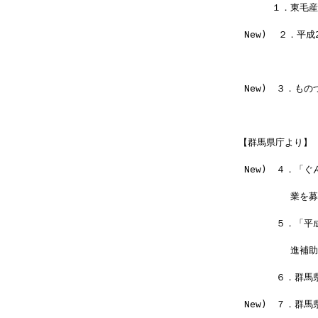
　　 　１．東毛
 New)  ２．
　　　　　　　　　　
 New)　３．ものづ
【群馬県庁より】
 New)　４．「
　　　　　 業を募集しま
     　５．「
　　　　　 進補助
     　６．群
 New)　７．群