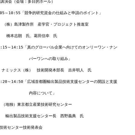
特別講演会（会場：多目的ホール）
0:05～10:55「競争的研究資金の仕組みと申請のポイント」
     （株）島津製作所　産学官・プロジェクト推進室
     　橋本志朗　氏、葛田信幸　氏
  13:15～14:15「真のグローバル企業へ向けてのオンリーワン・ナン
               バーワンへの取り組み」
    　ナミックス（株）　技術開発本部長　吉井明人　氏
  14:20～14:50「広域首都圏輸出製品技術支援センターの開設と支援
              内容について」
 　  （地独）東京都立産業技術研究センター
     輸出製品技術支援センター長　西野義典　氏
業技術センター技術発表会