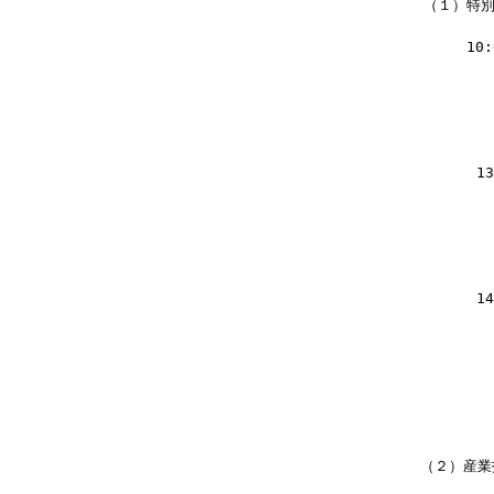
      （１）
      　　　1
          
          
          
           
         
          
            
          
        　　
　    （２）産