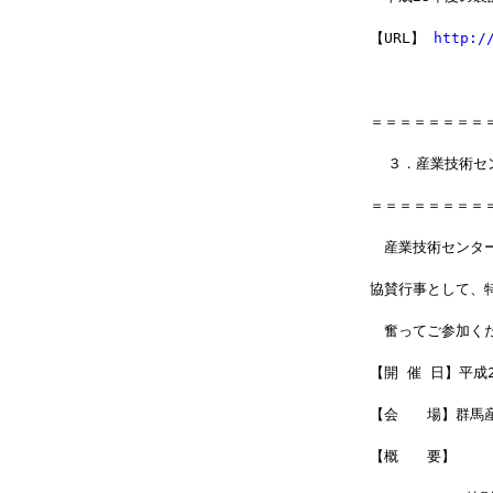
【URL】 
http:/
＝＝＝＝＝＝＝＝
  ３．産業技術セ
＝＝＝＝＝＝＝＝
　産業技術センタ
協賛行事として、
　奮ってご参加く
【開 催 日】平成
【会　　場】群馬産
【概　　要】