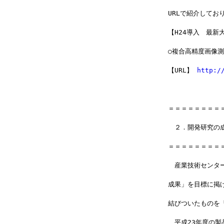
URLで紹介してお
【H24導入　最新
○複合高精度画像
【URL】 
http:/
＝＝＝＝＝＝＝＝
　２．開発研究の
＝＝＝＝＝＝＝＝
　産業技術センタ
成果」を目標に掲
結びついたものを
　平成23年度の