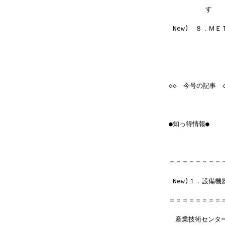
　　　　　 す      
 New)　８．Ｍ
◇◇　今号の記事　◇
●知っ得情報●
＝＝＝＝＝＝＝＝
 New)１．設備
＝＝＝＝＝＝＝＝
　産業技術センタ