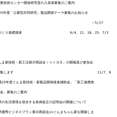
産業技術センター開放研究室の入居者募集のご案内
平成25年度「公募型共同研究」製品開発テーマ募集のお知らせ
　　　　　　　　　　　　                      ～5/17
くり基礎講座                       6/4、11、18、25、7/2
ぐんま新技術・新工法展示商談会ｉｎトヨタ」の開催及び参加企
す                                        11/7、8
平成25年度ぐんま新技術・新製品開発推進補助金」「医工連携推
金」募集のご案内 
馬県の生活環境を保全する条例改正の説明会の開催について
馬県優秀ビジネスプラン展示商談会inぐんまちゃん家を開催しま