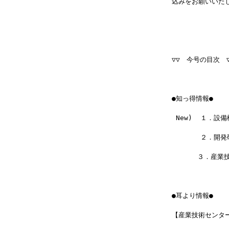
込みをお願いいた
▽▽　今号の目次　▽
●知っ得情報●
 New)  １．
       ２．
 　　  ３．産業
●耳より情報●
【産業技術センタ