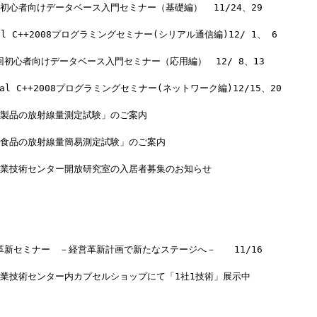
初心者向けデータベース入門セミナー（基礎編）  11/24、29
al C++2008プログラミングセミナー(シリアル通信編)12/ 1、 6
２回初心者向けデータベース入門セミナー（応用編）　12/ 8、13
sual C++2008プログラミングセミナー(ネットワーク編)12/15、20
業製品の放射線量測定試験」のご案内
工食品の放射線量簡易測定試験」のご案内
産業技術センター開放研究室の入居者募集のお知らせ
営革新セミナー　－経営革新計画で新たなステージへ－　　11/16
産業技術センター内カプセルショップにて「1社1技術」展示中