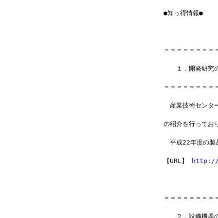
●知っ得情報●
＝＝＝＝＝＝＝＝
　　１．開発研究
＝＝＝＝＝＝＝＝
　産業技術センタ
の紹介を行ってお
　平成22年度の
【URL】 
http:/
＝＝＝＝＝＝＝＝
　　２．設備機器