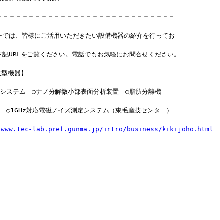
＝＝＝＝＝＝＝＝＝＝＝＝＝＝＝＝＝＝＝＝＝＝＝＝＝＝＝＝
ーでは、皆様にご活用いただきたい設備機器の紹介を行ってお
下記URLをご覧ください。電話でもお気軽にお問合せください。
大型機器】
析システム　○ナノ分解微小部表面分析装置　○脂肪分離機
　○1GHz対応電磁ノイズ測定システム（東毛産技センター）
/www.tec-lab.pref.gunma.jp/intro/business/kikijoho.html