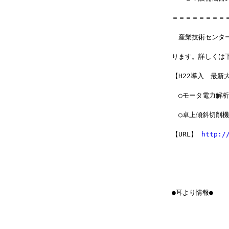
＝＝＝＝＝＝＝＝
　産業技術センタ
ります。詳しくは
【H22導入　最新
　○モータ電力解
　○卓上傾斜切削機
【URL】 
http:/
●耳より情報●