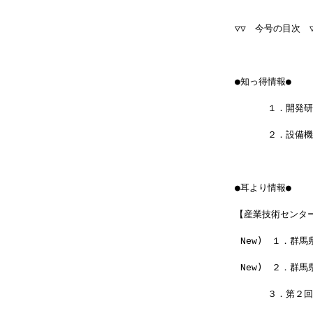
▽▽　今号の目次　▽
●知っ得情報●
 　　　１．開発
 　　　２．設備機
●耳より情報●
【産業技術センタ
 New)　１．群
 New)　２．群馬
 　　　３．第２回初