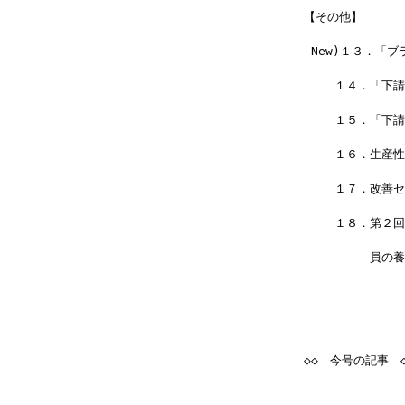
【その他】
 New)１３．「
 　　１４．「下請
 　　１５．「下請
 　　１６．生産性
 　　１７．改善セ
 　　１８．第２
 　　　　　員の養
◇◇　今号の記事　◇