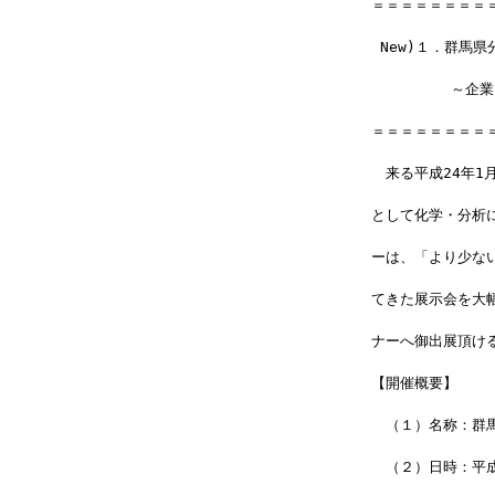
＝＝＝＝＝＝＝＝
 New)１．群馬
         ～
＝＝＝＝＝＝＝＝
　来る平成24年1
として化学・分析
ーは、「より少な
てきた展示会を大
ナーへ御出展頂け
【開催概要】
　（１）名称：群馬
　（２）日時：平成