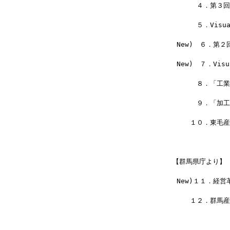
 　　　４．第３回
 　　　５．Visu
 New)　６．第
 New)　７．Vi
 　　　８．「工
 　　　９．「加
 　　１０．東毛
【群馬県庁より】
 New)１１．経
 　　１２．群馬