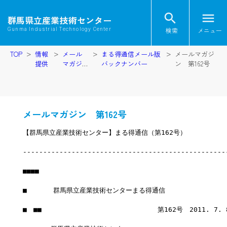
search
menu
群馬県立産業技術センター
検索
メニュー
Gunma Industrial Technology Center
TOP
情報
メール
まる得通信メール版
メールマガジ
提供
マガジ
バックナンバー
ン 第162号
ン
メールマガジン 第162号
【群馬県立産業技術センター】まる得通信（第162号）
--------------------------------------------------
■■■■
■　　　　群馬県立産業技術センターまる得通信
■　■■　　　　　　　　　　　　　　　　　 第162号　2011. 7.