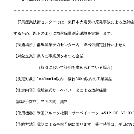
＝＝＝＝＝＝＝＝＝＝＝＝＝＝＝＝＝＝＝＝＝＝＝＝＝＝＝＝＝＝＝
　群馬産業技術センターでは、東日本大震災の原発事故による放射線
するため、以下のように放射線量測定試験を実施します。
【実施場所】群馬産業技術センター内　※出張測定は行いません
【対象企業】県内に事業所を有する企業
　　　　　　（取引において証明を求められている場合）
【測定対象】1m×1m×1m以内　概ね30kg以内の工業製品
【測定内容】電離箱式サーベイメータによる放射線量
【試験手数料】当面の間、無料
【使用機器】米国フルーク社製　サーベイメータ 451P-DE-SI-RY
【予約方法】電話による事前予約に限ります（受付時間は、平日の9:00