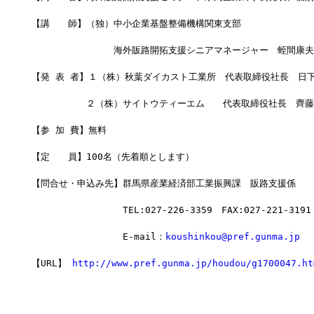
【講　　師】（独）中小企業基盤整備機構関東支部
　　　　　　　　　海外販路開拓支援シニアマネージャー　蛭間康夫
【発 表 者】１（株）秋葉ダイカスト工業所　代表取締役社長　日下
　　　　　　２（株）サイトウティーエム　　代表取締役社長　齊藤
【参 加 費】無料
【定　　員】100名（先着順とします）
【問合せ・申込み先】群馬県産業経済部工業振興課　販路支援係　
　　　　　　　　　　TEL:027-226-3359　FAX:027-221-3191
　　　　　　　　　　E-mail：
koushinkou@pref.gunma.jp
【URL】 
http://www.pref.gunma.jp/houdou/g1700047.ht