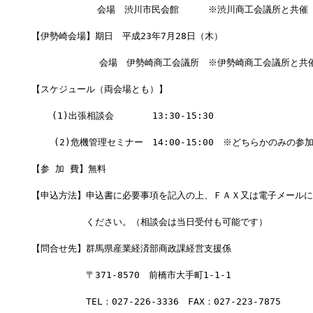
  　　　　　　会場　渋川市民会館 　　 ※渋川商工会議所と共催
【伊勢崎会場】期日　平成23年7月28日（木）
    　　　　　会場　伊勢崎商工会議所　※伊勢崎商工会議所と共
【スケジュール（両会場とも）】
  　(1)出張相談会 　　　 13:30-15:30
    (2)危機管理セミナー　14:00-15:00　※どちらかのみの参
【参 加 費】無料　
【申込方法】申込書に必要事項を記入の上、ＦＡＸ又は電子メールに
　　　　　　ください。（相談会は当日受付も可能です）
【問合せ先】群馬県産業経済部商政課経営支援係　
　　　　　　〒371-8570　前橋市大手町1-1-1
　　　　　　TEL：027-226-3336　FAX：027-223-7875