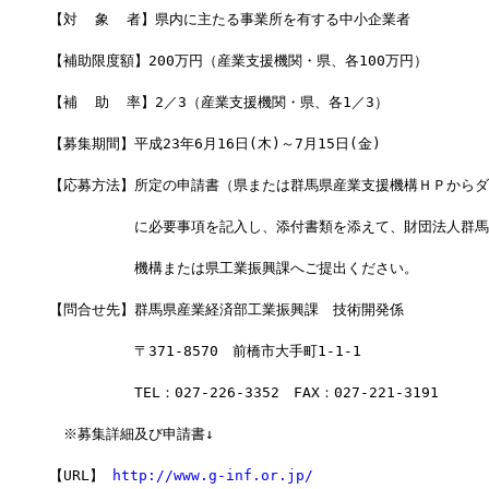
【対  象  者】県内に主たる事業所を有する中小企業者
【補助限度額】200万円（産業支援機関・県、各100万円）
【補  助  率】2／3（産業支援機関・県、各1／3）
【募集期間】平成23年6月16日(木)～7月15日(金)
【応募方法】所定の申請書（県または群馬県産業支援機構ＨＰからダ
　　　　　　に必要事項を記入し、添付書類を添えて、財団法人群馬
　　　　　　機構または県工業振興課へご提出ください。
【問合せ先】群馬県産業経済部工業振興課　技術開発係
　　　　　　〒371-8570　前橋市大手町1-1-1
　　　　　　TEL：027-226-3352　FAX：027-221-3191
　※募集詳細及び申請書↓
【URL】 
http://www.g-inf.or.jp/