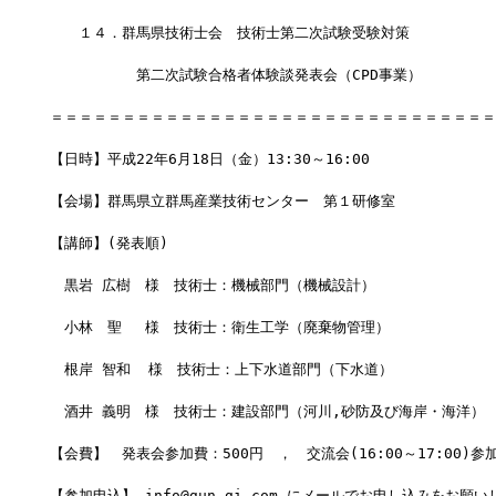
　　１４．群馬県技術士会　技術士第二次試験受験対策
　　　　　　第二次試験合格者体験談発表会（CPD事業）
＝＝＝＝＝＝＝＝＝＝＝＝＝＝＝＝＝＝＝＝＝＝＝＝＝＝＝＝＝＝＝
【日時】平成22年6月18日（金）13:30～16:00
【会場】群馬県立群馬産業技術センター　第１研修室
【講師】(発表順)
　黒岩 広樹　様　技術士：機械部門（機械設計）
　小林　聖　 様　技術士：衛生工学（廃棄物管理）
　根岸 智和  様　技術士：上下水道部門（下水道）
　酒井 義明　様　技術士：建設部門（河川,砂防及び海岸・海洋）
【会費】　発表会参加費：500円　，　交流会(16:00～17:00)参
【参加申込】 info@gun-gi.com にメールでお申し込みをお願