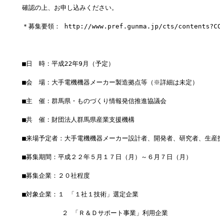
確認の上、お申し込みください。
＊募集要領： http://www.pref.gunma.jp/cts/contents?CO
■日　時：平成22年9月（予定）
■会　場：大手電機機器メーカー製造拠点等（※詳細は未定）
■主　催：群馬県・ものづくり情報発信推進協議会
■共　催：財団法人群馬県産業支援機構
■来場予定者：大手電機機器メーカー設計者、開発者、研究者、生産
■募集期間：平成２２年５月１７日（月）～６月７日（月）
■募集企業：２０社程度
■対象企業：１ 「１社１技術」選定企業
  　　　　　２ 「Ｒ＆Ｄサポート事業」利用企業