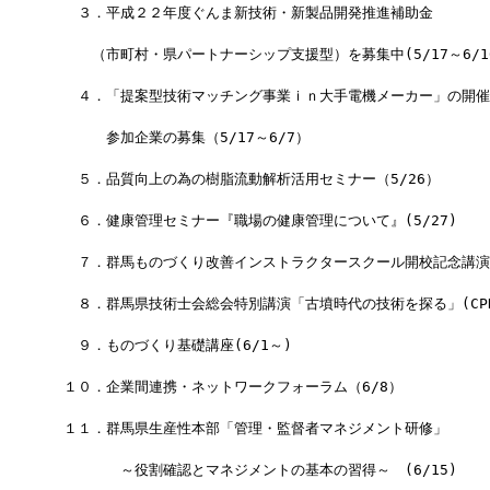
　　３．平成２２年度ぐんま新技術・新製品開発推進補助金　　　
　　　（市町村・県パートナーシップ支援型）を募集中(5/17～6/1
　　４．「提案型技術マッチング事業ｉｎ大手電機メーカー」の開催
　　　　参加企業の募集（5/17～6/7）
　　５．品質向上の為の樹脂流動解析活用セミナー（5/26）
　　６．健康管理セミナー『職場の健康管理について』(5/27)
　　７．群馬ものづくり改善インストラクタースクール開校記念講演会(
　　８．群馬県技術士会総会特別講演「古墳時代の技術を探る」(CPD事
　　９．ものづくり基礎講座(6/1～)
　１０．企業間連携・ネットワークフォーラム（6/8）
　１１．群馬県生産性本部「管理・監督者マネジメント研修」
　　　　　～役割確認とマネジメントの基本の習得～　(6/15)