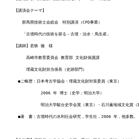
【講演会テーマ】
　　群馬県技術士会総会　特別講演（CPD事業）
　　「古墳時代の技術を探る－古墳・治水・馬生産」
【講師】若狭 徹　様
　　　高崎市教育委員会 教育部 文化財保護課
　　　埋蔵文化財担当係長（史跡部門）
　●ご略歴：日本考古学協会・埋蔵文化財対策委員（東京）
　　　　　　 2006 年 博士（史学；明治大学）
　　　　 　　明治大学駿台史学会賞（東京）・石川薫地域文化賞（
　●著　書：古墳時代の水利社会研究，学生社，2006 年，他多数。