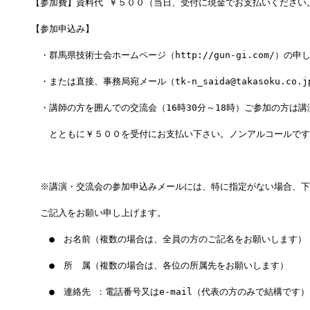
【参加費】資料代 ￥５００（当日、受付に現金でお支払いください
【参加申込み】
　・群馬県技術士会ホームページ（http://gun-gi.com/）の
　・または直接、事務局宛メール（tk-n_saida@takasoku.co.
　・講師の方を囲んでの交流会（16時30分～18時）ご参加の方は講
　　とともに￥５００を受付にお支払い下さい。ノンアルコールです
　※講演・交流会の参加申込みメールには、特に指定がない場合、下
　ご記入をお願い申し上げます。
　　●　お名前（複数の場合は、全員の方のご記名をお願いします）
　　●　所　属（複数の場合は、各位の所属先をお願いします）
　　●　連絡先 ：電話番号又はe-mail（代表の方のみで結構です）