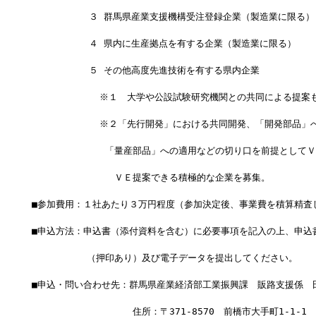
  　　　　　３ 群馬県産業支援機構受注登録企業（製造業に限る）
  　　　　　４ 県内に生産拠点を有する企業（製造業に限る）
  　　　　　５ その他高度先進技術を有する県内企業
            ※１　大学や公設試験研究機関との共同による提案
            ※２「先行開発」における共同開発、「開発部品」
　　　　　　　　「量産部品」への適用などの切り口を前提としてＶ
　　　　　　　　　ＶＥ提案できる積極的な企業を募集。
■参加費用：１社あたり３万円程度（参加決定後、事業費を積算精査
■申込方法：申込書（添付資料を含む）に必要事項を記入の上、申込
　　　　　　（押印あり）及び電子データを提出してください。
■申込・問い合わせ先：群馬県産業経済部工業振興課　販路支援係　
　　　　　　　　　　　住所：〒371-8570　前橋市大手町1-1-1