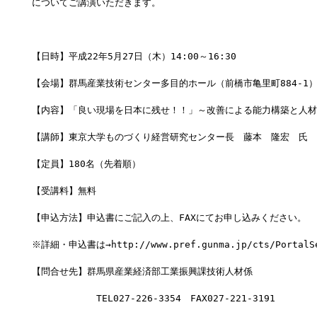
についてご講演いただきます。
【日時】平成22年5月27日（木）14:00～16:30
【会場】群馬産業技術センター多目的ホール（前橋市亀里町884-1
【内容】「良い現場を日本に残せ！！」～改善による能力構築と人材
【講師】東京大学ものづくり経営研究センター長　藤本　隆宏　氏
【定員】180名（先着順）
【受講料】無料
【申込方法】申込書にご記入の上、FAXにてお申し込みください。
※詳細・申込書は→http://www.pref.gunma.jp/cts/PortalServ
【問合せ先】群馬県産業経済部工業振興課技術人材係
　　　　　　　TEL027-226-3354　FAX027-221-3191