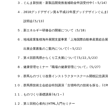
　　３．ぐんま新技術・新製品開発推進補助金申請受付中(～5/14)
　　４．2010グッドデザイン賞＆平成22年度グッドデザインぐんま
　　　　説明会(5/13)
　　５．新エネルギー研修会の開催について（5/18）
　　６．地域産業集積海外展開支援事業「上海国際自動車産業総合展
　　　　出展企業募集のご案内について(～5/21)
　　７．第４回群馬県からくり工夫展について(5/22,5/23)
　　８．健康管理セミナー『職場の健康管理について』(5/27)
　　９．群馬ものづくり改善インストラクタースクール開校記念講演会(
　１０．群馬県技術士会総会特別講演「古墳時代の技術を探る」(CPD事
　１１．ものづくり基礎講座(6/1～)
　１２．第１回初心者向けHTML入門セミナー