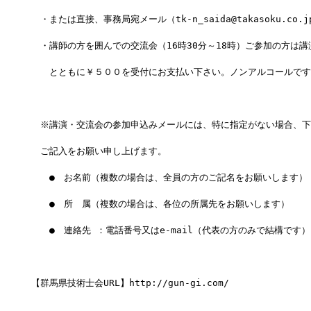
　・または直接、事務局宛メール（tk-n_saida@takasoku.co.
　・講師の方を囲んでの交流会（16時30分～18時）ご参加の方は講
　　とともに￥５００を受付にお支払い下さい。ノンアルコールです
　※講演・交流会の参加申込みメールには、特に指定がない場合、下
　ご記入をお願い申し上げます。
　　●　お名前（複数の場合は、全員の方のご記名をお願いします）
　　●　所　属（複数の場合は、各位の所属先をお願いします）
　　●　連絡先 ：電話番号又はe-mail（代表の方のみで結構です）
【群馬県技術士会URL】http://gun-gi.com/