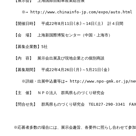
【展示会】　上海国際自動車産業総合展
　　※→ http://www.chinainfo-jp.com/expo/auto.html
【開催日時】　平成22年8月11日(水)～14日(土)　計４日間
【会　場】　上海新国際博覧センター（中国・上海市）
【募集企業数】5社
【内　容】　展示会出展及び現地企業との個別商談
【募集期間】　平成22年4月26日(月)～5月21日(金)
　　※詳細・出展申込書等は→ http://www.npo-gmk.or.jp/new
【主　催】　ＮＰＯ法人　群馬県ものづくり研究会
【問合せ先】　群馬県ものづくり研究会　TEL027-290-3341　FAX0
※応募者多数の場合には、展示会趣旨、各要件に照らし合わせて参加