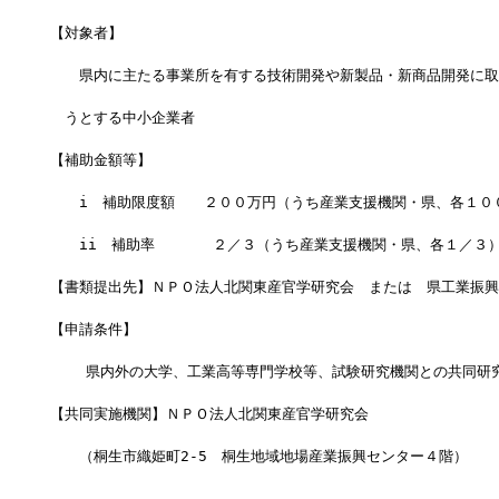
【対象者】
　　県内に主たる事業所を有する技術開発や新製品・新商品開発に取
　うとする中小企業者
【補助金額等】
　　i　補助限度額　　２００万円（うち産業支援機関・県、各１０
　　ii　補助率　　　　２／３（うち産業支援機関・県、各１／３
【書類提出先】ＮＰＯ法人北関東産官学研究会　または　県工業振興
【申請条件】
    県内外の大学、工業高等専門学校等、試験研究機関との共同研
【共同実施機関】ＮＰＯ法人北関東産官学研究会
　　（桐生市織姫町2-5　桐生地域地場産業振興センター４階）