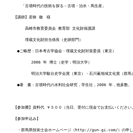
　　「古墳時代の技術を探る－古墳・治水・馬生産」
【講師】若狭 徹　様
　　　高崎市教育委員会 教育部 文化財保護課
　　　埋蔵文化財担当係長（史跡部門）
　●ご略歴：日本考古学協会・埋蔵文化財対策委員（東京）
　　　　 2006 年 博士（史学；明治大学）
　　　　 明治大学駿台史学会賞（東京）・石川薫地域文化賞（群馬
　●著　書：古墳時代の水利社会研究，学生社，2006 年，他多数。
【参加費】資料代 ￥５００（当日、受付に現金でお支払いください
【参加申込み】
　・群馬県技術士会ホームページ（http://gun-gi.com/）の