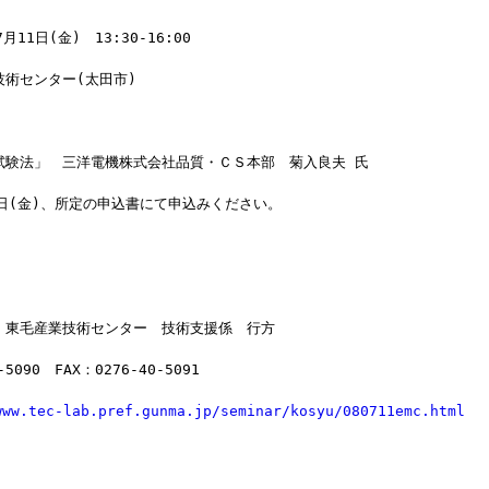
11日(金)　13:30-16:00
技術センター(太田市)
試験法」　三洋電機株式会社品質・ＣＳ本部　菊入良夫 氏
日(金)、所定の申込書にて申込みください。
】東毛産業技術センター　技術支援係　行方
-5090　FAX：0276-40-5091
www.tec-lab.pref.gunma.jp/seminar/kosyu/080711emc.html