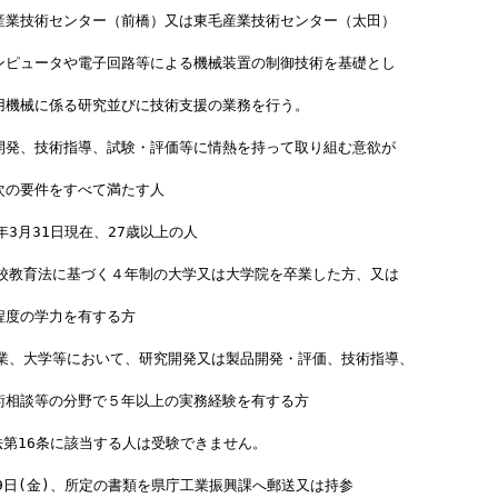
産業技術センター（前橋）又は東毛産業技術センター（太田）
ンピュータや電子回路等による機械装置の制御技術を基礎とし
用機械に係る研究並びに技術支援の業務を行う。
開発、技術指導、試験・評価等に情熱を持って取り組む意欲が
次の要件をすべて満たす人 
年3月31日現在、27歳以上の人 
学校教育法に基づく４年制の大学又は大学院を卒業した方、又は
程度の学力を有する方
企業、大学等において、研究開発又は製品開発・評価、技術指導、
術相談等の分野で５年以上の実務経験を有する方
法第16条に該当する人は受験できません。
9日(金)、所定の書類を県庁工業振興課へ郵送又は持参