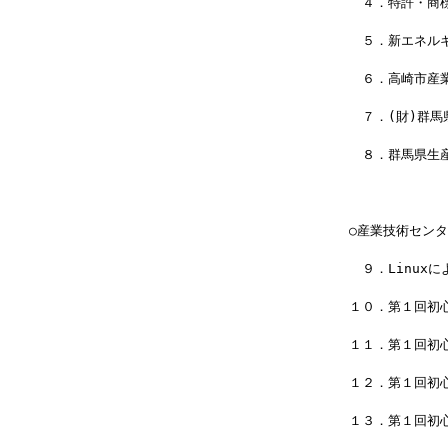
　　４．特許・商
　　５．新エネル
　　６．高崎市産
　　７．(財)群
　　８．群馬県生
　○産業技術セン
　　９．Linux
　１０．第１回初心
　１１．第１回初
　１２．第１回初
　１３．第１回初