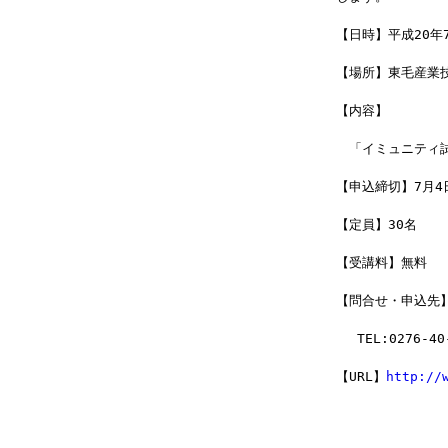
【日時】平成20年7月
【場所】東毛産業
【内容】
　「イミュニティ
【申込締切】7月4
【定員】30名
【受講料】無料　
【問合せ・申込先
　 TEL:0276-40
【URL】
http://