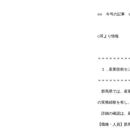
◇◇　今号の記事　◇
○耳より情報
＝＝＝＝＝＝＝＝
　１．産業技術セ
＝＝＝＝＝＝＝＝
　群馬県では、産
の実務経験を有し
　詳細の確認は、
【職種・人員】群