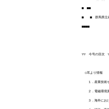
■　■■　　　　　
■　　■　群馬県立
■■■■　　　　　　　
▽▽　今号の目次　▽
　○耳より情報
　　１．産業技術
　　２．電磁環境
　　３．海外にお