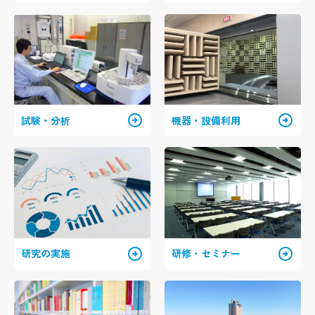
arrow_circle_right
arrow_circle_right
試験・分析
機器・設備利用
arrow_circle_right
arrow_circle_right
研究の実施
研修・セミナー