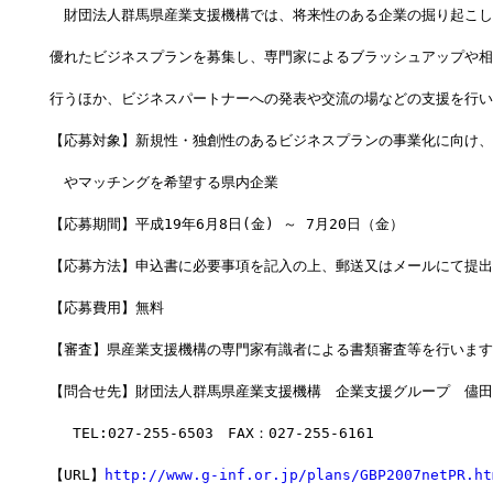
　財団法人群馬県産業支援機構では、将来性のある企業の掘り起こし
優れたビジネスプランを募集し、専門家によるブラッシュアップや相
行うほか、ビジネスパートナーへの発表や交流の場などの支援を行い
【応募対象】新規性・独創性のあるビジネスプランの事業化に向け、
　やマッチングを希望する県内企業
【応募期間】平成19年6月8日(金) ～ 7月20日（金）
【応募方法】申込書に必要事項を記入の上、郵送又はメールにて提出
【応募費用】無料
【審査】県産業支援機構の専門家有識者による書類審査等を行います
【問合せ先】財団法人群馬県産業支援機構　企業支援グループ　儘田
　 TEL:027-255-6503　FAX：027-255-6161
【URL】
http://www.g-inf.or.jp/plans/GBP2007netPR.ht