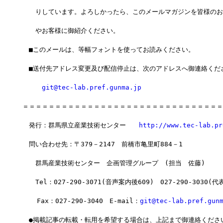
　　りしています。よろしかったら、このメールマガジンを皆様のお
　　やお客様に御紹介ください。
　■このメールは、等幅フォントを使ってお読みください。
　■送付先アドレス変更及び配信停止は、次のアドレスへ御連絡くだ
git@tec-lab.pref.gunma.jp
＝＝＝＝＝＝＝＝＝＝＝＝＝＝＝＝＝＝＝＝＝＝＝＝＝＝＝＝＝＝＝
　発行：群馬県立産業技術センター　　
http://www.tec-lab.pr
　問い合わせ先：〒379－2147　前橋市亀里町884－1
　　群馬産業技術センター　企画管理グループ　(担当　佐藤)
　　Tel：027-290-3071(音声案内後609)　027-290-3030(代
  　Fax：027-290-3040　E-mail：
git@tec-lab.pref.gun
　●掲載記事の転載・転用を希望する場合は、上記まで御連絡くださ