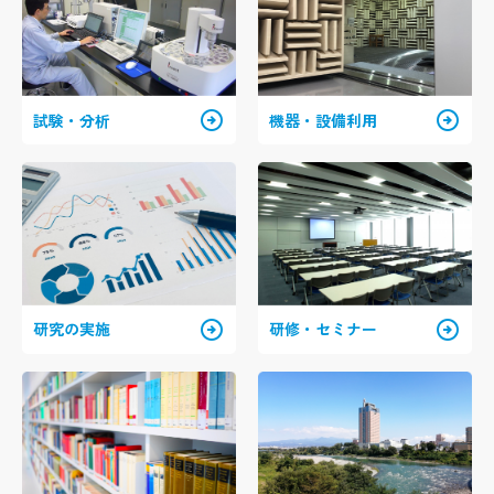
arrow_circle_right
arrow_circle_right
試験・分析
機器・設備利用
arrow_circle_right
arrow_circle_right
研究の実施
研修・セミナー