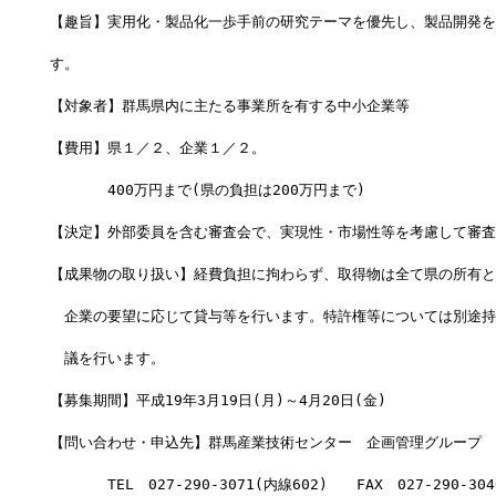
【趣旨】実用化・製品化一歩手前の研究テーマを優先し、製品開発を
す。
【対象者】群馬県内に主たる事業所を有する中小企業等
【費用】県１／２、企業１／２。
　　　　400万円まで(県の負担は200万円まで)
【決定】外部委員を含む審査会で、実現性・市場性等を考慮して審査
【成果物の取り扱い】経費負担に拘わらず、取得物は全て県の所有と
　企業の要望に応じて貸与等を行います。特許権等については別途持
　議を行います。
【募集期間】平成19年3月19日(月)～4月20日(金)
【問い合わせ・申込先】群馬産業技術センター　企画管理グループ　
　　　　TEL　027-290-3071(内線602)　　FAX　027-290-304