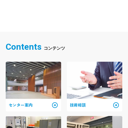
Contents
arrow_circle_right
arrow_circle_right
センター案内
技術相談