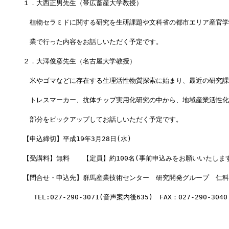
１．大西正男先生（帯広畜産大学教授）
　植物セラミドに関する研究を生研課題や文科省の都市エリア産官学
　業で行った内容をお話しいただく予定です。
２．大澤俊彦先生（名古屋大学教授）
　米やゴマなどに存在する生理活性物質探索に始まり、最近の研究課
　トレスマーカー、抗体チップ実用化研究の中から、地域産業活性化
　部分をピックアップしてお話しいただく予定です。 
【申込締切】平成19年3月28日(水)
【受講料】無料　　【定員】約100名(事前申込みをお願いいたします
【問合せ・申込先】群馬産業技術センター　研究開発グループ　仁科
　 TEL:027-290-3071(音声案内後635)　FAX：027-290-3040