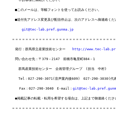
　■このメールは、等幅フォントを使ってお読みください。
　■送付先アドレス変更及び配信停止は、次のアドレスへ御連絡くだ
git@tec-lab.pref.gunma.jp
＝＝＝＝＝＝＝＝＝＝＝＝＝＝＝＝＝＝＝＝＝＝＝＝＝＝＝＝＝＝＝
　発行：群馬県立産業技術センター　　
http://www.tec-lab.pr
　問い合わせ先：〒379－2147　前橋市亀里町884－1
　　群馬産業技術センター　企画管理グループ　(担当　中村)
　　Tel：027-290-3071(音声案内後609)　027-290-3030(代
  　Fax：027-290-3040　E-mail：
git@tec-lab.pref.gun
　●掲載記事の転載・転用を希望する場合は、上記まで御連絡くださ
＝＝＝＝＝＝＝＝＝＝＝＝＝＝＝＝＝＝＝＝＝＝＝＝＝＝＝＝＝＝＝