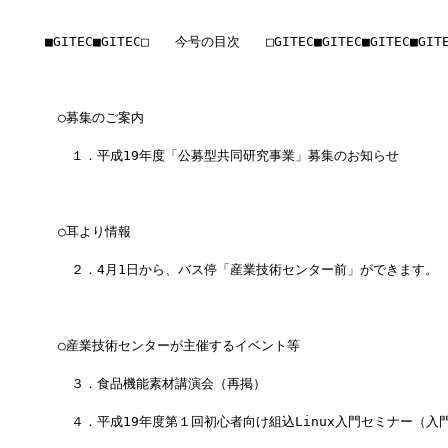
■GITEC■GITEC□　　今号の目次　　□GITEC■GITEC■GITEC■GITE
　○募集のご案内
　　１．平成19年度「公募型共同研究事業」募集のお知らせ
　○耳より情報
　　２．4月1日から、バス停「産業技術センター前」ができます。
　○産業技術センターが主催するイベント等
　　３．食品機能素材講演会（再掲）
　　４．平成19年度第１回初心者向け組込Linux入門セミナー（入