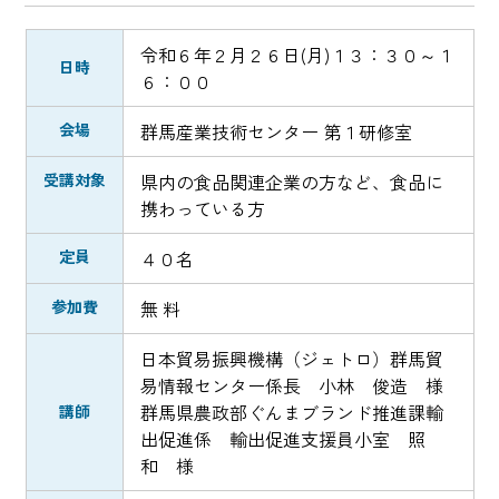
令和６年２月２６日(月)１３：３０～１
日時
６：００
会場
群馬産業技術センター 第１研修室
受講対象
県内の食品関連企業の方など、食品に
携わっている方
定員
４０名
参加費
無 料
日本貿易振興機構（ジェトロ）群馬貿
易情報センター係長 小林 俊造 様
群馬県農政部ぐんまブランド推進課輸
講師
出促進係 輸出促進支援員小室 照
和 様