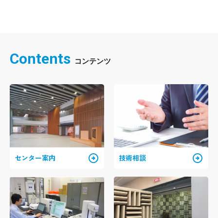
Contents
arrow_circle_right
arrow_circle_right
センター案内
技術相談