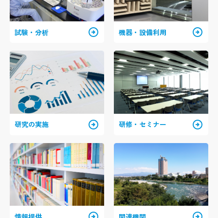
arrow_circle_right
arrow_circle_right
試験・分析
機器・設備利用
arrow_circle_right
arrow_circle_right
研究の実施
研修・セミナー
arrow_circle_right
arrow_circle_right
情報提供
関連機関