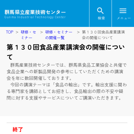
search
menu
群馬県立産業技術センター
検索
メニュー
Gunma Industrial Technology Center
TOP
研修・セ
研修・セミナー
第１３０回食品産業講演
ミナー
の開催一覧
会の開催について
第１３０回食品産業講演会の開催につい
て
群馬産業技術センターでは、群馬県食品工業協会と共催で
食品企業への新製品開発の参考にしていただくための講演
会を年に数回開催しております。
今回の講演テーマは「食品の輸出」です。輸出支援に関わ
る専門家を講師としてお招きし、食品輸出の際の不安や疑
問に対する支援やサービスについてご講演いただきます。
終了