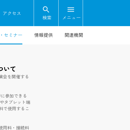
search
menu
on
アクセス
検索
メニュー
・セミナー
情報提供
関連機関
ついて
演会を開催する
時に参加できる
ンやタブレット端
無料で使用するこ
使用料・接続料