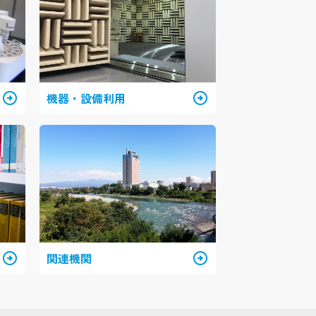
arrow_circle_right
機器・設備利用
arrow_circle_right
arrow_circle_right
関連機関
arrow_circle_right