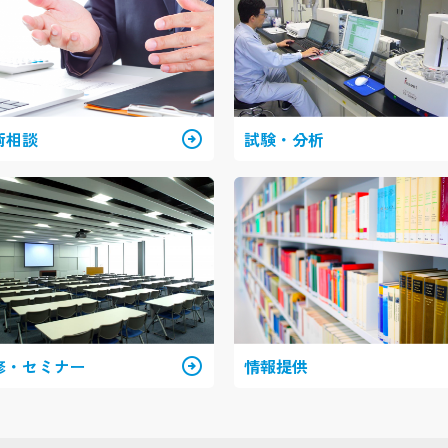
術相談
arrow_circle_right
試験・分析
修・セミナー
arrow_circle_right
情報提供