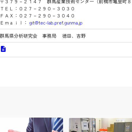
〒３７９－２１４７ 群馬産業技術センター（前橋市亀里町８
ＴＥＬ：０２７－２９０－３０３０
ＦＡＸ：０２７－２９０－３０４０
Ｅｍａｉｌ：
git@tec-lab.pref.gunma.jp
群馬県分析研究会 事務局 徳田、吉野
description