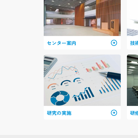
センター案内
arrow_circle_right
技
研究の実施
arrow_circle_right
研