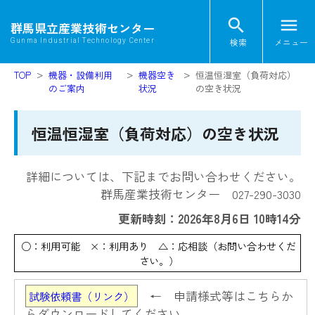
search
menu
群馬県立産業技術センター
検索
メニュー
Gunma Industrial Technology Center
TOP
機器・設備利用
機器空き
恒温恒湿室（負荷対応）
のご案内
状況
の空き状況
恒温恒湿室（負荷対応）の空き状況
詳細については、下記までお問い合わせください。
群馬産業技術センター 027-290-3030
更新時刻：2026年8月6日 10時14分
○：利用可能 ×：利用あり △：応相談（お問い合わせくだ
さい。）
← 申請様式等はこちらか
試験依頼書（リンク）
らダウンロードしてください。