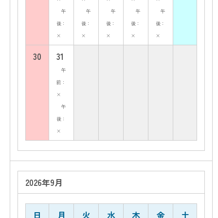
午
午
午
午
午
後：
後：
後：
後：
後：
×
×
×
×
×
30
31
午
前：
×
午
後：
×
2026年9月
日
月
火
水
木
金
土