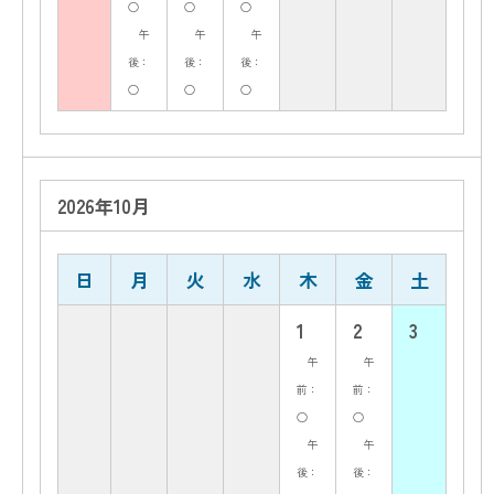
○
○
○
午
午
午
後：
後：
後：
○
○
○
2026年10月
日
月
火
水
木
金
土
1
2
3
午
午
前：
前：
○
○
午
午
後：
後：