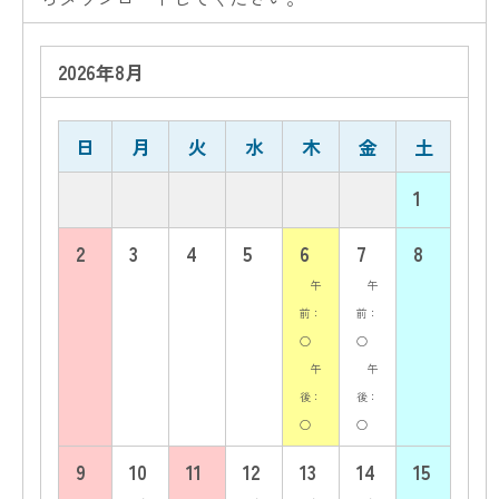
2026年8月
日
月
火
水
木
金
土
1
2
3
4
5
6
7
8
午
午
前：
前：
○
○
午
午
後：
後：
○
○
9
10
11
12
13
14
15