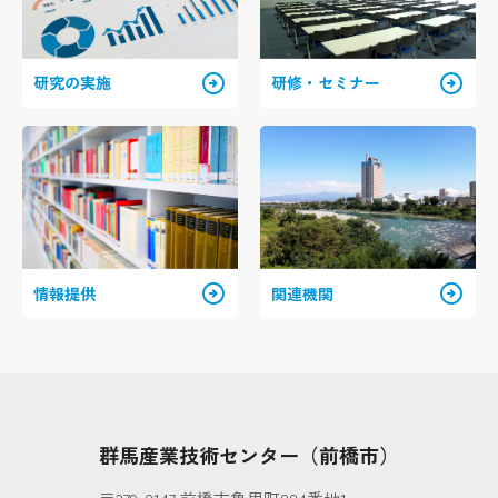
arrow_circle_right
arrow_circle_right
研究の実施
研修・セミナー
arrow_circle_right
arrow_circle_right
情報提供
関連機関
群馬産業技術センター（前橋市）