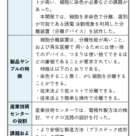
トが高い、細胞に染色が必要などの課題が
あった。
本開発では、細胞を非染色で分離、選別
が可能である誘電 泳動現象を利用した分
離装置（分離デバイス）を試作した。
細胞分離装置は、分離性能が高いこと、
および再生医療で 用いるためには使い捨
てのデバイス、つまりは使い捨てできるほ
製品サン
どの廉価であることが要求されている。
プルの特
特徴は以下のとおりである。
徴
・染色すること無く、iPS 細胞を分離する
ことができる。
・従来法より低コストで分離できる。
・従来法より簡単な操作で分離できる。
産業技術
産業技術センターでは、電極作製方法の検
センター
討、マイクロ流路の設計を行った。
の役割
・より安価な製造方法（プラスチック成形
課題およ