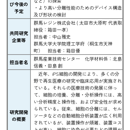
など）の探索
び今後の
・より高い分離性能のためのデバイス構造
予定
及び形状の検討
群馬レジン株式会社 ( 太田市大原町 代表取
締役：箱田一孝）
共同研究
担当者：中山雅史
企業等
群馬大学大学院理工学府（桐生市天神
町） 担当者：箱田優
群馬産業技術センター 化学材料係：北島
担当者名
信義・田島 創
近年、iPS細胞の開発により、多くの分
野で再生医療の研究や臨床応用が実施され
ている。それらの医療技術の発展に伴っ
て、細胞の培養、分離・分析操作には、高
い分析精度と操作性、および安全性が求め
られている。従来、細胞の分離には、セル
研究開発
ソータなどの自動細胞分析装置が広く利用
の概要
されているが、装置操作が煩雑、装置コス
トが高い、細胞に染色が必要などの課題が