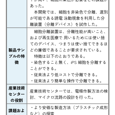
あった。
本開発では、細胞を非染色で分離、選別
が可能である誘電 泳動現象を利用した分
離装置（分離デバイス）を試作した。
細胞分離装置は、分離性能が高いこと、
および再生医療で 用いるためには使い捨
てのデバイス、つまりは使い捨てできるほ
製品サン
どの廉価であることが要求されている。
プルの特
特徴は以下のとおりである。
徴
・染色すること無く、iPS 細胞を分離する
ことができる。
・従来法より低コストで分離できる。
・従来法より簡単な操作で分離できる。
産業技術
産業技術センターでは、電極作製方法の検
センター
討、マイクロ流路の設計を行った。
の役割
・より安価な製造方法（プラスチック成形
課題およ
など）の探索