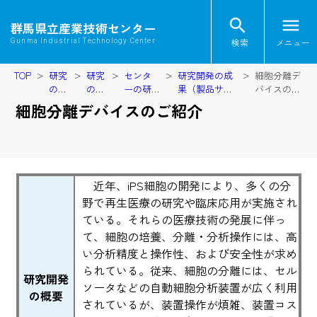
search
menu
群馬県立産業技術センター
検索
メニュー
Gunma Industrial Technology Center
TOP
研究
研究
センタ
研究開発の成
細胞分離デ
の実
の実
ーの研
果（製品サン
バイスのご
施
施
究紹介
プル）
紹介
細胞分離デバイスのご紹介
近年、iPS細胞の開発により、多くの分
野で再生医療の研究や臨床応用が実施され
ている。それらの医療技術の発展に伴っ
て、細胞の培養、分離・分析操作には、高
い分析精度と操作性、および安全性が求め
られている。従来、細胞の分離には、セル
研究開発
ソータなどの自動細胞分析装置が広く利用
の概要
されているが、装置操作が煩雑、装置コス