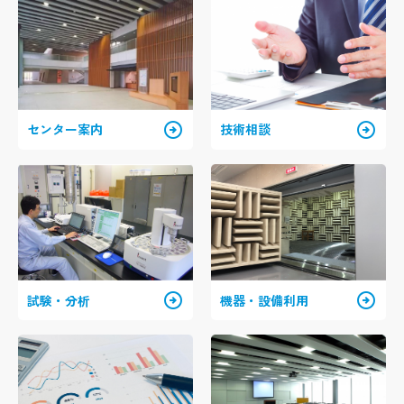
arrow_circle_right
arrow_circle_right
センター案内
技術相談
arrow_circle_right
arrow_circle_right
試験・分析
機器・設備利用