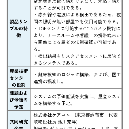
常が起きた後の検知ではなく、未然に検知
することが可能である。
・赤外線や電波による検出であるため、夜
製品サン
間の照明が無い部屋でも使用可能である。
プルの特
・TOFセンサに付随するCCDカメラ機能に
徴
より、ナースルームや看護士の携帯端末か
ら画像による患者の状態確認が可能であ
る。
・検出結果をリスクアセスメントに反映で
きるシステムである。
産業技術
・離床検知のロジック構築、および、医工
センター
連携の橋渡し。
の役割
課題およ
システムの原価低減を実施し、量産システ
び今後の
ムを構築する予定。
予定
株式会社ケアコム (東京都調布市 代表
共同研究
取締役社長 池川充洋)
企業
担当者: ゼネラルマネージャー 川島 祐