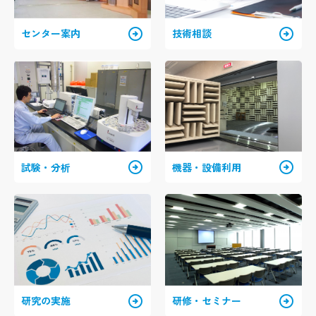
arrow_circle_right
arrow_circle_right
センター案内
技術相談
arrow_circle_right
arrow_circle_right
試験・分析
機器・設備利用
arrow_circle_right
arrow_circle_right
研究の実施
研修・セミナー