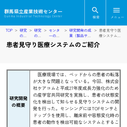
search
menu
群馬県立産業技術センター
検索
メニュー
Gunma Industrial Technology Center
TOP
研究
研究
センタ
研究開発の成
患者見守り医
の実
の実
ーの研
果（製品サン
療システムの
施
施
究紹介
プル）
ご紹介
患者見守り医療システムのご紹介
医療現場では、ベッドからの患者の転落
が大きな問題となっている。今回、株式会
社ケアコムと平成27年度成長力強化のため
の産学官共同研究を実施し、患者の状態変
研究開発
化を検出して知らせる見守りシステムの開
の概要
発を行った。センシングにはTOFセンサと
ドップラを使用し、離床前や容態変化時の
患者の動作を検出可能なシステムとするこ