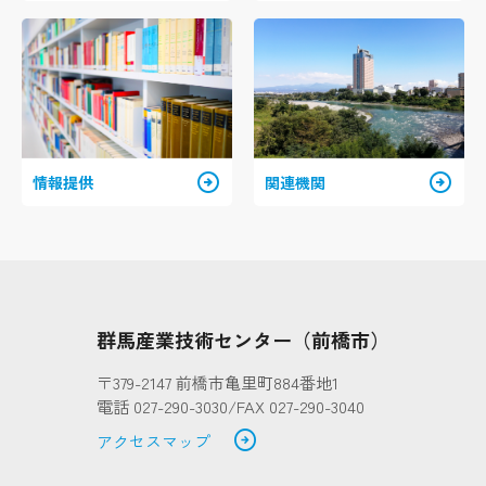
arrow_circle_right
arrow_circle_right
情報提供
関連機関
群馬産業技術センター（前橋市）
〒379-2147 前橋市亀里町884番地1
電話 027-290-3030/FAX 027-290-3040
arrow_circle_right
アクセスマップ