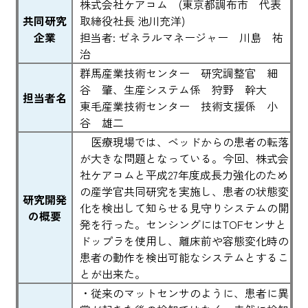
株式会社ケアコム (東京都調布市 代表
共同研究
取締役社長 池川充洋)
企業
担当者: ゼネラルマネージャー 川島 祐
治
群馬産業技術センター 研究調整官 細
谷 肇、生産システム係 狩野 幹大
担当者名
東毛産業技術センター 技術支援係 小
谷 雄二
医療現場では、ベッドからの患者の転落
が大きな問題となっている。今回、株式会
社ケアコムと平成27年度成長力強化のため
の産学官共同研究を実施し、患者の状態変
研究開発
化を検出して知らせる見守りシステムの開
の概要
発を行った。センシングにはTOFセンサと
ドップラを使用し、離床前や容態変化時の
患者の動作を検出可能なシステムとするこ
とが出来た。
・従来のマットセンサのように、患者に異