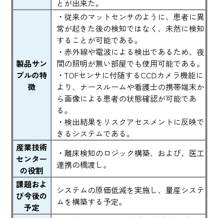
とが出来た。
・従来のマットセンサのように、患者に異
常が起きた後の検知ではなく、未然に検知
することが可能である。
・赤外線や電波による検出であるため、夜
製品サン
間の照明が無い部屋でも使用可能である。
プルの特
・TOFセンサに付随するCCDカメラ機能に
徴
より、ナースルームや看護士の携帯端末か
ら画像による患者の状態確認が可能であ
る。
・検出結果をリスクアセスメントに反映で
きるシステムである。
産業技術
・離床検知のロジック構築、および、医工
センター
連携の橋渡し。
の役割
課題およ
システムの原価低減を実施し、量産システ
び今後の
ムを構築する予定。
予定