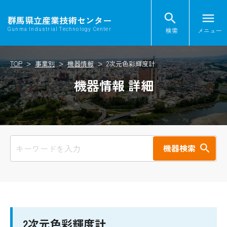
search
menu
群馬県立産業技術センター
検索
メニュー
Gunma Industrial Technology Center
TOP
事業別
機器情報
2次元色彩輝度計
機器情報 詳細
機器検索
2次元色彩輝度計