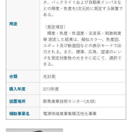
タ、バックライトおよび自動車インパネな
どの輝度・色度を2次元的に測定する装置で
ある。
用途
（測定項目）
輝度・色度・色温度・主波長・刺激純度
等 測定した結果は、擬似カラー、色度図、
スポット及び断面図などの表示モードで出
力される。また、標準、広角、望遠のレン
ズを測定対象物の大きさに応じて、選択で
きる。
分類
光計測
購入年度
2013年度
設置場所
群馬産業技術センター(太田)
補助事業名
電源地域産業集積活性化事業