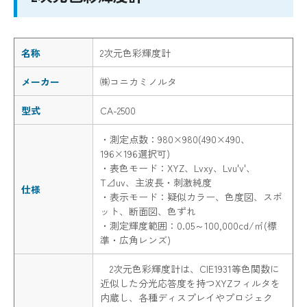
名称
2次元色彩輝度計
メーカー
㈱コニカミノルタ
型式
CA-2500
・測定点数：980×980(490×490、
196×196選択可)
・表色モード：XYZ、Lvxy、Lvu'v'、
T⊿uv、主波長・刺激純度
仕様
・表示モード：疑似カラー、色度図、スポ
ット、断面図、色ずれ
・測定輝度範囲：0.05～100,000cd/㎡(標
準・広角レンズ)
2次元色彩輝度計は、CIE1931等色関数に
近似した分光応答度を持つXYZフィルタを
内蔵し、各種ディスプレイやプロジェク