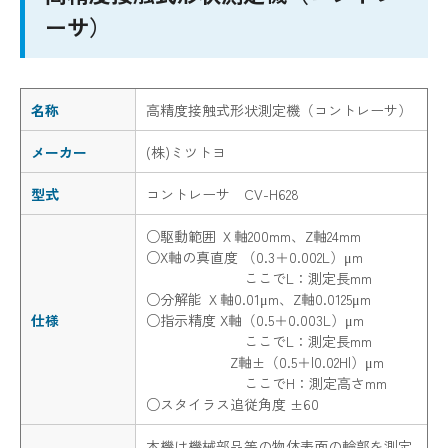
ーサ）
名称
高精度接触式形状測定機（コントレーサ）
メーカー
(株)ミツトヨ
型式
コントレーサ CV-H628
○駆動範囲 Ｘ軸200mm、Z軸24mm
○X軸の真直度 （0.3＋0.002L）μm
ここでL：測定長mm
○分解能 Ｘ軸0.01μm、Z軸0.0125μm
仕様
○指示精度 X軸（0.5＋0.003L）μm
ここでL：測定長mm
Z軸±（0.5＋|0.02H|）μm
ここでH：測定高さmm
○スタイラス追従角度 ±60
本機は機械部品等の物体表面の輪郭を測定