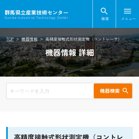
search
menu
群馬県立産業技術センター
検索
メニュー
Gunma Industrial Technology Center
TOP
機器情報
高精度接触式形状測定機（コントレーサ）
機器情報 詳細
機器検索
高精度接触式形状測定機（コントレ