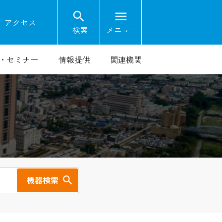
search
menu
on
アクセス
検索
メニュー
・セミナー
情報提供
関連機関
機器検索