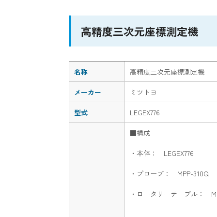
高精度三次元座標測定機
名称
高精度三次元座標測定機
メーカー
ミツトヨ
型式
LEGEX776
■構成
・本体： LEGEX776
・プローブ： MPP-310Q
・ロータリーテーブル： MR