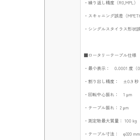
・繰り返し精度（R0,MPL）： 
・スキャニング誤差（MPETHP
・シングルスタイラス形状誤差（P
■ロータリーテーブル仕様
・最小表示： 0.0001 度（0
・割り出し精度： ±0.9 秒
・回転中心振れ： 1 μm
・テーブル振れ： 2 μm
・測定物最大質量： 100 kg
・テーブル寸法： φ320 mm