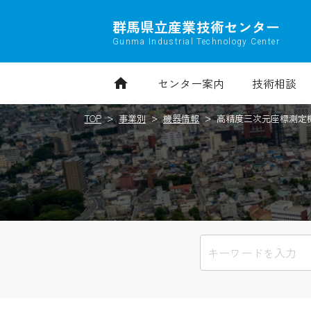
群馬県立産業技術センター
Gunma Industrial Technology Center
home
センター案内
技術相談
TOP
事業別
機器情報
高精度三次元座標測定