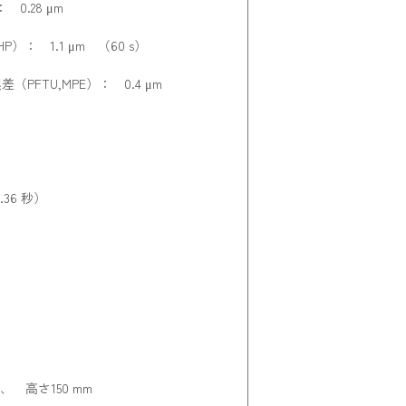
0.28 μm
）： 1.1 μm （60 s）
FTU,MPE）： 0.4 μm
.36 秒）
、 高さ150 mm