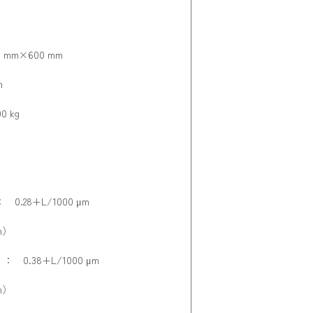
mm×600 mm
m
 kg
.28+L/1000 μm
m）
 0.38+L/1000 μm
m）