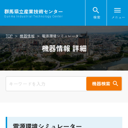
search
menu
群馬県立産業技術センター
検索
メニュー
Gunma Industrial Technology Center
TOP
機器情報
電源環境シミュレーター
機器情報 詳細
機器検索
電源環境シミュレーター