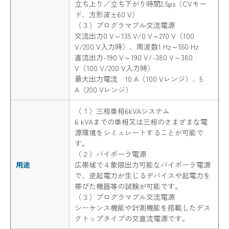
立ち上り／立ち下がり時間2.5μs（CVモー
ド、方形波±60 V）
（３）プログラマブル交流電源
交流出力0 V～135 V/0 V～270 V（100
V/200 V入力時）、周波数1 Hz～550 Hz
直流出力-190 V～190 V/-380 V～380
V（100 V/200 V入力時）
最大出力電流 10 A（100 Vレンジ）、5
A（200 Vレンジ）
（１）三相単相6kVAシステム
6 kVAまでの単相又は三相のさまざまな電
源環境をシミュレートすることが可能で
す。
（２）バイポーラ電源
用途
広帯域で４象限出力可能なバイポーラ電源
で、逆起電力が生じるデバイスや起電力を
帯びた機器等の試験が可能です。
（３）プログラマブル交流電源
シーケンス機能や計測機能を搭載したデス
クトップタイプの交直流電源です。