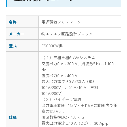
名称
電源環境シミュレーター
メーカー
㈱エヌエフ回路設計ブロック
型式
ES6000W他
（１）三相単相6 kVAシステム
交流出力0 V～300 V、周波数5 Hz～1 100
Hz
直流出力0 V～400 V
最大出力電流 60 A/30 A（単相
100V/200V）、20 A/10 A（三相
100V/200V）
（２）バイポーラ電源
出力電圧範囲 -115 V～+115 Vの範囲内で任
意の120 Vp-p
仕様
周波数特性DC～150 kHz
最大出力電流±10 A（DC）、30 Ap-p