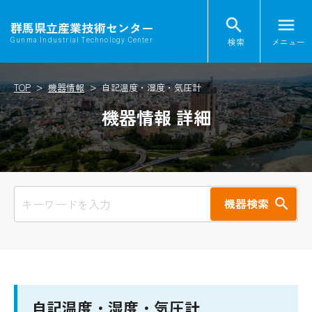
search
menu
群馬県立産業技術センター
検索
メニュー
Gunma Industrial Technology Center
TOP
機器情報
自記温度・湿度・気圧計
機器情報 詳細
機器検索
自記温度・湿度・気圧計