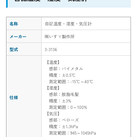
名称
自記温度・湿度・気圧計
メーカー
㈱いすゞ製作所
型式
3-3136
【温度】
感部：バイメタル
精度：±0.5℃
測定範囲：-15℃～40℃
【湿度】
感部：脱脂毛髪
仕様
精度：±3%
測定範囲：0～100%
【気圧】
感部：ベローズ
精度：±1.3hPa
測定範囲：945～1045hPa