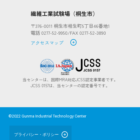
繊維工業試験場（桐生市）
〒376-0011 桐生市相生町5丁目46番地1
電話 0277-52-9950/FAX 0277-52-3890
arrow_circle_right
アクセスマップ
当センターは、国際MRA対応JCSS認定事業者です。
JCSS 0157は、当センターの認定番号です。
©2022 Gunma Industrial Technology Center
arrow_circle_right
プライバシー・ポリシー