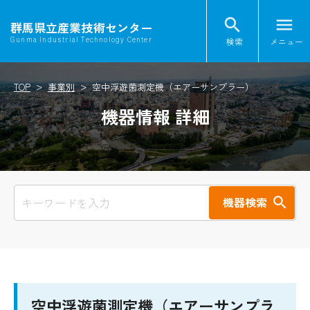
search
menu
群馬県立産業技術センター
検索
メニュー
Gunma Industrial Technology Center
TOP
事業別
空中浮遊菌測定機（エアーサンプラー）
機器情報 詳細
機器検索
空中浮遊菌測定機（エアーサンプラ