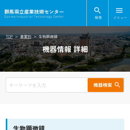
search
menu
群馬県立産業技術センター
検索
メニュー
Gunma Industrial Technology Center
TOP
事業別
生物顕微鏡
機器情報 詳細
機器検索
生物顕微鏡