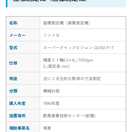
名称
座標測定機（画像測定機）
メーカー
ミツトヨ
型式
スーパークイックビジョン QV202-P/T
精度ＸＹ軸2.5+4L/1000μm
仕様
(L:測定長 mm)
用途
主に２次元的な物体の寸法測定
分類
機械計測
購入年度
1996年度
設置場所
群馬産業技術センター(前橋)
補助事業名
県単