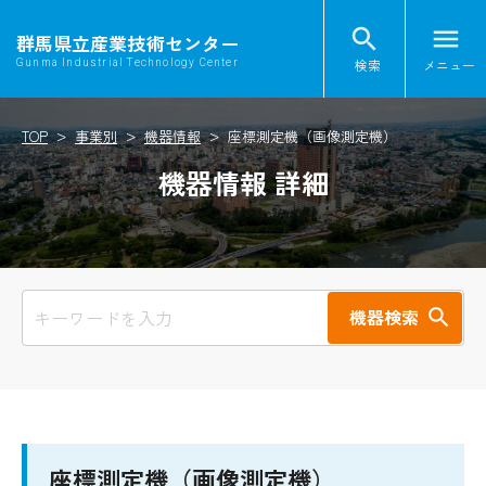
search
menu
群馬県立産業技術センター
検索
メニュー
Gunma Industrial Technology Center
TOP
事業別
機器情報
座標測定機（画像測定機）
機器情報 詳細
機器検索
座標測定機（画像測定機）