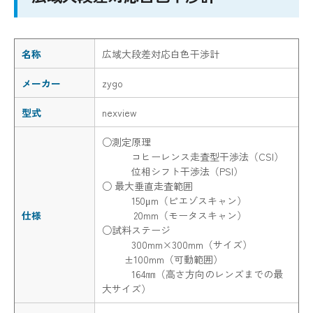
名称
広域大段差対応白色干渉計
メーカー
zygo
型式
nexview
○測定原理
コヒーレンス走査型干渉法（CSI）
位相シフト干渉法（PSI）
○ 最大垂直走査範囲
150μm（ピエゾスキャン）
仕様
20mm（モータスキャン）
○試料ステージ
300mm×300mm（サイズ）
±100mm（可動範囲）
164㎜（高さ方向のレンズまでの最
大サイズ）