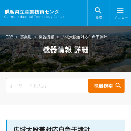
search
menu
群馬県立産業技術センター
検索
メニュー
Gunma Industrial Technology Center
TOP
事業別
機器情報
広域大段差対応白色干渉計
機器情報 詳細
機器検索
広域大段差対応白色干渉計