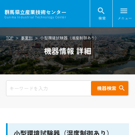
search
menu
群馬県立産業技術センター
検索
メニュー
Gunma Industrial Technology Center
TOP
事業別
小型環境試験器（湿度制御あり）
機器情報 詳細
機器検索
小型環境試験器（湿度制御あり）