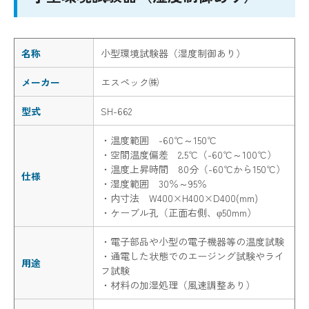
名称
小型環境試験器（湿度制御あり）
メーカー
エスペック㈱
型式
SH-662
・温度範囲 -60℃～150℃
・空間温度偏差 2.5℃（-60℃～100℃）
・温度上昇時間 80分（-60℃から150℃）
仕様
・湿度範囲 30％～95％
・内寸法 W400×H400×D400(mm)
・ケーブル孔（正面右側、φ50mm）
・電子部品や小型の電子機器等の温度試験
・通電した状態でのエージング試験やライ
用途
フ試験
・材料の加湿処理（風速調整あり）